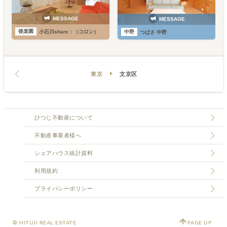
MESSAGE
MESSAGE
後楽園
中野
小石川share：（コロン）
つばさ 中野
東京
文京区
ひつじ不動産について
不動産事業者様へ
シェアハウス統計資料
利用規約
プライバシーポリシー
© HITUJI REAL ESTATE
PAGE UP