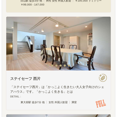
白山駅 徒歩3分 他
男性 女性 外国人歓迎
￥195,000 ドミトリー
￥99,000 - 147,000
ステイセーフ 西片
「ステイセーフ西片」は「かっこよく生きたい大人女子向けのシェ
アハウス」です。「かっこよく生きる」とは
DETAIL :
東大前駅 徒歩7分 他
女性 外国人歓迎
満室