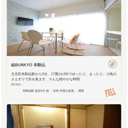
結BUNKYO 本駒込
文京区本駒込駅から5分。17畳のLDKでゆったり、まったり。小鳥の
さえずりで目を覚ます、そんな穏やかな時間
DETAIL :
本駒込駅 徒歩5分 他
女性 外国人歓迎
満室