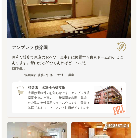
アンブレラ 後楽園
便利な場所で東京のおヘソ（真中）に位置する東京ドームのそばに
あります。都内だと30分もあればどこへでも
DETAIL :
後楽園駅 徒歩2分 他
女性
満室
後楽園、水道橋も徒歩圏
今度は新物件のお知らせです。アンブレラ後
楽園東京のど真ん中、後楽園徒歩圏に登場し
た小型の女性専用シェアハウスです。運営は
毎回「おおっ！？」という注目ポイントのあ
る物件を提供されているアンブレラハウスさ
んですが、今回はこのロケーションと、玄関
入ってすぐのコモンス
SUGGESTION