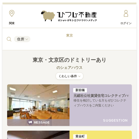
関東
ログイン
東京
住所
東京
・文京区
のドミトリーあり
のシェアハウス
くわしい条件
新前橋
元総社公社賃貸住宅コレクティブハウス
移住を検討している方もぜひコレクテ
ィブハウスをご内覧ください
SUGGESTION
MESSAGE
黄金町