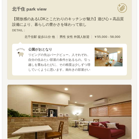
北千住 park view
【開放感のあるLDKとこだわりのキッチンが魅力】遊び心＋高品質
設備により、暮らしの豊かさを味わって欲し
DETAIL :
北千住駅 徒歩11分 他
男性 女性 外国人歓迎
￥55,000 - 58,000
公園がおとなり
リビングの先はパークビュー。人それぞれ、
自分の住みたい部屋の条件があるもの。引っ
越しを重ねるたびに、その精度は少しずつ増
していくように思います。南向きの部屋がい
いと思っていたけど、実は、とにかく大きい
窓の方が大事だった。角部屋でなくても、防
音がしっかりしていれ