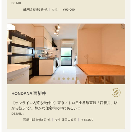
DETAIL :
町屋駅 徒歩5分 他
女性
￥60,000
HONDANA 西新井
【オンライン内覧も受付中】東京メトロ日比谷線直通「西新井」駅
から徒歩6分。静かな住宅街の中にあるシェ
DETAIL :
西新井駅 徒歩6分 他
女性 外国人歓迎
￥48,000