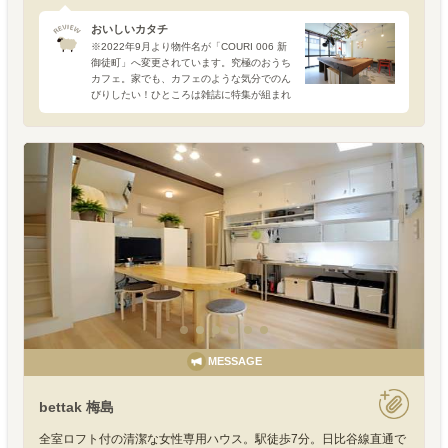
おいしいカタチ
※2022年9月より物件名が「COURI 006 新
御徒町」へ変更されています。究極のおうち
カフェ。家でも、カフェのような気分でのん
びりしたい！ひところは雑誌に特集が組まれ
たり関連グッズが出たりして、ほのかに「お
うちカフェ」なんていうワードが人気になっ
たりした
MESSAGE
bettak 梅島
全室ロフト付の清潔な女性専用ハウス。駅徒歩7分。日比谷線直通で