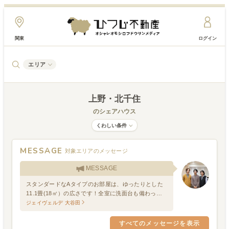
関東
ログイン
エリア
上野・北千住
のシェアハウス
くわしい条件
MESSAGE
対象エリアのメッセージ
MESSAGE
スタンダードなAタイプのお部屋は、ゆったりとした
11.1畳(18㎡）の広さです！全室に洗面台も備わって
いて、共有スペースだけでなく、個室でも自分時間を
ジェイヴェルデ 大谷田
楽しめます！
すべてのメッセージを表示