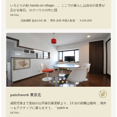
いろどりの杜-hands-on village-…。ここでの暮らしは自分の世界が
広がる毎日。ログハウスの中に隠
DETAIL :
北綾瀬駅 徒歩13分 他
男性 女性 外国人歓迎
￥100,000
patchwork 東京北
成田空港まで直結の山手線日暮里駅より、13 分の距離は都内 、海外
へもアクティブに暮らせそう。「patch w
DETAIL :