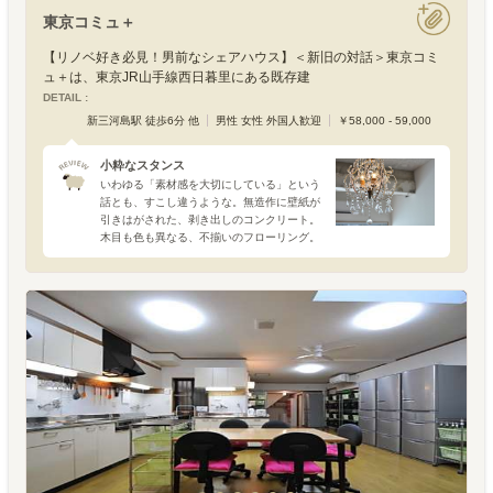
東京コミュ＋
【リノベ好き必見！男前なシェアハウス】＜新旧の対話＞東京コミ
ュ＋は、東京JR山手線西日暮里にある既存建
DETAIL :
新三河島駅 徒歩6分 他
男性 女性 外国人歓迎
￥58,000 - 59,000
小粋なスタンス
いわゆる「素材感を大切にしている」という
話とも、すこし違うような。無造作に壁紙が
引きはがされた、剥き出しのコンクリート。
木目も色も異なる、不揃いのフローリング。
いわゆる“ラフな仕上げ”というお洒落なニュ
アンスを片足分ほど飛び越えた、すこし武骨
な姿です。暮らしや