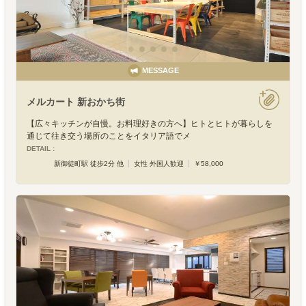
MESSAGE
メルカート 新おかち街
【広々キッチンが自慢。お料理好きの方へ】ヒトとヒトが暮らしを
通じて往き交う場所のことをイタリア語でメ
DETAIL :
新御徒町駅 徒歩2分 他
女性 外国人歓迎
￥58,000