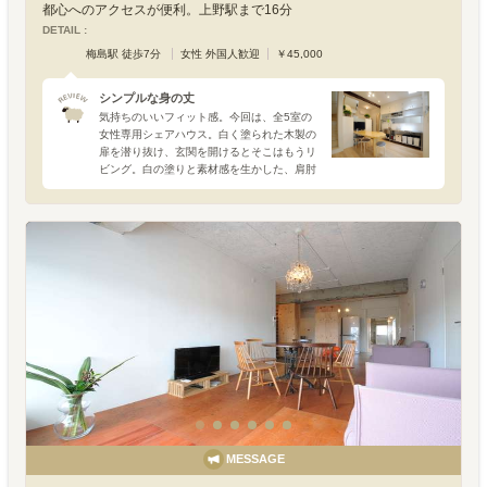
都心へのアクセスが便利。上野駅まで16分
DETAIL :
梅島駅 徒歩7分
女性 外国人歓迎
￥45,000
シンプルな身の丈
気持ちのいいフィット感。今回は、全5室の
女性専用シェアハウス。白く塗られた木製の
扉を潜り抜け、玄関を開けるとそこはもうリ
ビング。白の塗りと素材感を生かした、肩肘
張らないデザインは少しばかり北欧寄りの雰
囲気が漂います。決して広いとはいえないス
ペースではありますが
MESSAGE