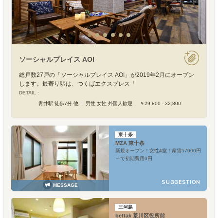
ソーシャルプレイス AOI
総戸数27戸の「ソーシャルプレイス AOI」が2019年2月にオープン
します。最寄り駅は、つくばエクスプレス「
DETAIL :
青井駅 徒歩7分 他
男性 女性 外国人歓迎
￥29,800 - 32,800
東十条
MZA 東十条
新規オープン！女性4室！家賃57000円
～で初期費用0円
SUGGESTION
MESSAGE
三河島
bettak 荒川区役所前