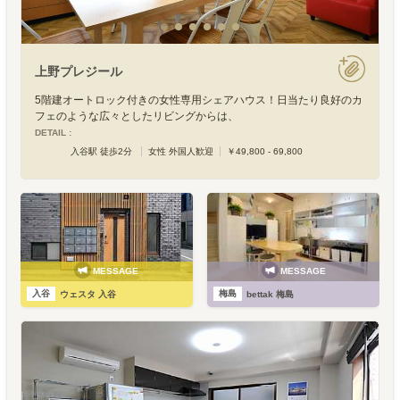
上野プレジール
5階建オートロック付きの女性専用シェアハウス！日当たり良好のカ
フェのような広々としたリビングからは、
DETAIL :
入谷駅 徒歩2分
女性 外国人歓迎
￥49,800 - 69,800
MESSAGE
MESSAGE
入谷
梅島
ウェスタ 入谷
bettak 梅島