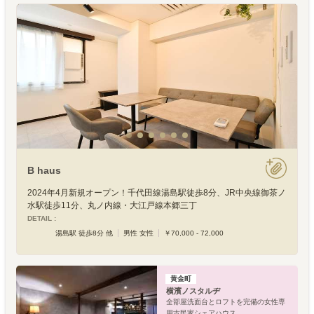
B haus
2024年4月新規オープン！千代田線湯島駅徒歩8分、JR中央線御茶ノ
水駅徒歩11分、丸ノ内線・大江戸線本郷三丁
DETAIL :
湯島駅 徒歩8分 他
男性 女性
￥70,000 - 72,000
黄金町
横濱ノスタルヂ
全部屋洗面台とロフトを完備の女性専
用古民家シェアハウス