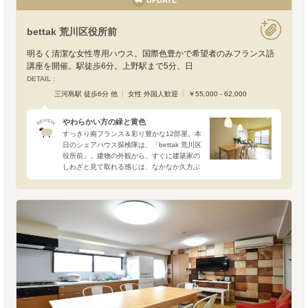
UPDATE
bettak 荒川区役所前
明るく清潔な女性専用ハウス。国際色豊かで希望者のみフランス語
講座を開催。駅徒歩6分。上野駅まで5分、日
DETAIL :
三河島駅 徒歩6分 他
女性 外国人歓迎
￥55,000 - 62,000
やわらかい方の緑と黄色
すっきり南フランス＆彩り豊かな12部屋。本
日のシェアハウス探検隊は、「bettak 荒川区
役所前」。建物の外観から、すぐに建築家の
しわざと見て取れる感じは、なかなか久方ぶ
りです。でも、そんな外側から見たイメージ
に反して、共用部はすっきりとシンプル。生
活に馴染み