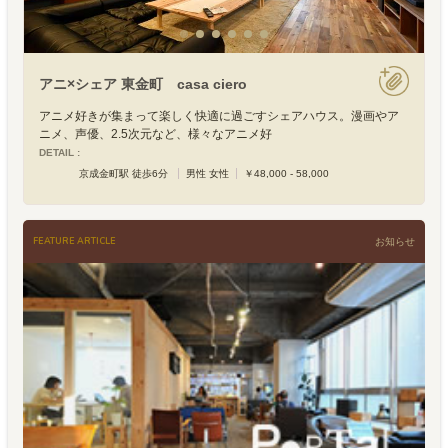
アニ×シェア 東金町 casa ciero
アニメ好きが集まって楽しく快適に過ごすシェアハウス。漫画やア
ニメ、声優、2.5次元など、様々なアニメ好
DETAIL :
京成金町駅 徒歩6分
男性 女性
￥48,000 - 58,000
FEATURE ARTICLE
お知らせ