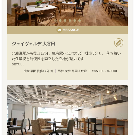
MESSAGE
ジェイヴェルデ 大谷田
北綾瀬駅から徒歩17分、亀有駅へはバス5分+徒歩3分と、 落ち着い
た住環境と利便性を両立した立地が魅力です
DETAIL :
北綾瀬駅 徒歩17分 他
男性 女性 外国人歓迎
￥55,000 - 82,000