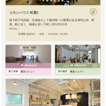
コモンハウス 町屋2
地下鉄千代田線・京成線そして都内唯一の都電の走る便利な街、町
屋。駅に近く、物価も安い下町に2012年10月
DETAIL :
町屋駅 徒歩5分
女性
￥45,000 - 52,000
MESSAGE
MESSAGE
新三河島
西日暮里
東京コミュ＋
東京シェア＋