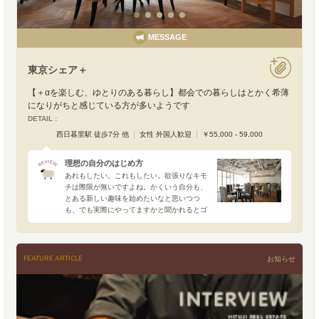
MESSAGE
東京シェア＋
【＋αを楽しむ、ゆとりのある暮らし】都会での暮らしはとかく希薄
になりがちと感じている方が多いようです
DETAIL :
西日暮里駅 徒歩7分 他
女性 外国人歓迎
￥55,000 - 59,000
理想の自分のはじめ方
あれもしたい。これもしたい。欲張りなキモ
チは際限が無いですよね。かくいう自分も、
とある新しい趣味を始めたいなと思いつつ
も、でも実際にやってますかと聞かれるとゴ
ニョゴニョと濁して過ごす今日この頃…。容
赦なく追い立てる仕事の山に、ありがたくも
差し込まれる友人たちか
FEATURE ARTICLE
お知らせ