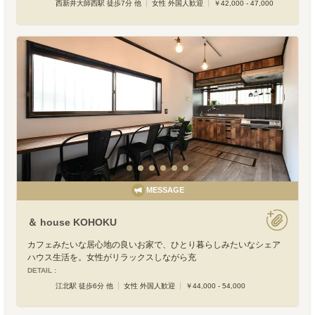
西新井大師西駅 徒歩7分 他
女性 外国人歓迎
￥42,000 - 47,000
MESSAGE
＆ house KOHOKU
カフェみたいな居心地の良いお家で、ひとり暮らしみたいなシェア
ハウス生活を。女性がリラックスしながら充
DETAIL :
江北駅 徒歩6分 他
女性 外国人歓迎
￥44,000 - 54,000