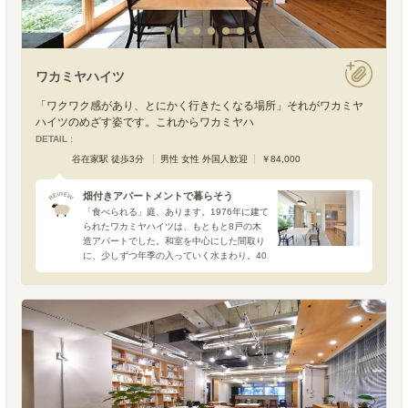
ワカミヤハイツ
「ワクワク感があり、とにかく行きたくなる場所」それがワカミヤ
ハイツのめざす姿です。これからワカミヤハ
DETAIL :
谷在家駅 徒歩3分
男性 女性 外国人歓迎
￥84,000
畑付きアパートメントで暮らそう
「食べられる」庭、あります。1976年に建て
られたワカミヤハイツは、もともと8戸の木
造アパートでした。和室を中心にした間取り
に、少しずつ年季の入っていく水まわり。40
年におよぶ時を経て、いよいよ、これから歩
んでいく道を模索する時期が来ていたことは
確かだったよう