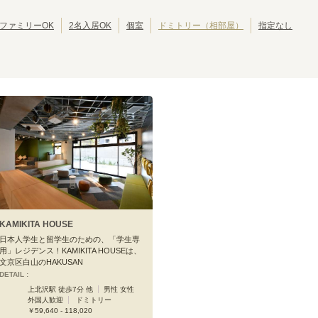
西武豊島線
西武狭山線
東京その他
(
15
)
(
1
)
(
1
)
江戸川区
北区
(
42
)
(
39
)
西武国分寺線
西武多摩湖線
(
9
)
(
11
)
葛飾区
江東区
(
30
)
(
30
)
ファミリーOK
2名入居OK
個室
ドミトリー（相部屋）
指定なし
京成押上線
京成金町線
(
17
)
(
12
)
墨田区
三鷹市
(
24
)
(
19
)
成田スカイアクセス
京王線
(
14
)
(
127
)
武蔵野市
小平市
(
14
)
(
10
)
京王動物園線
京王井の頭線
(
1
)
(
147
)
立川市
小金井市
(
7
)
(
6
)
小田急江ノ島線
小田急多摩線
(
20
)
(
11
)
国分寺市
多摩市
(
4
)
(
4
)
東急田園都市線
東急大井町線
(
135
)
(
117
)
西東京市
東久留米市
(
3
)
(
2
)
東急世田谷線
東急こどもの国線
(
49
)
(
1
)
昭島市
福生市
(
1
)
(
1
)
京急空港線
京急大師線
(
26
)
(
9
)
大島町
(
1
)
相鉄本線
相鉄いずみ野線
(
49
)
(
4
)
東京さくらトラム（都電荒川線）
つくばエクスプレス
(
81
)
(
55
)
金沢シーサイドライン
関東鉄道常総線
(
5
)
(
1
)
湘南モノレール
上信電鉄
(
8
)
(
1
)
千葉都市モノレール２号線
流鉄流山線
(
9
)
(
6
)
KAMIKITA HOUSE
箱根登山鉄道鉄道線
北総鉄道北総線
(
2
)
(
8
)
日本人学生と留学生のための、「学生専
用」レジデンス！KAMIKITA HOUSEは、
文京区白山のHAKUSAN
DETAIL :
上北沢駅 徒歩7分 他
男性 女性
外国人歓迎
ドミトリー
京王線
￥59,640 - 118,020