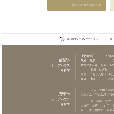
SEARCH BY STATION
京王線
笹塚
(
13
)
桜上水
(
7
)
千歳烏山
(
3
)
国領
(
1
)
武蔵野台
(
1
)
関東のシェアハウス探し
京
分倍河原
(
1
)
【
北海道
】
北海
全国
の
茨城
群馬
【
シェアハウス
名古屋市近郊
静岡
浜
梅田・淀屋橋
心
を探す
京都
奈良
兵庫
和歌
大分
沖縄
沖縄
渋谷・青山
新宿
関東
の
自由が丘・二子玉川
調
シェアハウス
世田谷区
杉並区
を探す
江東区
港区
文京区
八王子市
国立市
西東