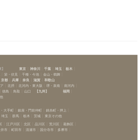
幡ヶ谷
(
9
)
下高井戸
(
8
)
芦花公園
(
2
)
柴崎
(
2
)
西調布
(
4
)
府中
(
4
)
京王八王子
(
3
)
東
】
東京
神奈川
千葉
埼玉
栃木
駅
栄・伏見
千種・今池
金山・鶴舞
京都
兵庫
奈良
滋賀
和歌山
リア
北摂
北河内・東大阪
堺・泉南
南河内
徳島
鳥取
山口
【
九州
】
福岡
他
坂・大手町
銀座・門前仲町
錦糸町・押上
埼玉
群馬
栃木
茨城
東京その他
区
江戸川区
北区
品川区
荒川区
葛飾区
金井市
町田市
清瀬市
国分寺市
多摩市