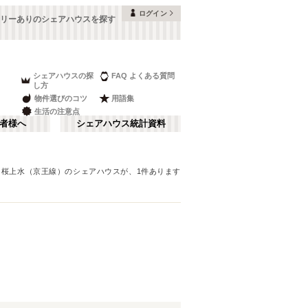
ログイン
リーありのシェアハウスを探す
シェアハウスの探
FAQ よくある質問
し方
物件選びのコツ
用語集
生活の注意点
者様へ
シェアハウス統計資料
＊
桜上水（京王線）
のシェアハウスが、
1
件あります
品川・蒲田
さ行
(
148
)
な行
赤坂・大手町
(
35
)
ま行
調布・立川
(
88
)
東武アーバンパークライン（東武野田
板橋区
(
91
)
線）
湘南・鎌倉
(
22
)
(
60
)
中野区
(
58
)
西武池袋線
栃木
(
94
)
(
7
)
目黒区
(
45
)