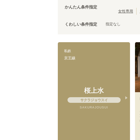
西武有楽町線
茨城
(
27
)
(
3
)
台東区
(
43
)
かんたん条件指定
西武拝島線
(
12
)
荒川区
(
30
)
女性専用
京成本線
(
119
)
文京区
(
25
)
京成千原線
(
5
)
指定なし
くわしい条件指定
調布市
(
14
)
京王競馬場線
(
3
)
千代田区
(
8
)
小田急線
(
152
)
清瀬市
(
4
)
東急目黒線
(
75
)
国立市
(
3
)
私鉄
東急多摩川線
(
31
)
狛江市
(
2
)
京王線
京急本線
(
200
)
武蔵村山市
(
1
)
京急久里浜線
(
4
)
相鉄新横浜線
(
5
)
伊豆箱根鉄道大雄山線
(
2
)
ニューシャトル
(
3
)
桜上水
千葉都市モノレール１号線
(
8
)
サクラジョウスイ
東京モノレール
(
13
)
SAKURAJOUSUI
芳賀・宇都宮LRT
(
4
)