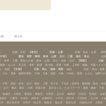
新宿
初台
(
14
)
(
5
)
代田橋
明大前
(
5
)
(
12
)
上北沢
八幡山
(
6
)
(
5
)
仙川
つつじヶ丘
(
1
)
(
5
)
布田
調布
(
1
)
(
7
)
多磨霊園
東府中
(
1
)
(
3
)
王線
桜上水
聖蹟桜ヶ丘
高幡不動
(
3
)
(
1
)
道
札幌・石狩
【
東北
】
宮城
山形
宮城
仙台
山形
【
関
中部
】
愛知
長野
静岡
岐阜
山梨
石川
三重
福井
富山
名
松
長野
三重
愛知その他
岐阜
山梨
富山
福井
石川
【
関西
】
大阪
斎橋・なんば
天王寺
本町・船場
新大阪
天満・京橋
上本町・鶴橋
大阪ベイエ
山
滋賀
【
中国
】
広島
岡山
徳島
鳥取
山口
広島
岡山・倉敷
大分
博多・福岡市東部
天神・大濠
薬院・大橋・六本松
西新・ももち
福岡その
・中野
池袋・赤羽
品川・蒲田
上野・北千住
下北沢・吉祥寺
飯田橋・四谷
赤
布・立川
横浜・菊名
川崎・武蔵小杉
新百合ヶ丘・たまプラーザ
湘南・鎌倉
千葉
板橋区
大田区
新宿区
豊島区
中野区
足立区
練馬区
渋谷区
目黒区
台東
墨田区
三鷹市
中央区
調布市
武蔵野市
小平市
府中市
千代田区
立川市
小
京市
東久留米市
日野市
狛江市
昭島市
福生市
東村山市
武蔵村山市
大島町