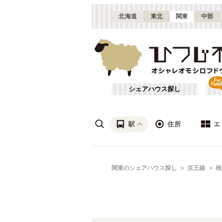
北海道
東北
関東
中部
シェアハウス探し
駅
住所
エ
渋谷・青山
あ行
関東のシェアハウス探し
京王線
桜
(
115
)
ざ行
上野・北千住
(
158
)
は行
銀座・門前仲町
(
62
)
東武東上線
東京
(
141
)
や行
横浜・菊名
(
190
)
大田区
(
84
)
東武亀戸線
千葉
(
10
)
(
136
)
足立区
(
56
)