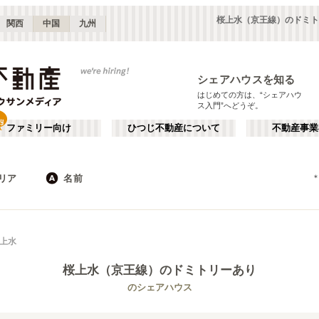
桜上水（京王線）のドミト
関西
中国
九州
シェアハウスを知る
はじめての方は、“シェアハウ
ス入門”へどうぞ。
ファミリー向け
ひつじ不動産について
不動産事業
リア
名前
東京
神奈川
JR
千葉
地下鉄
埼玉
私鉄
栃木
茨城
群馬
新宿・中野
か行
池袋・赤羽
が行
上水
(
187
)
(
290
)
た行
だ行
下北沢・吉祥寺
飯田橋・四谷
(
203
)
(
75
)
桜上水（京王線）
のドミトリーあり
ば行
ぱ行
錦糸町・押上
自由が丘・二子玉川
(
112
)
(
74
)
東武伊勢崎線
世田谷区
東武日光線
杉並区
(
111
)
(
103
)
(
96
)
(
3
)
のシェアハウス
ら行
わ行
川崎・武蔵小杉
新百合ヶ丘・たまプラーザ
(
61
)
(
69
)
新宿区
豊島区
(
66
)
(
63
)
東武大師線
東武宇都宮線
埼玉
群馬
(
14
)
(
2
)
(
82
)
(
2
)
練馬区
渋谷区
(
53
)
(
53
)