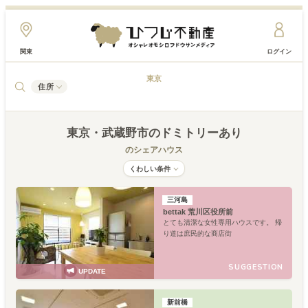
関東
ログイン
東京
住所
東京
・武蔵野市
のドミトリーあり
のシェアハウス
くわしい条件
三河島
bettak 荒川区役所前
とても清潔な女性専用ハウスです。 帰
り道は庶民的な商店街
SUGGESTION
UPDATE
新前橋