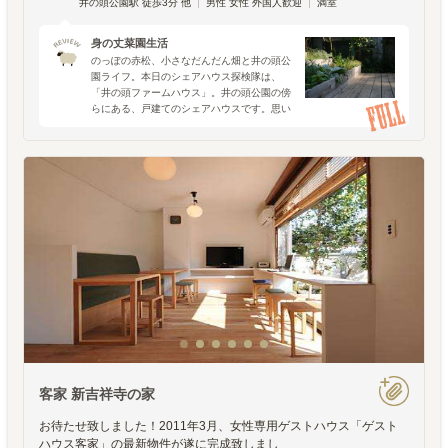
井の頭公園駅 徒歩3分 他
男性 女性 外国人歓迎
満室
身の丈菜園生活
のっぽの赤松、小さなだんだん畑と井の頭公
園ライフ。本日のシェアハウス探検隊は、
「井の頭ファームハウス」。井の頭公園の傍
らにある、戸建てのシェアハウスです。思い
返せば、上京して初めて住んだ街から一番近
くにあった公園が井の頭公園でした。休日の
たびに園内をほつほつと
客家 新吉祥寺の家
お待たせ致しました！2011年3月、女性専用ゲストハウス「ゲスト
ハウス客家」の最新物件が遂に完成致しまし