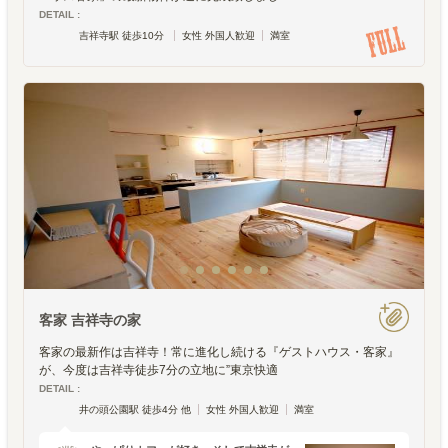
DETAIL :
吉祥寺駅 徒歩10分
女性 外国人歓迎
満室
客家 吉祥寺の家
客家の最新作は吉祥寺！常に進化し続ける『ゲストハウス・客家』
が、今度は吉祥寺徒歩7分の立地に”東京快適
DETAIL :
井の頭公園駅 徒歩4分 他
女性 外国人歓迎
満室