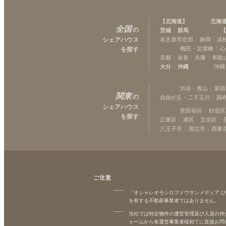
【
北海道
】
北海
全国
の
茨城
群馬
【
シェアハウス
名古屋市近郊
静岡
浜
梅田・淀屋橋
心
を探す
京都
奈良
兵庫
和歌
大分
沖縄
沖縄
渋谷・青山
新宿
関東
の
自由が丘・二子玉川
調
シェアハウス
世田谷区
杉並区
を探す
江東区
港区
文京区
八王子市
国立市
西東
ご注意
「オシャレオモシロフドウサンメディア 
を有する不動産事業者ではありません。
当社では特定物件の運営管理及び入居の仲
ォームから各運営事業者様宛てに直接お問