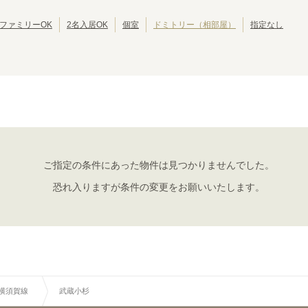
東京その他
(
1
)
JR中央・総武線
江戸川区
JR総武本線
北区
(
42
)
(
304
)
(
39
)
(
54
)
JR八高線(八王子～高麗川)
葛飾区
JR八高線(高麗川～高崎)
江東区
(
30
)
(
5
)
(
30
)
(
1
)
ファミリーOK
2名入居OK
個室
ドミトリー（相部屋）
指定なし
JR埼京線
墨田区
JR川越線
三鷹市
(
24
(
)
126
)
(
19
(
)
4
)
JR内房線
武蔵野市
JR京葉線
小平市
(
(
14
16
)
)
(
10
(
)
22
)
JR京浜東北線
立川市
JR湘南新宿ライン
小金井市
(
7
)
(
258
)
(
6
)
(
145
)
JR日光線
国分寺市
JR両毛線
多摩市
(
(
4
4
)
)
(
4
)
(
2
)
東海道新幹線
西東京市
東北新幹線
東久留米市
(
3
)
(
10
)
(
(
19
2
)
)
秋田新幹線
昭島市
北陸新幹線
福生市
(
1
)
(
19
)
(
1
)
(
16
)
大島町
(
1
)
ご指定の条件にあった物件は見つかりませんでした。
JR横須賀線
恐れ入りますが条件の変更をお願いいたします。
新橋
品川
(
2
)
(
5
)
新川崎
横浜
(
1
)
(
13
)
戸塚
大船
(
1
)
(
1
)
東逗子
田浦
(
2
)
(
1
)
R横須賀線
武蔵小杉