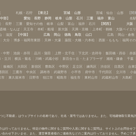
道
札幌・石狩
【
東北
】
宮城
山形
宮城
仙台
山形
【
関
中部
】
愛知
長野
静岡
岐阜
山梨
石川
三重
福井
富山
名
松
長野
三重
愛知その他
岐阜
山梨
富山
福井
石川
【
関西
】
大阪
斎橋・なんば
天王寺
本町・船場
新大阪
天満・京橋
上本町・鶴橋
大阪ベイエ
山
滋賀
【
中国
】
広島
岡山
徳島
鳥取
山口
広島
岡山・倉敷
大分
博多・福岡市東部
天神・大濠
薬院・大橋・六本松
西新・ももち
福岡その
・中野
池袋・赤羽
品川・蒲田
上野・北千住
下北沢・吉祥寺
飯田橋・四谷
赤
布・立川
横浜・菊名
川崎・武蔵小杉
新百合ヶ丘・たまプラーザ
湘南・鎌倉
千葉
板橋区
大田区
新宿区
豊島区
中野区
足立区
練馬区
渋谷区
目黒区
台東
墨田区
三鷹市
中央区
調布市
武蔵野市
小平市
府中市
千代田区
立川市
小
京市
東久留米市
日野市
狛江市
昭島市
福生市
東村山市
武蔵村山市
大島町
ひつじ不動産」はウェブサイトの名称であり、社名・屋号ではありません。また、宅地建物取引業免
介は行っておりません。特定の物件に関するご質問や入居に関するご質問は、サイト上のお問合せフ
い合わせ下さいませ。また、運営事業者様のご連絡先などのご案内は行っておりません。予めご了承