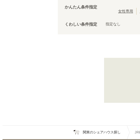
茨城
(
3
)
JR中央線(快速)
台東区
(
43
)
(
210
)
かんたん条件指定
JR五日市線
荒川区
(
30
)
(
1
)
女性専用
JR常磐線(上野～取手)
文京区
(
25
)
(
86
)
指定なし
くわしい条件指定
JR外房線
調布市
(
14
(
)
15
)
JR成田エクスプレス
千代田区
(
8
)
(
83
)
JR信越本線
清瀬市
(
4
)
(
1
)
上野東京ライン
国立市
(
3
)
(
12
)
山形新幹線
狛江市
(
2
)
(
19
)
武蔵村山市
(
1
)
JR横須賀線
武蔵小杉
(
10
)
東戸塚
(
2
)
逗子
(
9
)
衣笠
(
1
)
関東のシェアハウス探し
J