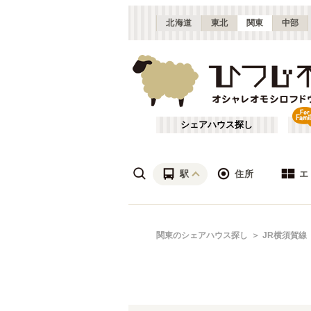
北海道
東北
関東
中部
シェアハウス探し
駅
住所
エ
渋谷・青山
あ行
関東のシェアハウス探し
JR横須賀線
(
115
)
ざ行
上野・北千住
(
158
)
は行
銀座・門前仲町
(
62
)
JR常磐線(取手～いわき)
東京
(
3
)
や行
横浜・菊名
(
190
)
JR南武線
大田区
(
84
(
)
87
)
千葉
(
136
)
JR根岸線
足立区
(
56
(
)
44
)