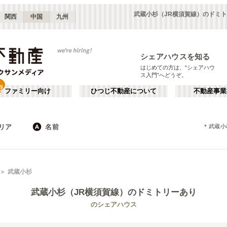
武蔵小杉（JR横須賀線）のドミ
関西
中国
九州
シェアハウスを知る
はじめての方は、“シェアハウ
ス入門”へどうぞ。
ファミリー向け
ひつじ不動産について
不動産事業
リア
名前
＊
武蔵小
東京
神奈川
JR
千葉
地下鉄
埼玉
私鉄
栃木
茨城
群馬
新宿・中野
か行
池袋・赤羽
が行
武蔵小杉
(
187
)
(
290
)
た行
だ行
下北沢・吉祥寺
飯田橋・四谷
(
203
)
(
75
)
武蔵小杉（JR横須賀線）
のドミトリーあり
ば行
ぱ行
錦糸町・押上
自由が丘・二子玉川
(
112
)
(
74
)
JR東北本線(黒磯～利府・盛岡)
世田谷区
JR東海道本線(東京～熱海)
杉並区
(
111
)
(
1
)
(
96
)
(
63
)
のシェアハウス
ら行
わ行
川崎・武蔵小杉
新百合ヶ丘・たまプラーザ
(
61
)
(
69
)
JR鶴見線
新宿区
JR武蔵野線
豊島区
(
66
(
)
10
)
(
63
)
(
36
)
埼玉
群馬
(
82
)
(
2
)
JR横須賀線
練馬区
JR相模線
渋谷区
(
53
)
(
86
)
(
53
(
)
12
)