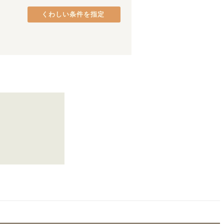
JR青梅線
品川区
(
38
(
)
10
)
くわしい条件を指定
宇都宮線
港区
(
26
)
(
48
)
JR高崎線
中央区
(
18
(
)
46
)
JR成田線
府中市
(
9
)
(
28
)
JR烏山線
町田市
(
5
)
(
1
)
JR上越線
八王子市
(
(
3
2
)
)
上越新幹線
日野市
(
2
)
(
16
)
東村山市
(
1
)
西大井
(
3
)
保土ケ谷
(
15
)
鎌倉
(
12
)
横須賀
(
8
)