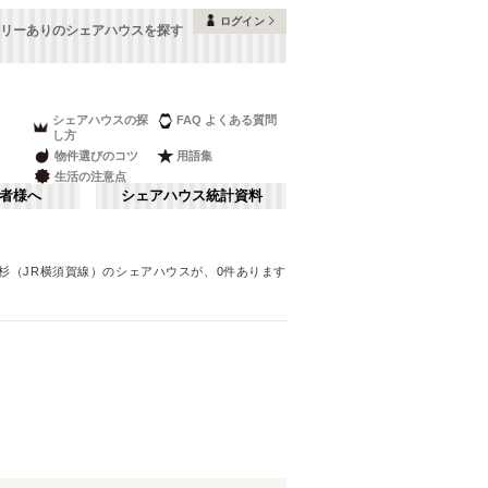
ログイン
トリーありのシェアハウスを探す
シェアハウスの探
FAQ よくある質問
し方
物件選びのコツ
用語集
生活の注意点
者様へ
シェアハウス統計資料
杉（JR横須賀線）
のシェアハウスが、
0
件あります
品川・蒲田
さ行
(
148
)
な行
赤坂・大手町
(
35
)
ま行
調布・立川
(
88
)
JR山手線
板橋区
(
91
(
)
261
)
湘南・鎌倉
(
60
)
JR横浜線
中野区
(
58
(
)
33
)
栃木
(
7
)
JR中央本線(東京～塩尻)
目黒区
(
45
)
(
76
)