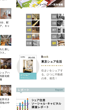
5分、駅
ア。キャ
れた新し
ウス。
東京シェア生活
住まいをシェアす
シェアハ
る。ひつじ不動産
洗面化粧
の本、発売！
備
近所付き
団地の中
。