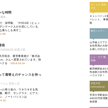
エシェル 自由
が丘
かな時間
キャンペーン2
 菊名
ーレント。 事
額
で、深呼吸。「HYGGE（ヒュッ
デンマーク人が大切にしている、
な暮らしを表すこ
東京シェア＋
11-09
山手線上でア
開発
女性専用の大
お探しの方はコ
RESIDENCE 目黒三田
1年5月現在、運営事業者が「株式会
シェ・モア 飯
pace」さんへ変更されています。快
田橋
ワークを
*
2018-10-16
飯田橋駅徒歩2
性抜群の女性専
って着替えのチャンスを待っ
ハウスです！
ハイム 百合ヶ丘
学芸大学
International
った帰り道の、ウキウキする気
服、帽子、サングラス、ピアス、
学芸大学駅徒歩
ン、ノートパソコンは
49000円管理
10-10
角部屋