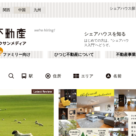
シェアハウス探
関西
中国
九州
シェアハウスを知る
はじめての方は、“シェアハウ
ス入門”へどうぞ。
ファミリー向け
ひつじ不動産について
不動産事業
駅
住所
エリア
名前
東京
神奈川
JR
千葉
地下鉄
埼玉
私鉄
栃木
茨城
群馬
新宿・中野
か行
池袋・赤羽
が行
(
187
)
(
290
)
た行
だ行
下北沢・吉祥寺
飯田橋・四谷
(
203
)
(
75
)
ば行
ぱ行
錦糸町・押上
自由が丘・二子玉川
(
112
)
(
74
)
JR東北本線(黒磯～利府・盛岡)
世田谷区
JR東海道本線(東京～熱海)
杉並区
(
111
)
(
1
)
(
96
)
(
63
)
ら行
わ行
川崎・武蔵小杉
新百合ヶ丘・たまプラーザ
(
61
)
(
69
)
JR鶴見線
新宿区
JR武蔵野線
豊島区
(
66
(
)
10
)
(
63
)
(
36
)
埼玉
群馬
(
82
)
(
2
)
JR横須賀線
練馬区
JR相模線
渋谷区
(
53
)
(
86
)
(
53
(
)
12
)