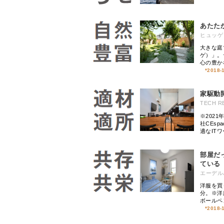
あたた
ヒュッゲ
大きな庭
ゲ）」。
心の豊か
*
2018-
家駆動
TECH 
※202
社CEs
適なIT
部屋だ
ている
エーデル
洋服を買
分。※洋
ボールペ
*
2018-