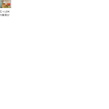
広々LDK
の個室が