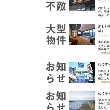
ファイン
わたしに
件、前編に
横浜」の
新しい
編）
ファイン
東京都心
リケン波
際客船タ
*
2019-
ゆく年く
新年あけ
つじ不動
編はこち
*
2019-
ゆく年く
毎年恒例
今年も前
返りたい