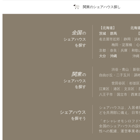
関東のシェアハウス探し
【
北海道
】
北海
全国
の
茨城
群馬
【
シェアハウス
名古屋市近郊
静岡
浜
梅田・淀屋橋
心
を探す
京都
奈良
兵庫
和歌
大分
沖縄
沖縄
渋谷・青山
新宿
関東
の
自由が丘・二子玉川
調
シェアハウス
世田谷区
杉並区
を探す
江東区
港区
文京区
八王子市
国立市
西東
シェアハウスは、入居者
シェアハウス
どを共用部に備え、日常
を探そう
「オシャレオモシロフド
全国のシェアハウスの設
性への配慮、運営事業者