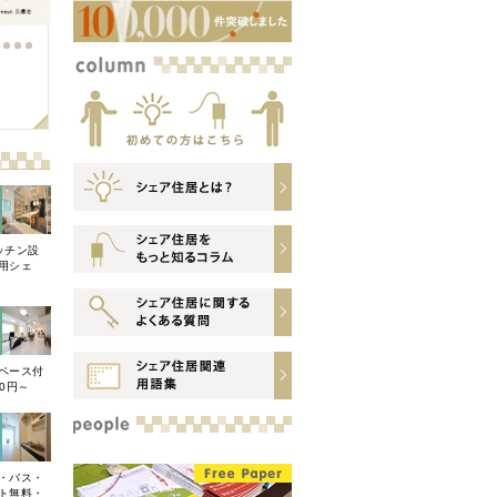
JR青梅線
品川区
(
38
(
)
10
)
宇都宮線
港区
(
26
)
(
48
)
3131
3824
#
#
Feature Article
Feature
JR高崎線
中央区
(
18
(
)
46
)
JR成田線
府中市
(
9
)
(
28
)
元町山手とWonderland
快適の秘密は、
JR烏山線
町田市
(
5
)
(
1
)
FINE MAISON YOKOHAMA
THE FINEST MIYA
JR上越線
八王子市
(
(
3
2
)
)
上越新幹線
日野市
(
2
)
(
16
)
東村山市
(
1
)
ッチン設
用シェ
ペース付
00円～
・バス・
ト無料・