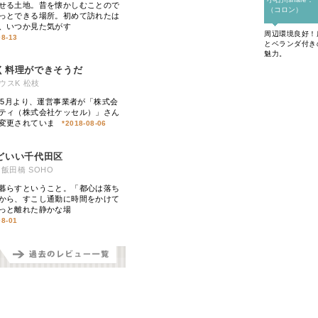
せる土地。昔を懐かしむことので
（コロン）
っとできる場所。初めて訪れたは
、いつか見た気がす
周辺環境良好！
08-13
とベランダ付き
魅力。
く料理ができそうだ
ウスK 松枝
3年5月より、運営事業者が「株式会
ティ（株式会社ケッセル）」さん
変更されていま
*
2018-08-06
どいい千代田区
飯田橋 SOHO
暮らすということ。「都心は落ち
から、すこし通勤に時間をかけて
っと離れた静かな場
08-01