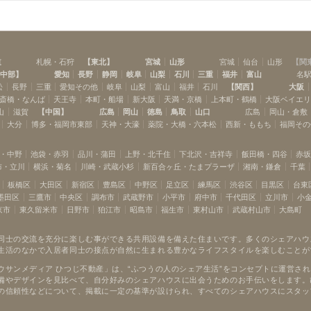
道
札幌・石狩
【
東北
】
宮城
山形
宮城
仙台
山形
【
関
中部
】
愛知
長野
静岡
岐阜
山梨
石川
三重
福井
富山
名
松
長野
三重
愛知その他
岐阜
山梨
富山
福井
石川
【
関西
】
大阪
斎橋・なんば
天王寺
本町・船場
新大阪
天満・京橋
上本町・鶴橋
大阪ベイエ
山
滋賀
【
中国
】
広島
岡山
徳島
鳥取
山口
広島
岡山・倉敷
大分
博多・福岡市東部
天神・大濠
薬院・大橋・六本松
西新・ももち
福岡その
・中野
池袋・赤羽
品川・蒲田
上野・北千住
下北沢・吉祥寺
飯田橋・四谷
赤
布・立川
横浜・菊名
川崎・武蔵小杉
新百合ヶ丘・たまプラーザ
湘南・鎌倉
千葉
板橋区
大田区
新宿区
豊島区
中野区
足立区
練馬区
渋谷区
目黒区
台東
墨田区
三鷹市
中央区
調布市
武蔵野市
小平市
府中市
千代田区
立川市
小
京市
東久留米市
日野市
狛江市
昭島市
福生市
東村山市
武蔵村山市
大島町
同士の交流を充分に楽しむ事ができる共用設備を備えた住まいです。多くのシェアハウ
生活のなかで入居者同士の接点が自然に生まれる豊かなライフスタイルを楽しむことが
ウサンメディア ひつじ不動産」は、“ふつうの人のシェア生活”をコンセプトに運営さ
備やデザインを見比べて、自分好みのシェアハウスに出会うためのお手伝いをします。
の信頼性などについて、掲載に一定の基準が設けられ、すべてのシェアハウスにスタッ