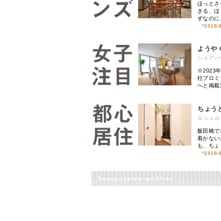
ほっとさ
きる、ほ
ずなのに
*
2018-
ようや
シェアハ
※202
社プロミ
へと掲載
ちょう
エシェル 
飯田橋で
着かない
も、ちょ
*
2018-