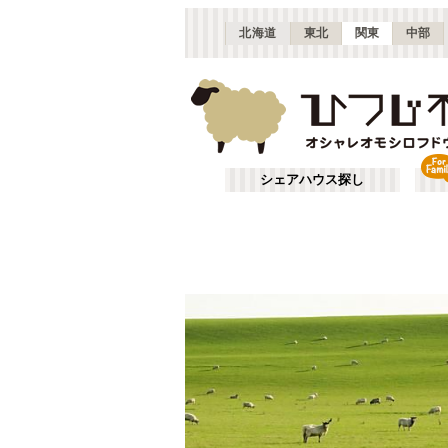
北海道
東北
関東
中部
シェアハウス探し
渋谷・青山
あ行
(
115
)
ざ行
上野・北千住
(
158
)
は行
銀座・門前仲町
(
62
)
JR常磐線(取手～いわき)
東京
(
3
)
や行
横浜・菊名
(
190
)
JR南武線
大田区
(
84
(
)
87
)
千葉
(
136
)
JR根岸線
足立区
(
56
(
)
44
)