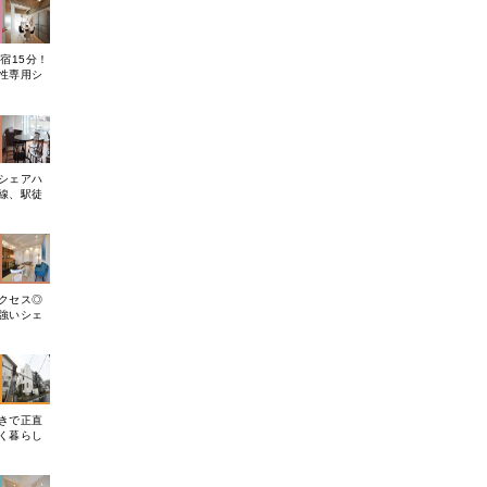
宿15分！
性専用シ
シェアハ
線、駅徒
クセス◎
強いシェ
きで正直
く暮らし