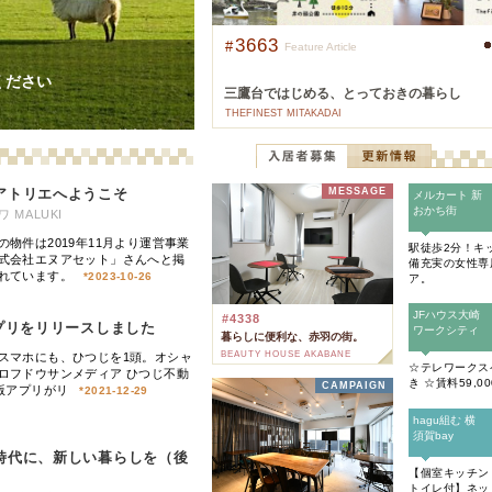
東京その他
(
1
)
JR中央・総武線
江戸川区
JR総武本線
北区
(
42
)
(
304
)
(
39
)
(
54
)
JR八高線(八王子～高麗川)
葛飾区
JR八高線(高麗川～高崎)
江東区
(
30
)
(
5
)
(
30
)
(
1
)
3663
#
rticle
Feature Article
JR埼京線
墨田区
JR川越線
三鷹市
(
24
(
)
126
)
(
19
(
)
4
)
ください
JR内房線
武蔵野市
JR京葉線
小平市
(
(
14
16
)
)
(
10
(
)
22
)
タイル
三鷹台ではじめる、とっておきの暮らし
JR京浜東北線
立川市
JR湘南新宿ライン
小金井市
(
7
)
(
258
)
(
6
)
(
145
)
THEFINEST MITAKADAI
JR日光線
国分寺市
JR両毛線
多摩市
例が発生しています。被害に遭わ
(
(
4
4
)
)
(
4
)
(
2
)
犯人逮捕の連絡を受けております
東海道新幹線
西東京市
東北新幹線
東久留米市
(
3
)
(
10
)
(
(
19
2
)
)
お
秋田新幹線
昭島市
北陸新幹線
福生市
(
1
)
(
19
)
(
1
)
(
16
)
アトリエへようこそ
MESSAGE
メルカート 新
大島町
おかち街
(
1
)
 MALUKI
の物件は2019年11月より運営事業
駅徒歩2分！キ
式会社エヌアセット」さんへと掲
備充実の女性専
れています。
*
2023-10-26
ア。
JFハウス大崎
#
4338
アプリをリリースしました
ワークシティ
暮らしに便利な、赤羽の街。
BEAUTY HOUSE AKABANE
スマホにも、ひつじを1頭。オシャ
☆テレワークス
ロフドウサンメディア ひつじ不動
き ☆賃料59,0
CAMPAIGN
S版アプリがリ
*
2021-12-29
hagu組む 横
須賀bay
時代に、新しい暮らしを（後
【個室キッチン
トイレ付】ネッ