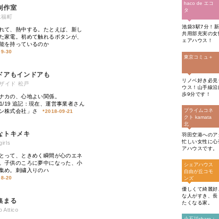
haco de エコ
制作室
タ
永福町
池袋3駅7分！新
れて、熱中する。たとえば、新し
共用部充実の女
た家電。初めて触れるボタンが、
ェアハウス！
能を持っているのか
09-30
東京コミュ＋
ドアもインドアも
リノベ好き必見
ザイド 松戸
ウス！山手線沿
歩9分です！
ナカの、心地よい関係。
/11/19 追記：現在、運営事業者さん
プライムコネ
ン株式会社」さ
*
2018-09-21
クト kamata
北
なトキメキ
羽田空港へのア
忙しい女性に心
rls
アハウスです。
とって、ときめく瞬間が心のエネ
。子供のころに夢中になった、小
シェアハウス
集め。刺繍入りのハ
自由が丘コモ
08-20
ンズ
優しくて綺麗好
な人がすき、長
集まる
たくなる家。
 Attico
小石川share：