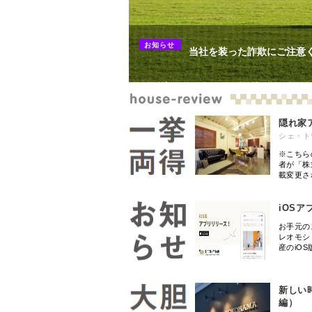
茨城
(
3
)
JR中央線(快速)
台東区
(
43
)
(
210
)
JR五日市線
荒川区
(
30
)
(
1
)
1628
#
Feature A
JR常磐線(上野～取手)
文京区
(
25
)
(
86
)
お知らせ
当社を装った詐欺にご注意
JR外房線
調布市
(
14
(
)
15
)
あの人の恵比寿ス
JR成田エクスプレス
千代田区
(
8
)
(
83
)
FINEMAISON EBISU
JR信越本線
清瀬市
犯人逮捕は…されたのですが。当社を装った詐欺事
(
4
)
(
1
)
れないよう、十分にご注意ください。既に警察より
上野東京ライン
国立市
(
3
)
(
12
)
が、既に被害にあわれた方からのお問合せが続いて
山形新幹線
狛江市
(
2
)
(
19
)
隠れ家
武蔵村山市
(
1
)
シェ・トワ
※こちら
者が「株
載変更さ
iOS
お手元の
レオモシ
産のiO
新しい
編）