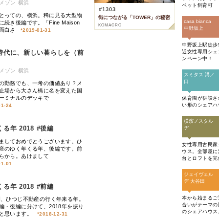
メゾン 横浜
ペット飼育可
#
1303
とっての、横浜。稀に見る大型物
街につながる「TOWER」の秘密
casa bianca
続き後編です。「Fine Maison
KOMACRO
中野坂上
面白さ
*
2019-01-31
中野坂上駅徒歩
近女性専用シェ
時代に、新しい暮らしを（前
ンペーン中！
メゾン 横浜
スミタス 溝ノ
口
の勤務でも、一考の価値あり？メ
止場から大さん橋に名を変えた国
ーミナルのデッキで
保育園が併設さ
い形のシェアハ
01-24
横濱ノスタル
る年 2018 #後編
ヂ
ましておめでとうございます。ひ
女性専用古民家
産のゆく年くる年、後編です。前
ウス。全部屋に
らから。あけまして
台とロフトを完
01-01
ジェイヴェル
デ 大谷田
る年 2018 #前編
本から始まるご
、ひつじ不動産の行く年来る年。
合いがテーマの
編・後編に分けて、2018年を振り
のシェアハウス
と思います。
*
2018-12-31