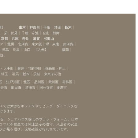
東
】
東京
神奈川
千葉
埼玉
栃木
駅
栄・伏見
千種・今池
金山・鶴舞
京都
兵庫
奈良
滋賀
和歌山
リア
北摂
北河内・東大阪
堺・泉南
南河内
徳島
鳥取
山口
【
九州
】
福岡
他
坂・大手町
銀座・門前仲町
錦糸町・押上
埼玉
群馬
栃木
茨城
東京その他
区
江戸川区
北区
品川区
荒川区
葛飾区
金井市
町田市
清瀬市
国分寺市
多摩市
スでは大きなキッチンやリビング・ダイニングな
できます。
れる、シェアハウス探しのプラットフォーム。日本
ひつじ不動産では関連法令の遵守、入居者の安全
フが足を運び、現地確認が行われています。