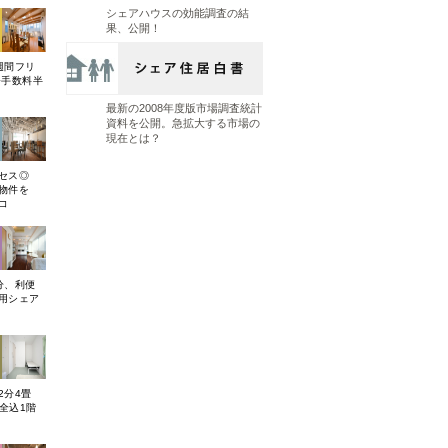
シェアハウスの効能調査の結
果、公開！
週間フリ
務手数料半
最新の2008年度版市場調査統計
資料を公開。急拡大する市場の
現在とは？
クセス◎
型物件を
コ
分、利便
用シェア
2分4畳
費全込1階