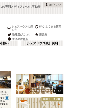
ログイン
しの専門メディア ひつじ不動産
シェアハウスの探
FAQ よくある質問
し方
物件選びのコツ
用語集
生活の注意点
者様へ
シェアハウス統計資料
品川・蒲田
さ行
(
148
)
な行
赤坂・大手町
(
35
)
ま行
調布・立川
(
88
)
JR山手線
板橋区
(
91
(
)
261
)
湘南・鎌倉
(
60
)
JR横浜線
中野区
(
58
(
)
33
)
栃木
(
7
)
JR中央本線(東京～塩尻)
目黒区
(
45
)
(
76
)