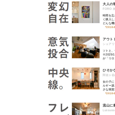
大人の
FORO 
時間を忘
く購入し
どんな機
*
2018-
アウト
シェアリ
ソトと、
※2025
が「リロ
ひそか
阿佐ヶ谷gi
女の子に
ルギー源
さな雑貨
*
2018-
流山に
Lussuoso