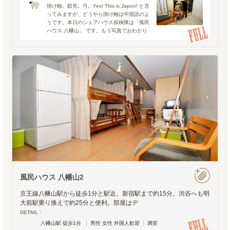
掛け軸。鎧兜。弓。Yes! This is Japon! と言
ってみますが、どうやら掛け軸は中国語のよ
うです。本日のシェアハウス探検隊は「風民
ハウス 八幡山」 です。もう写真でおわかり
とは思いますが、今回もまた、風民さんは僕
らの斜め４５度の期待に応えてくれまし
風民ハウス 八幡山2
京王線八幡山駅から徒歩1分と駅近。新宿駅まで約15分。渋谷へも明
大前駅乗り換えで約25分と便利。部屋はデ
DETAIL :
八幡山駅 徒歩1分
男性 女性 外国人歓迎
満室