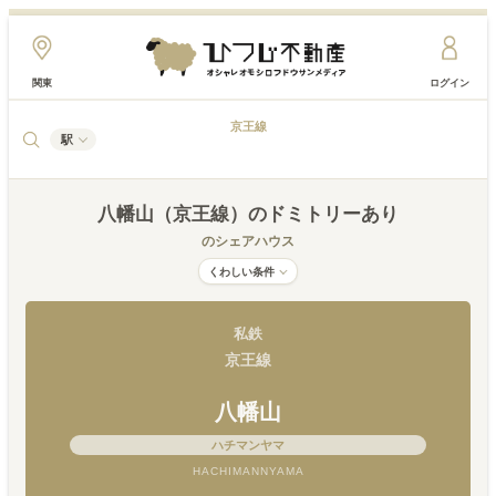
関東
ログイン
京王線
駅
八幡山（京王線）
のドミトリーあり
のシェアハウス
くわしい条件
私鉄
京王線
八幡山
ハチマンヤマ
HACHIMANNYAMA