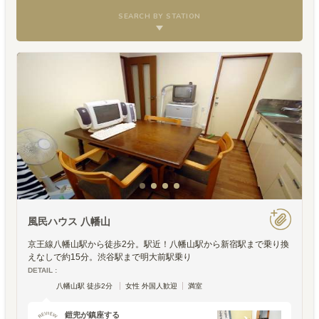
SEARCH BY STATION
風民ハウス 八幡山
京王線八幡山駅から徒歩2分。駅近！八幡山駅から新宿駅まで乗り換
えなしで約15分。渋谷駅まで明大前駅乗り
DETAIL :
八幡山駅 徒歩2分
女性 外国人歓迎
満室
鎧兜が鎮座する