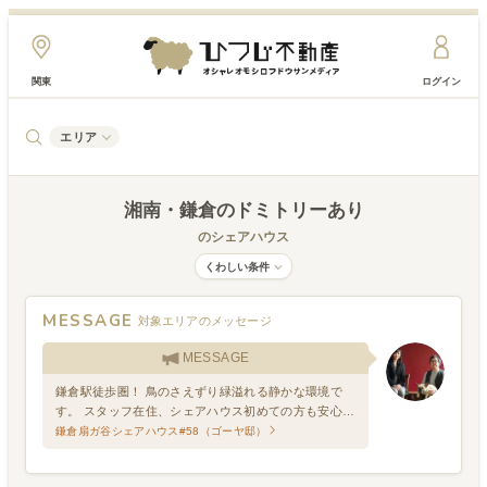
関東
ログイン
エリア
湘南・鎌倉
のドミトリーあり
のシェアハウス
くわしい条件
MESSAGE
対象エリアのメッセージ
MESSAGE
鎌倉駅徒歩圏！ 鳥のさえずり緑溢れる静かな環境で
す。 スタッフ在住、シェアハウス初めての方も安心し
てお住まいいただけます。まずは御見学にいらしてく
鎌倉扇ガ谷シェアハウス#58（ゴーヤ邸）
ださい♪