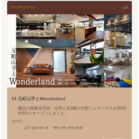
FEATURE ARTICLE
山手
元町山手とWonderland
横浜の高級住宅街・山手に全3棟の大型シェアハウスが2018
年9月にオープンしました。
DETAIL :
山手 徒歩10分 他
男性 女性 外国人歓迎