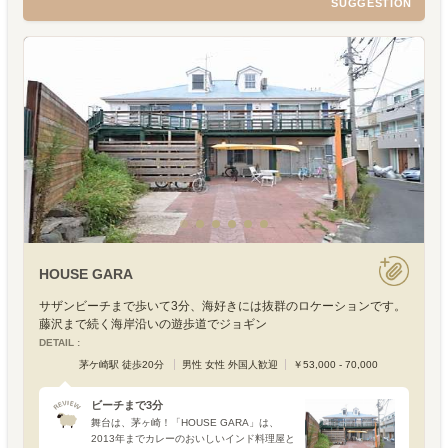
SUGGESTION
HOUSE GARA
サザンビーチまで歩いて3分、海好きには抜群のロケーションです。
藤沢まで続く海岸沿いの遊歩道でジョギン
DETAIL :
茅ケ崎駅 徒歩20分
男性 女性 外国人歓迎
￥53,000 - 70,000
ビーチまで3分
舞台は、茅ヶ崎！「HOUSE GARA」は、
2013年までカレーのおいしいインド料理屋と