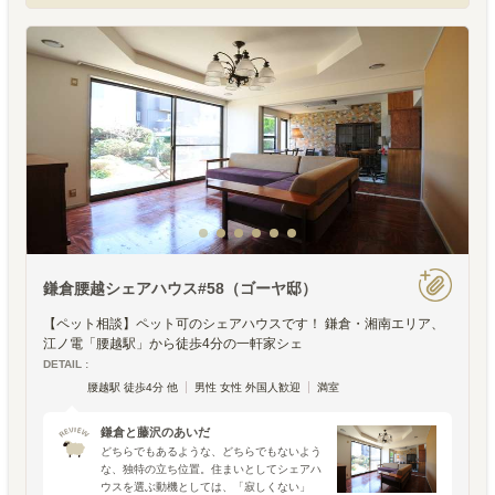
鎌倉腰越シェアハウス#58（ゴーヤ邸）
【ペット相談】ペット可のシェアハウスです！ 鎌倉・湘南エリア、
江ノ電「腰越駅」から徒歩4分の一軒家シェ
DETAIL :
腰越駅 徒歩4分 他
男性 女性 外国人歓迎
満室
鎌倉と藤沢のあいだ
どちらでもあるような、どちらでもないよう
な、独特の立ち位置。住まいとしてシェアハ
ウスを選ぶ動機としては、「寂しくない」