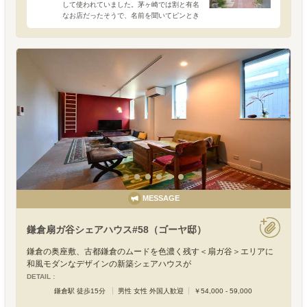
して使われていました。茅ヶ崎では割と有名
なお店だったそうで、名前を聞いてピンとき
た地元の方もいるかもしれません。GARAと
はヒンドゥー語で「家」を意味する、
GAR（ガル）と
MESSAGE
鎌倉扇ガ谷シェアハウス#58（ゴーヤ邸）
鎌倉の奥座敷、古都鎌倉のムードを色濃く残す＜扇ガ谷＞エリアに
和風モダンなデザインの新築シェアハウスが
DETAIL :
鎌倉駅 徒歩15分
男性 女性 外国人歓迎
￥54,000 - 59,000