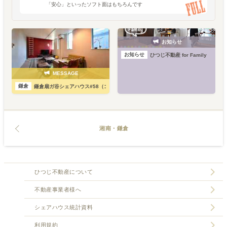
「安心」といったソフト面はもちろんです
が、「リビングが大きい」「キッチンが豪
華」といったハード的な面も見逃せないとこ
ろ。ひとり暮らしでは住めな
お知らせ
お知らせ
ひつじ不動産 for Family
MESSAGE
鎌倉
鎌倉扇ガ谷シェアハウス#58（ゴーヤ邸）
湘南・鎌倉
ひつじ不動産について
不動産事業者様へ
シェアハウス統計資料
利用規約