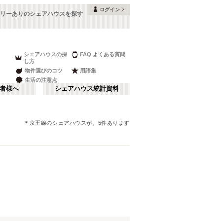
ログイン
リーありのシェアハウスを探す
シェアハウスの探
FAQ よくある質問
し方
物件選びのコツ
用語集
生活の注意点
者様へ
シェアハウス統計資料
＊
京王線
のシェアハウスが、
5
件あります
品川・蒲田
さ行
(
147
)
な行
赤坂・大手町
(
35
)
ま行
調布・立川
(
88
)
東武アーバンパークライン（東武野田
板橋区
(
91
)
線）
湘南・鎌倉
(
22
)
(
60
)
中野区
(
58
)
西武池袋線
栃木
(
94
)
(
7
)
目黒区
(
45
)