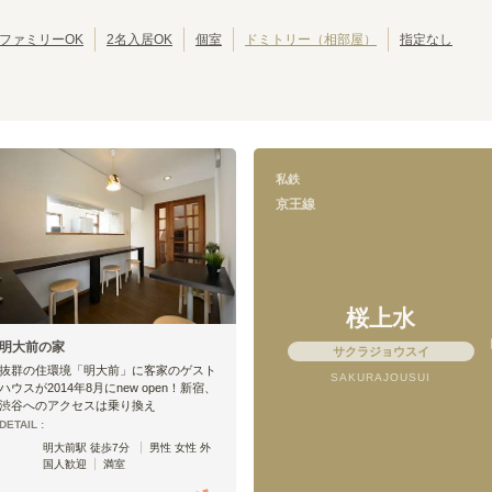
西武豊島線
西武狭山線
東京その他
(
15
)
(
1
)
(
1
)
江戸川区
北区
(
42
)
(
39
)
西武国分寺線
西武多摩湖線
(
9
)
(
11
)
葛飾区
江東区
(
30
)
(
30
)
ファミリーOK
2名入居OK
個室
ドミトリー（相部屋）
指定なし
京成押上線
京成金町線
(
17
)
(
12
)
墨田区
三鷹市
(
24
)
(
19
)
成田スカイアクセス
京王線
(
14
)
(
127
)
武蔵野市
小平市
(
14
)
(
10
)
京王動物園線
京王井の頭線
(
1
)
(
147
)
立川市
小金井市
(
7
)
(
6
)
小田急江ノ島線
小田急多摩線
(
20
)
(
11
)
国分寺市
多摩市
(
4
)
(
4
)
東急田園都市線
東急大井町線
(
135
)
(
117
)
西東京市
東久留米市
(
3
)
(
2
)
私鉄
東急世田谷線
東急こどもの国線
(
49
)
(
1
)
昭島市
福生市
(
1
)
(
1
)
京王線
京急空港線
京急大師線
(
26
)
(
9
)
大島町
(
1
)
相鉄本線
相鉄いずみ野線
(
49
)
(
4
)
東京さくらトラム（都電荒川線）
つくばエクスプレス
(
81
)
(
55
)
金沢シーサイドライン
関東鉄道常総線
(
5
)
(
1
)
湘南モノレール
上信電鉄
(
8
)
(
1
)
桜上水
千葉都市モノレール２号線
流鉄流山線
(
9
)
(
6
)
明大前の家
サクラジョウスイ
箱根登山鉄道鉄道線
北総鉄道北総線
(
2
)
(
8
)
抜群の住環境「明大前」に客家のゲスト
SAKURAJOUSUI
ハウスが2014年8月にnew open！新宿、
渋谷へのアクセスは乗り換え
DETAIL :
明大前駅 徒歩7分
男性 女性 外
国人歓迎
満室
京王線