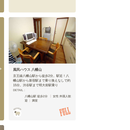
幡ヶ谷
(
9
)
下高井戸
(
8
)
芦花公園
(
2
)
柴崎
(
2
)
西調布
(
4
)
府中
(
4
)
京王八王子
(
3
)
風民ハウス 八幡山
京王線八幡山駅から徒歩2分。駅近！八
幡山駅から新宿駅まで乗り換えなしで約
15分。渋谷駅まで明大前駅乗り
DETAIL :
八幡山駅 徒歩2分
女性 外国人歓
迎
満室