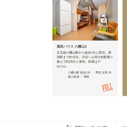
風民ハウス 八幡山2
京王線八幡山駅から徒歩1分と駅近。新
宿駅まで約15分。渋谷へも明大前駅乗り
換えで約25分と便利。部屋はデ
DETAIL :
八幡山駅 徒歩1分
男性 女性 外
国人歓迎
満室