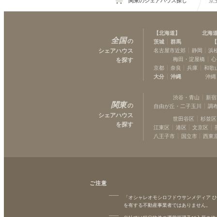
関東のシェアハウス探し
京
【
北海道
】
北海
全国
の
茨城
群馬
【
シェアハウス
名古屋市近郊
静岡
浜
梅田・淀屋橋
心
を探す
京都
奈良
兵庫
和歌
大分
沖縄
沖縄
渋谷・青山
新宿
関東
の
自由が丘・二子玉川
調
シェアハウス
世田谷区
杉並区
を探す
江東区
港区
文京区
八王子市
国立市
西東
ご注意
「オシャレオモシロフドウサンメディア 
を有する不動産事業者ではありません。