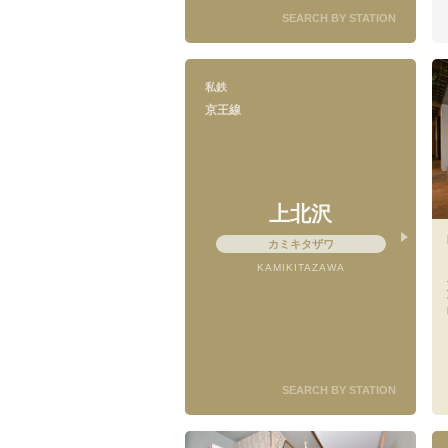
SEARCH BY STATION
京王線
笹塚
(
13
)
桜上水
(
7
)
私鉄
千歳烏山
(
3
)
京王線
国領
(
1
)
武蔵野台
(
1
)
分倍河原
(
1
)
上北沢
カミキタザワ
KAMIKITAZAWA
SEARCH BY STATION