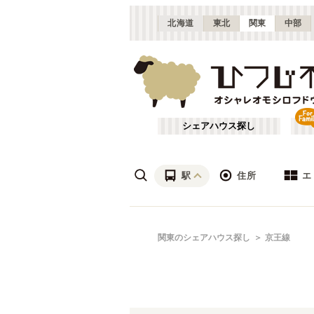
北海道
東北
関東
中部
シェアハウス探し
駅
住所
エ
渋谷・青山
あ行
関東のシェアハウス探し
京王線
(
115
)
ざ行
上野・北千住
(
158
)
は行
銀座・門前仲町
(
62
)
東武東上線
東京
(
141
)
や行
横浜・菊名
(
190
)
大田区
(
84
)
東武亀戸線
千葉
(
10
)
(
136
)
足立区
(
56
)