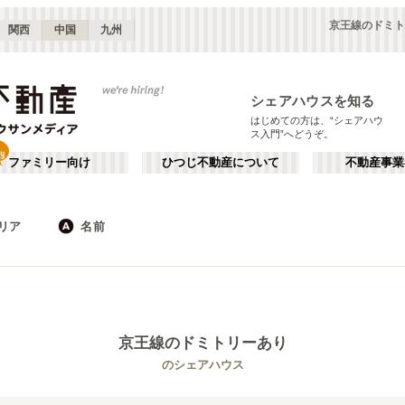
京王線のドミト
関西
中国
九州
シェアハウスを知る
はじめての方は、“シェアハウ
ス入門”へどうぞ。
ファミリー向け
ひつじ不動産について
不動産事業
リア
名前
東京
神奈川
JR
千葉
地下鉄
埼玉
私鉄
栃木
茨城
群馬
新宿・中野
か行
池袋・赤羽
が行
(
187
)
(
290
)
た行
だ行
下北沢・吉祥寺
飯田橋・四谷
(
203
)
(
75
)
京王線
のドミトリーあり
ば行
ぱ行
錦糸町・押上
自由が丘・二子玉川
(
112
)
(
74
)
東武伊勢崎線
世田谷区
東武日光線
杉並区
(
111
)
(
103
)
(
96
)
(
3
)
のシェアハウス
ら行
わ行
川崎・武蔵小杉
新百合ヶ丘・たまプラーザ
(
61
)
(
69
)
新宿区
豊島区
(
66
)
(
63
)
東武大師線
東武宇都宮線
埼玉
群馬
(
14
)
(
2
)
(
82
)
(
2
)
練馬区
渋谷区
(
53
)
(
53
)