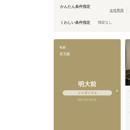
西武有楽町線
茨城
(
27
)
(
3
)
台東区
(
43
)
かんたん条件指定
西武拝島線
(
12
)
荒川区
(
30
)
女性専用
京成本線
(
119
)
文京区
(
25
)
京成千原線
(
5
)
指定なし
くわしい条件指定
調布市
(
14
)
京王競馬場線
(
3
)
千代田区
(
8
)
小田急線
(
152
)
清瀬市
(
4
)
東急目黒線
(
75
)
国立市
(
3
)
私鉄
東急多摩川線
(
31
)
狛江市
(
2
)
京王線
京急本線
(
200
)
武蔵村山市
(
1
)
京急久里浜線
(
4
)
相鉄新横浜線
(
5
)
伊豆箱根鉄道大雄山線
(
2
)
ニューシャトル
(
3
)
明大前
千葉都市モノレール１号線
(
8
)
メイダイマエ
東京モノレール
(
13
)
MEIDAIMAE
芳賀・宇都宮LRT
(
4
)