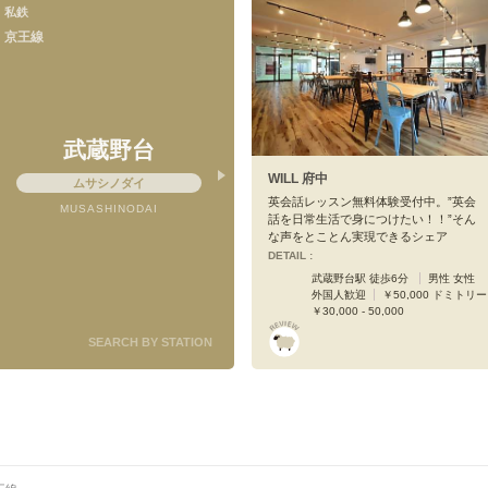
私鉄
京王線
武蔵野台
WILL 府中
ムサシノダイ
英会話レッスン無料体験受付中。”英会
MUSASHINODAI
話を日常生活で身につけたい！！”そん
な声をとことん実現できるシェア
DETAIL :
武蔵野台駅 徒歩6分
男性 女性
外国人歓迎
￥50,000 ドミトリー
￥30,000 - 50,000
SEARCH BY STATION