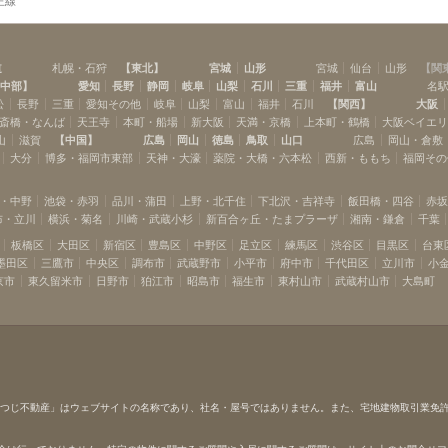
王線
道
札幌・石狩
【
東北
】
宮城
山形
宮城
仙台
山形
【
関
中部
】
愛知
長野
静岡
岐阜
山梨
石川
三重
福井
富山
名
松
長野
三重
愛知その他
岐阜
山梨
富山
福井
石川
【
関西
】
大阪
斎橋・なんば
天王寺
本町・船場
新大阪
天満・京橋
上本町・鶴橋
大阪ベイエ
山
滋賀
【
中国
】
広島
岡山
徳島
鳥取
山口
広島
岡山・倉敷
大分
博多・福岡市東部
天神・大濠
薬院・大橋・六本松
西新・ももち
福岡その
・中野
池袋・赤羽
品川・蒲田
上野・北千住
下北沢・吉祥寺
飯田橋・四谷
赤
布・立川
横浜・菊名
川崎・武蔵小杉
新百合ヶ丘・たまプラーザ
湘南・鎌倉
千葉
板橋区
大田区
新宿区
豊島区
中野区
足立区
練馬区
渋谷区
目黒区
台東
墨田区
三鷹市
中央区
調布市
武蔵野市
小平市
府中市
千代田区
立川市
小
京市
東久留米市
日野市
狛江市
昭島市
福生市
東村山市
武蔵村山市
大島町
ひつじ不動産」はウェブサイトの名称であり、社名・屋号ではありません。また、宅地建物取引業免