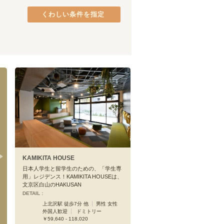
西武新宿線
(
86
)
品川区
(
37
)
西武多摩川線
くわしい条件を指定
(
9
)
港区
(
26
)
京成千葉線
(
15
)
中央区
(
18
)
京王相模原線
(
14
)
府中市
(
9
)
京王新線
(
41
)
町田市
(
5
)
東急東横線
(
166
)
八王子市
(
3
)
東急池上線
(
79
)
日野市
(
2
)
東急新横浜線
(
17
)
東村山市
(
1
)
京急逗子線
(
10
)
相鉄・JR直通線
(
72
)
ゆりかもめ
(
5
)
江ノ島電鉄線
(
33
)
京成松戸線
(
25
)
多摩モノレール
(
4
)
KAMIKITA HOUSE
日暮里・舎人ライナー
(
49
)
日本人学生と留学生のための、「学生専
用」レジデンス！KAMIKITA HOUSEは、
文京区白山のHAKUSAN
DETAIL :
上北沢駅 徒歩7分 他
男性 女性
外国人歓迎
ドミトリー
￥59,640 - 118,020