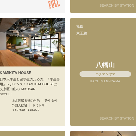
SEARCH BY STATION
新宿
初台
(
14
)
(
5
)
代田橋
明大前
(
5
)
(
12
)
上北沢
八幡山
(
6
)
(
5
)
私鉄
仙川
つつじヶ丘
(
1
)
(
5
)
京王線
布田
調布
(
1
)
(
7
)
多磨霊園
東府中
(
1
)
(
3
)
聖蹟桜ヶ丘
高幡不動
(
3
)
(
1
)
八幡山
KAMIKITA HOUSE
ハチマンヤマ
日本人学生と留学生のための、「学生専
HACHIMANNYAMA
用」レジデンス！KAMIKITA HOUSEは、
文京区白山のHAKUSAN
DETAIL :
上北沢駅 徒歩7分 他
男性 女性
外国人歓迎
ドミトリー
￥59,640 - 118,020
SEARCH BY STATION