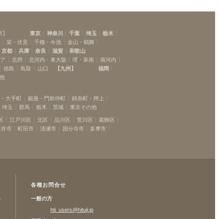
東
】
東京
神奈川
千葉
埼玉
栃木
駅
栄・伏見
千種・今池
金山・鶴舞
京都
兵庫
奈良
滋賀
和歌山
リア
北摂
北河内・東大阪
堺・泉南
南河内
徳島
鳥取
山口
【
九州
】
福岡
他
坂・大手町
銀座・門前仲町
錦糸町・押上
埼玉
群馬
栃木
茨城
東京その他
区
江戸川区
北区
品川区
荒川区
葛飾区
金井市
町田市
清瀬市
国分寺市
多摩市
各種お問合せ
一般の方
許
htj_users@hituji.jp