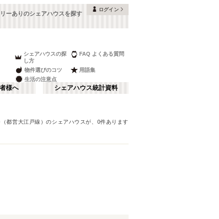
ログイン
リーありのシェアハウスを探す
シェアハウスの探
FAQ よくある質問
し方
物件選びのコツ
用語集
生活の注意点
者様へ
シェアハウス統計資料
番（都営大江戸線）
のシェアハウスが、
0
件あります
品川・蒲田
さ行
(
147
)
な行
赤坂・大手町
(
35
)
ま行
調布・立川
(
88
)
東京メトロ東西線
板橋区
(
91
)
(
131
)
湘南・鎌倉
(
60
)
東京メトロ半蔵門線
中野区
(
58
)
(
58
)
栃木
(
7
)
都営浅草線
目黒区
(
45
)
(
82
)