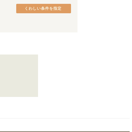
みなとみらい線
品川区
(
37
)
(
18
)
くわしい条件を指定
グリーンライン
港区
(
26
)
(
10
)
中央区
(
18
)
府中市
(
9
)
町田市
(
5
)
八王子市
(
3
)
日野市
(
2
)
若松河田
(
2
)
東村山市
(
1
)
本郷三丁目
(
4
)
両国
(
5
)
月島
(
3
)
赤羽橋
(
1
)
新宿
(
14
)
中井
(
4
)
豊島園
(
3
)