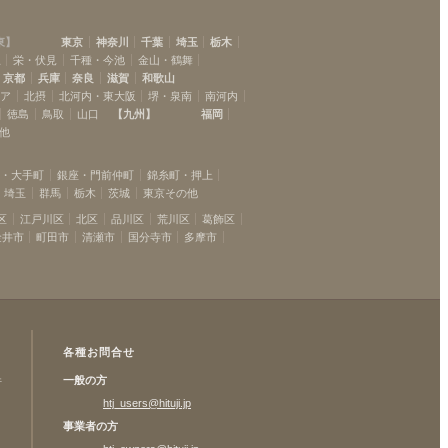
東
】
東京
神奈川
千葉
埼玉
栃木
駅
栄・伏見
千種・今池
金山・鶴舞
京都
兵庫
奈良
滋賀
和歌山
リア
北摂
北河内・東大阪
堺・泉南
南河内
徳島
鳥取
山口
【
九州
】
福岡
他
坂・大手町
銀座・門前仲町
錦糸町・押上
埼玉
群馬
栃木
茨城
東京その他
区
江戸川区
北区
品川区
荒川区
葛飾区
金井市
町田市
清瀬市
国分寺市
多摩市
各種お問合せ
一般の方
許
htj_users@hituji.jp
事業者の方