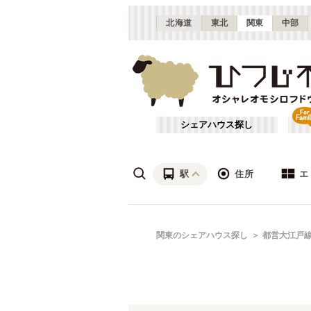
北海道
東北
関東
中部
シェアハウス探し
駅
住所
エ
渋谷・青山
あ行
関東のシェアハウス探し
都営大江戸
(
115
)
ざ行
上野・北千住
(
158
)
は行
銀座・門前仲町
(
62
)
東京メトロ銀座線
東京
(
72
)
や行
横浜・菊名
(
190
)
東京メトロ千代田線
大田区
(
84
)
(
99
)
千葉
(
136
)
東京メトロ南北線
足立区
(
56
)
(
88
)