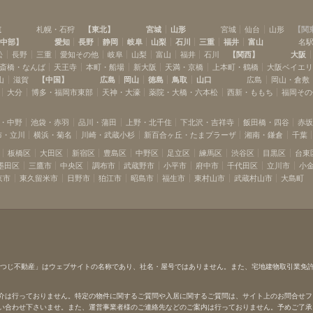
道
札幌・石狩
【
東北
】
宮城
山形
宮城
仙台
山形
【
関
中部
】
愛知
長野
静岡
岐阜
山梨
石川
三重
福井
富山
名
松
長野
三重
愛知その他
岐阜
山梨
富山
福井
石川
【
関西
】
大阪
斎橋・なんば
天王寺
本町・船場
新大阪
天満・京橋
上本町・鶴橋
大阪ベイエ
山
滋賀
【
中国
】
広島
岡山
徳島
鳥取
山口
広島
岡山・倉敷
大分
博多・福岡市東部
天神・大濠
薬院・大橋・六本松
西新・ももち
福岡その
・中野
池袋・赤羽
品川・蒲田
上野・北千住
下北沢・吉祥寺
飯田橋・四谷
赤
布・立川
横浜・菊名
川崎・武蔵小杉
新百合ヶ丘・たまプラーザ
湘南・鎌倉
千葉
板橋区
大田区
新宿区
豊島区
中野区
足立区
練馬区
渋谷区
目黒区
台東
墨田区
三鷹市
中央区
調布市
武蔵野市
小平市
府中市
千代田区
立川市
小
京市
東久留米市
日野市
狛江市
昭島市
福生市
東村山市
武蔵村山市
大島町
ひつじ不動産」はウェブサイトの名称であり、社名・屋号ではありません。また、宅地建物取引業免
介は行っておりません。特定の物件に関するご質問や入居に関するご質問は、サイト上のお問合せフ
い合わせ下さいませ。また、運営事業者様のご連絡先などのご案内は行っておりません。予めご了承