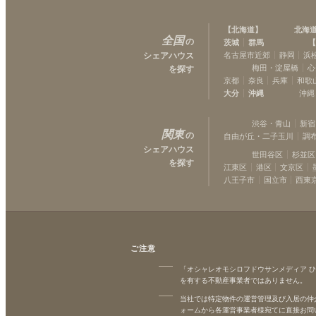
【
北海道
】
北海
全国
の
茨城
群馬
【
シェアハウス
名古屋市近郊
静岡
浜
梅田・淀屋橋
心
を探す
京都
奈良
兵庫
和歌
大分
沖縄
沖縄
渋谷・青山
新宿
関東
の
自由が丘・二子玉川
調
シェアハウス
世田谷区
杉並区
を探す
江東区
港区
文京区
八王子市
国立市
西東
ご注意
「オシャレオモシロフドウサンメディア 
を有する不動産事業者ではありません。
当社では特定物件の運営管理及び入居の仲
ォームから各運営事業者様宛てに直接お問