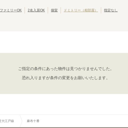
東京その他
(
1
)
都営新宿線
江戸川区
埼玉高速鉄道線
北区
(
42
(
81
)
)
(
39
)
(
11
)
りんかい線
葛飾区
東葉高速線
江東区
(
30
)
(
18
)
(
30
)
(
13
)
ファミリーOK
2名入居OK
個室
ドミトリー（相部屋）
指定なし
墨田区
三鷹市
(
24
)
(
19
)
武蔵野市
小平市
(
14
)
(
10
)
立川市
小金井市
(
7
)
(
6
)
都営大江戸線
国分寺市
多摩市
(
4
)
(
4
)
西東京市
東久留米市
(
3
)
(
2
)
都庁前
東新宿
(
3
)
(
15
)
昭島市
福生市
(
1
)
(
1
)
牛込神楽坂
飯田橋
(
3
)
(
6
)
大島町
(
1
)
新御徒町
蔵前
(
6
)
(
3
)
清澄白河
門前仲町
(
4
)
(
7
)
ご指定の条件にあった物件は見つかりませんでした。
汐留
大門
(
1
)
(
6
)
恐れ入りますが条件の変更をお願いいたします。
六本木
代々木
(
5
)
(
2
)
中野坂上
東中野
(
11
)
(
8
)
新江古田
練馬
(
7
)
(
12
)
光が丘
(
2
)
営大江戸線
麻布十番