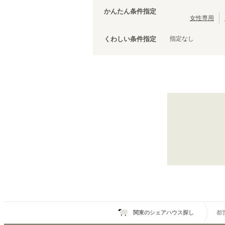
茨城
(
3
)
都営三田線
台東区
(
43
)
(
107
)
かんたん条件指定
ブルーライン
荒川区
(
30
)
(
67
)
女性専用
文京区
(
25
)
指定なし
くわしい条件指定
調布市
(
14
)
千代田区
(
8
)
清瀬市
(
4
)
国立市
(
3
)
都営大江戸線
狛江市
(
2
)
牛込柳町
(
6
)
武蔵村山市
(
1
)
上野御徒町
(
6
)
森下
(
4
)
勝どき
(
2
)
麻布十番
(
6
)
西新宿五丁目
(
7
)
落合南長崎
(
7
)
練馬春日町
(
3
)
関東のシェアハウス探し
都