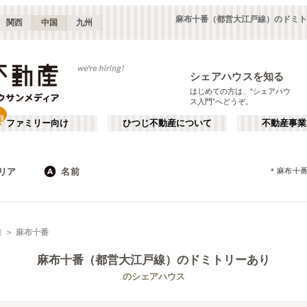
麻布十番（都営大江戸線）のドミト
関西
中国
九州
シェアハウスを知る
はじめての方は、“シェアハウ
ス入門”へどうぞ。
ファミリー向け
ひつじ不動産について
不動産事業
リア
名前
＊
麻布十
東京
神奈川
JR
千葉
地下鉄
埼玉
私鉄
栃木
茨城
群馬
新宿・中野
か行
池袋・赤羽
が行
線
麻布十番
(
187
)
(
290
)
た行
だ行
下北沢・吉祥寺
飯田橋・四谷
(
203
)
(
75
)
麻布十番（都営大江戸線）
のドミトリーあり
ば行
ぱ行
錦糸町・押上
自由が丘・二子玉川
(
112
)
(
74
)
東京メトロ丸ノ内線
世田谷区
東京メトロ日比谷線
杉並区
(
111
)
(
169
)
(
96
)
(
130
)
のシェアハウス
ら行
わ行
川崎・武蔵小杉
新百合ヶ丘・たまプラーザ
(
61
)
(
69
)
東京メトロ有楽町線
新宿区
東京メトロ有楽町新線
豊島区
(
66
)
(
128
)
(
63
)
(
32
)
埼玉
群馬
(
82
)
(
2
)
東京メトロ副都心線
練馬区
都営大江戸線
渋谷区
(
53
)
(
153
)
(
53
)
(
178
)