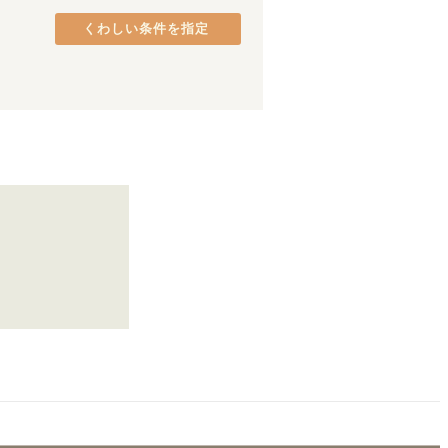
西武新宿線
(
86
)
品川区
(
37
)
西武多摩川線
くわしい条件を指定
(
9
)
港区
(
26
)
京成千葉線
(
15
)
中央区
(
18
)
京王相模原線
(
14
)
府中市
(
9
)
京王新線
(
41
)
町田市
(
5
)
東急東横線
(
166
)
八王子市
(
3
)
東急池上線
(
79
)
日野市
(
2
)
東急新横浜線
(
17
)
東村山市
(
1
)
京急逗子線
(
10
)
相鉄・JR直通線
(
72
)
ゆりかもめ
(
5
)
江ノ島電鉄線
(
33
)
京成松戸線
(
25
)
多摩モノレール
(
4
)
日暮里・舎人ライナー
(
49
)