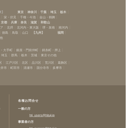
競艇場前
(
1
)
東
】
東京
神奈川
千葉
埼玉
栃木
駅
栄・伏見
千種・今池
金山・鶴舞
京都
兵庫
奈良
滋賀
和歌山
リア
北摂
北河内・東大阪
堺・泉南
南河内
徳島
鳥取
山口
【
九州
】
福岡
他
坂・大手町
銀座・門前仲町
錦糸町・押上
埼玉
群馬
栃木
茨城
東京その他
区
江戸川区
北区
品川区
荒川区
葛飾区
金井市
町田市
清瀬市
国分寺市
多摩市
各種お問合せ
一般の方
許
htj_users@hituji.jp
事業者の方