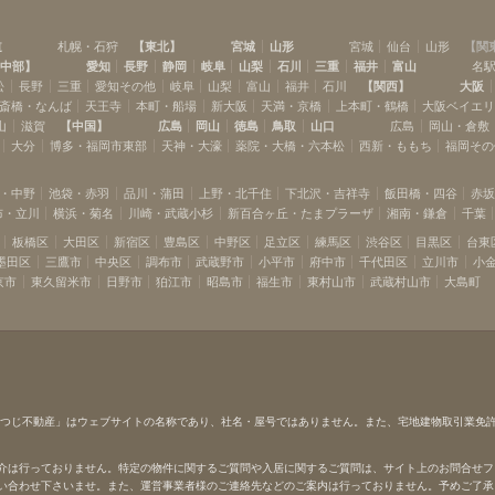
武蔵境
新小金井
(
5
)
(
1
)
道
札幌・石狩
【
東北
】
宮城
山形
宮城
仙台
山形
【
関
中部
】
愛知
長野
静岡
岐阜
山梨
石川
三重
福井
富山
名
松
長野
三重
愛知その他
岐阜
山梨
富山
福井
石川
【
関西
】
大阪
斎橋・なんば
天王寺
本町・船場
新大阪
天満・京橋
上本町・鶴橋
大阪ベイエ
山
滋賀
【
中国
】
広島
岡山
徳島
鳥取
山口
広島
岡山・倉敷
大分
博多・福岡市東部
天神・大濠
薬院・大橋・六本松
西新・ももち
福岡その
・中野
池袋・赤羽
品川・蒲田
上野・北千住
下北沢・吉祥寺
飯田橋・四谷
赤
布・立川
横浜・菊名
川崎・武蔵小杉
新百合ヶ丘・たまプラーザ
湘南・鎌倉
千葉
板橋区
大田区
新宿区
豊島区
中野区
足立区
練馬区
渋谷区
目黒区
台東
墨田区
三鷹市
中央区
調布市
武蔵野市
小平市
府中市
千代田区
立川市
小
京市
東久留米市
日野市
狛江市
昭島市
福生市
東村山市
武蔵村山市
大島町
ひつじ不動産」はウェブサイトの名称であり、社名・屋号ではありません。また、宅地建物取引業免
介は行っておりません。特定の物件に関するご質問や入居に関するご質問は、サイト上のお問合せフ
い合わせ下さいませ。また、運営事業者様のご連絡先などのご案内は行っておりません。予めご了承