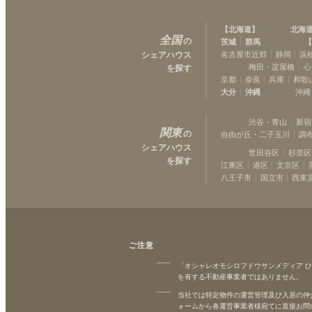
西武多摩川線
【
北海道
】
北海
是政
(
2
)
全国
の
茨城
群馬
【
シェアハウス
名古屋市近郊
静岡
浜
梅田・淀屋橋
心
を探す
京都
奈良
兵庫
和歌
大分
沖縄
沖縄
渋谷・青山
新宿
関東
の
自由が丘・二子玉川
調
シェアハウス
世田谷区
杉並区
を探す
江東区
港区
文京区
八王子市
国立市
西東
ご注意
「オシャレオモシロフドウサンメディア 
を有する不動産事業者ではありません。
当社では特定物件の運営管理及び入居の仲
ォームから各運営事業者様宛てに直接お問