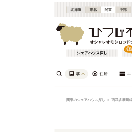
北海道
東北
関東
中部
シェアハウス探し
駅
住所
エ
渋谷・青山
あ行
関東のシェアハウス探し
西武多摩川
(
115
)
ざ行
上野・北千住
(
158
)
は行
銀座・門前仲町
(
62
)
東武東上線
東京
(
141
)
や行
横浜・菊名
(
190
)
大田区
(
84
)
東武亀戸線
千葉
(
10
)
(
136
)
足立区
(
56
)