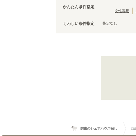
西武有楽町線
茨城
(
27
)
(
3
)
台東区
(
43
)
かんたん条件指定
西武拝島線
(
12
)
荒川区
(
30
)
女性専用
京成本線
(
119
)
文京区
(
25
)
京成千原線
(
5
)
指定なし
くわしい条件指定
調布市
(
14
)
京王競馬場線
(
3
)
千代田区
(
8
)
小田急線
(
152
)
清瀬市
(
4
)
東急目黒線
(
75
)
国立市
(
3
)
東急多摩川線
(
31
)
狛江市
(
2
)
京急本線
(
200
)
武蔵村山市
(
1
)
京急久里浜線
(
4
)
相鉄新横浜線
(
5
)
伊豆箱根鉄道大雄山線
(
2
)
ニューシャトル
(
3
)
千葉都市モノレール１号線
(
8
)
東京モノレール
(
13
)
芳賀・宇都宮LRT
(
4
)
関東のシェアハウス探し
西