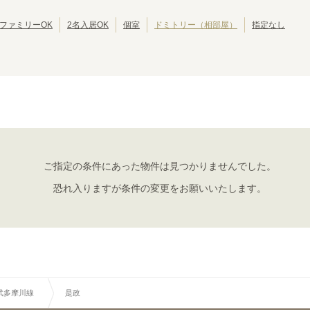
西武豊島線
西武狭山線
東京その他
(
15
)
(
1
)
(
1
)
江戸川区
北区
(
42
)
(
39
)
西武国分寺線
西武多摩湖線
(
9
)
(
11
)
葛飾区
江東区
(
30
)
(
30
)
ファミリーOK
2名入居OK
個室
ドミトリー（相部屋）
指定なし
京成押上線
京成金町線
(
17
)
(
12
)
墨田区
三鷹市
(
24
)
(
19
)
成田スカイアクセス
京王線
(
14
)
(
127
)
武蔵野市
小平市
(
14
)
(
10
)
京王動物園線
京王井の頭線
(
1
)
(
147
)
立川市
小金井市
(
7
)
(
6
)
小田急江ノ島線
小田急多摩線
(
20
)
(
11
)
国分寺市
多摩市
(
4
)
(
4
)
東急田園都市線
東急大井町線
(
135
)
(
117
)
西東京市
東久留米市
(
3
)
(
2
)
東急世田谷線
東急こどもの国線
(
49
)
(
1
)
昭島市
福生市
(
1
)
(
1
)
京急空港線
京急大師線
(
26
)
(
9
)
大島町
(
1
)
相鉄本線
相鉄いずみ野線
(
49
)
(
4
)
東京さくらトラム（都電荒川線）
つくばエクスプレス
(
81
)
(
55
)
ご指定の条件にあった物件は見つかりませんでした。
金沢シーサイドライン
関東鉄道常総線
(
5
)
(
1
)
恐れ入りますが条件の変更をお願いいたします。
湘南モノレール
上信電鉄
(
8
)
(
1
)
千葉都市モノレール２号線
流鉄流山線
(
9
)
(
6
)
箱根登山鉄道鉄道線
北総鉄道北総線
(
2
)
(
8
)
武多摩川線
是政
西武多摩川線