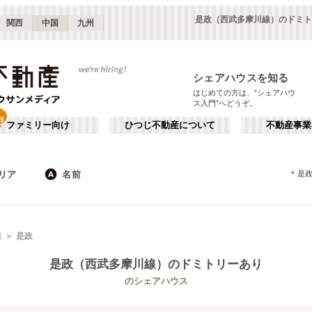
是政（西武多摩川線）のドミト
関西
中国
九州
シェアハウスを知る
はじめての方は、“シェアハウ
ス入門”へどうぞ。
ファミリー向け
ひつじ不動産について
不動産事業
リア
名前
＊
是
東京
神奈川
JR
千葉
地下鉄
埼玉
私鉄
栃木
茨城
群馬
新宿・中野
か行
池袋・赤羽
が行
線
是政
(
187
)
(
290
)
た行
だ行
下北沢・吉祥寺
飯田橋・四谷
(
203
)
(
75
)
是政（西武多摩川線）
のドミトリーあり
ば行
ぱ行
錦糸町・押上
自由が丘・二子玉川
(
112
)
(
74
)
東武伊勢崎線
世田谷区
東武日光線
杉並区
(
111
)
(
103
)
(
96
)
(
3
)
のシェアハウス
ら行
わ行
川崎・武蔵小杉
新百合ヶ丘・たまプラーザ
(
61
)
(
69
)
新宿区
豊島区
(
66
)
(
63
)
東武大師線
東武宇都宮線
埼玉
群馬
(
14
)
(
2
)
(
82
)
(
2
)
練馬区
渋谷区
(
53
)
(
53
)