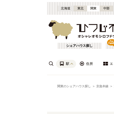
北海道
東北
関東
中部
シェアハウス探し
駅
住所
エ
渋谷・青山
あ行
関東のシェアハウス探し
京急本線
(
115
)
ざ行
上野・北千住
(
158
)
は行
銀座・門前仲町
(
62
)
東武東上線
東京
(
141
)
や行
横浜・菊名
(
190
)
大田区
(
84
)
東武亀戸線
千葉
(
10
)
(
136
)
足立区
(
56
)