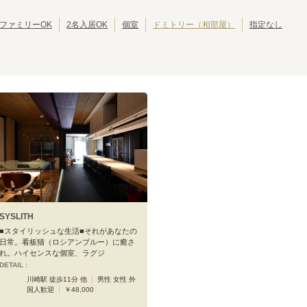
西武豊島線
西武狭山線
東京その他
(
15
)
(
1
)
(
1
)
江戸川区
北区
(
42
)
(
39
)
西武国分寺線
西武多摩湖線
(
9
)
(
11
)
葛飾区
江東区
(
30
)
(
30
)
ファミリーOK
2名入居OK
個室
ドミトリー（相部屋）
指定なし
京成押上線
京成金町線
(
17
)
(
12
)
墨田区
三鷹市
(
24
)
(
19
)
成田スカイアクセス
京王線
(
14
)
(
127
)
武蔵野市
小平市
(
14
)
(
10
)
京王動物園線
京王井の頭線
(
1
)
(
147
)
立川市
小金井市
(
7
)
(
6
)
小田急江ノ島線
小田急多摩線
(
20
)
(
11
)
国分寺市
多摩市
(
4
)
(
4
)
東急田園都市線
東急大井町線
(
135
)
(
117
)
西東京市
東久留米市
(
3
)
(
2
)
東急世田谷線
東急こどもの国線
(
49
)
(
1
)
昭島市
福生市
(
1
)
(
1
)
京急空港線
京急大師線
(
26
)
(
9
)
大島町
(
1
)
相鉄本線
相鉄いずみ野線
(
49
)
(
4
)
東京さくらトラム（都電荒川線）
つくばエクスプレス
(
81
)
(
55
)
金沢シーサイドライン
関東鉄道常総線
(
5
)
(
1
)
湘南モノレール
上信電鉄
(
8
)
(
1
)
千葉都市モノレール２号線
流鉄流山線
(
9
)
(
6
)
SYSLITH
箱根登山鉄道鉄道線
北総鉄道北総線
(
2
)
(
8
)
■スタイリッシュな生活■それがあなたの
日常。看板猫（ロシアンブルー）に癒さ
れ。ハイセンスな個室、ラグジ
DETAIL :
川崎駅 徒歩11分 他
男性 女性 外
国人歓迎
￥48,000
京急本線