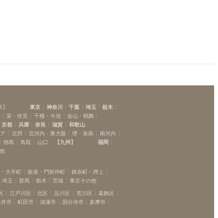
新馬場
(
4
)
平和島
(
10
)
雑色
(
8
)
京急鶴見
(
9
)
子安
(
1
)
横浜
(
13
)
南太田
(
4
)
屏風浦
(
4
)
追浜
(
8
)
東
】
東京
神奈川
千葉
埼玉
栃木
横須賀中央
(
12
)
駅
栄・伏見
千種・今池
金山・鶴舞
京都
兵庫
奈良
滋賀
和歌山
リア
北摂
北河内・東大阪
堺・泉南
南河内
徳島
鳥取
山口
【
九州
】
福岡
他
坂・大手町
銀座・門前仲町
錦糸町・押上
埼玉
群馬
栃木
茨城
東京その他
区
江戸川区
北区
品川区
荒川区
葛飾区
金井市
町田市
清瀬市
国分寺市
多摩市