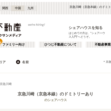
京急川崎（京急本線）のドミト
関西
中国
九州
シェアハウスを知る
はじめての方は、“シェアハウ
ス入門”へどうぞ。
ファミリー向け
ひつじ不動産について
不動産事業
リア
名前
＊
京
東京
神奈川
JR
千葉
地下鉄
埼玉
私鉄
栃木
茨城
群馬
新宿・中野
か行
池袋・赤羽
が行
京急川崎
(
187
)
(
290
)
た行
だ行
下北沢・吉祥寺
飯田橋・四谷
(
203
)
(
75
)
京急川崎（京急本線）
のドミトリーあり
ば行
ぱ行
錦糸町・押上
自由が丘・二子玉川
(
112
)
(
74
)
東武伊勢崎線
世田谷区
東武日光線
杉並区
(
111
)
(
103
)
(
96
)
(
3
)
のシェアハウス
ら行
わ行
川崎・武蔵小杉
新百合ヶ丘・たまプラーザ
(
61
)
(
69
)
新宿区
豊島区
(
66
)
(
63
)
東武大師線
東武宇都宮線
埼玉
群馬
(
14
)
(
2
)
(
82
)
(
2
)
練馬区
渋谷区
(
53
)
(
53
)