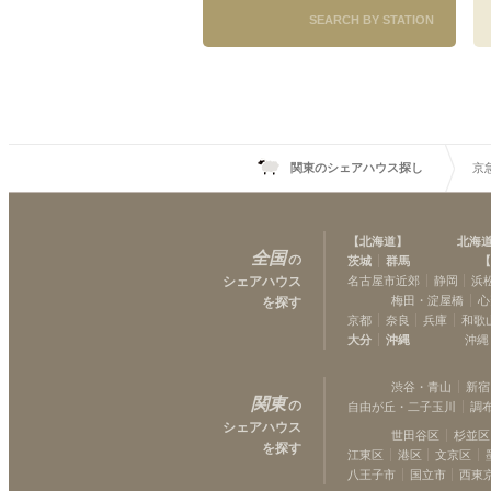
SEARCH BY STATION
京急本線
鮫洲
(
2
)
大森町
(
3
)
六郷土手
(
2
)
花月総持寺
(
7
)
神奈川新町
(
2
)
関東のシェアハウス探し
京
戸部
(
5
)
井土ヶ谷
(
8
)
杉田
(
3
)
【
北海道
】
北海
全国
京急田浦
(
5
)
の
茨城
群馬
【
シェアハウス
名古屋市近郊
静岡
浜
県立大学
(
4
)
梅田・淀屋橋
心
を探す
京都
奈良
兵庫
和歌
大分
沖縄
沖縄
渋谷・青山
新宿
関東
の
自由が丘・二子玉川
調
シェアハウス
世田谷区
杉並区
を探す
江東区
港区
文京区
八王子市
国立市
西東