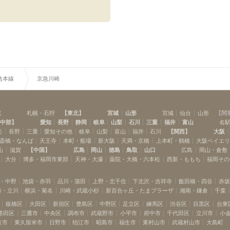
品川
北品川
(
5
)
(
2
)
立会川
大森海岸
(
2
)
(
4
)
梅屋敷
京急蒲田
(
1
)
(
9
)
京急川崎
八丁畷
(
5
)
(
3
)
生麦
京急新子安
(
9
)
(
1
)
京急東神奈川
神奈川
(
7
)
(
1
)
急本線
京急川崎
日ノ出町
黄金町
(
3
)
(
6
)
弘明寺
上大岡
(
8
)
(
9
)
京急富岡
金沢八景
(
1
)
(
2
)
道
札幌・石狩
【
東北
】
宮城
山形
宮城
仙台
山形
【
関
逸見
汐入
(
2
)
(
4
)
中部
】
愛知
長野
静岡
岐阜
山梨
石川
三重
福井
富山
名
松
長野
三重
愛知その他
岐阜
山梨
富山
福井
石川
【
関西
】
大阪
堀ノ内
京急大津
(
1
)
(
1
)
斎橋・なんば
天王寺
本町・船場
新大阪
天満・京橋
上本町・鶴橋
大阪ベイエ
山
滋賀
【
中国
】
広島
岡山
徳島
鳥取
山口
広島
岡山・倉敷
大分
博多・福岡市東部
天神・大濠
薬院・大橋・六本松
西新・ももち
福岡その
・中野
池袋・赤羽
品川・蒲田
上野・北千住
下北沢・吉祥寺
飯田橋・四谷
赤
布・立川
横浜・菊名
川崎・武蔵小杉
新百合ヶ丘・たまプラーザ
湘南・鎌倉
千葉
板橋区
大田区
新宿区
豊島区
中野区
足立区
練馬区
渋谷区
目黒区
台東
墨田区
三鷹市
中央区
調布市
武蔵野市
小平市
府中市
千代田区
立川市
小
京市
東久留米市
日野市
狛江市
昭島市
福生市
東村山市
武蔵村山市
大島町