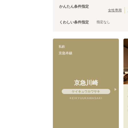
西武有楽町線
茨城
(
27
)
(
3
)
台東区
(
43
)
かんたん条件指定
西武拝島線
(
12
)
荒川区
(
30
)
女性専用
京成本線
(
119
)
文京区
(
25
)
京成千原線
(
5
)
指定なし
くわしい条件指定
調布市
(
14
)
京王競馬場線
(
3
)
千代田区
(
8
)
小田急線
(
152
)
清瀬市
(
4
)
東急目黒線
(
75
)
国立市
(
3
)
私鉄
東急多摩川線
(
31
)
狛江市
(
2
)
京急本線
京急本線
(
200
)
武蔵村山市
(
1
)
京急久里浜線
(
4
)
相鉄新横浜線
(
5
)
伊豆箱根鉄道大雄山線
(
2
)
ニューシャトル
(
3
)
京急川崎
千葉都市モノレール１号線
(
8
)
ケイキュウカワサキ
東京モノレール
(
13
)
KEIKYUUKAWASAKI
芳賀・宇都宮LRT
(
4
)