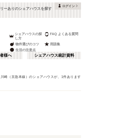
ログイン
リーありのシェアハウスを探す
シェアハウスの探
FAQ よくある質問
し方
物件選びのコツ
用語集
生活の注意点
者様へ
シェアハウス統計資料
急川崎（京急本線）
のシェアハウスが、
1
件あります
品川・蒲田
さ行
(
148
)
な行
赤坂・大手町
(
35
)
ま行
調布・立川
(
88
)
東武アーバンパークライン（東武野田
板橋区
(
91
)
線）
湘南・鎌倉
(
22
)
(
60
)
中野区
(
58
)
西武池袋線
栃木
(
94
)
(
7
)
目黒区
(
45
)