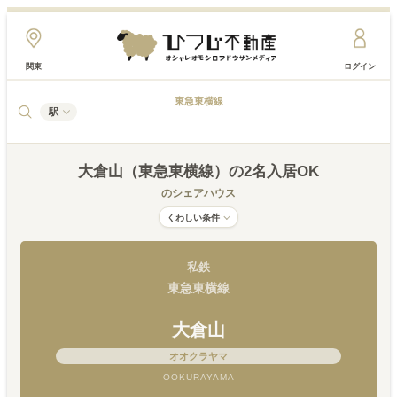
関東
ログイン
東急東横線
駅
大倉山（東急東横線）
の2名入居OK
のシェアハウス
くわしい条件
私鉄
東急東横線
大倉山
オオクラヤマ
OOKURAYAMA