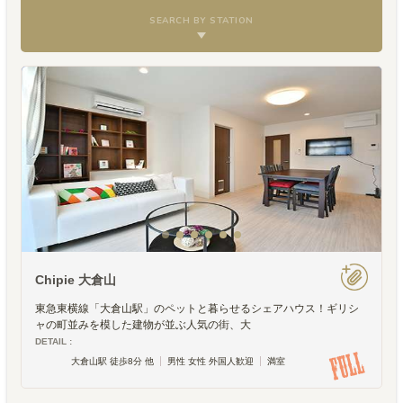
SEARCH BY STATION
Chipie 大倉山
東急東横線「大倉山駅」のペットと暮らせるシェアハウス！ギリシ
ャの町並みを模した建物が並ぶ人気の街、大
DETAIL :
大倉山駅 徒歩8分 他
男性 女性 外国人歓迎
満室