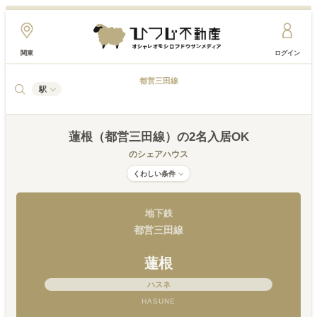
関東
ログイン
都営三田線
駅
蓮根（都営三田線）
の2名入居OK
のシェアハウス
くわしい条件
地下鉄
都営三田線
蓮根
ハスネ
HASUNE