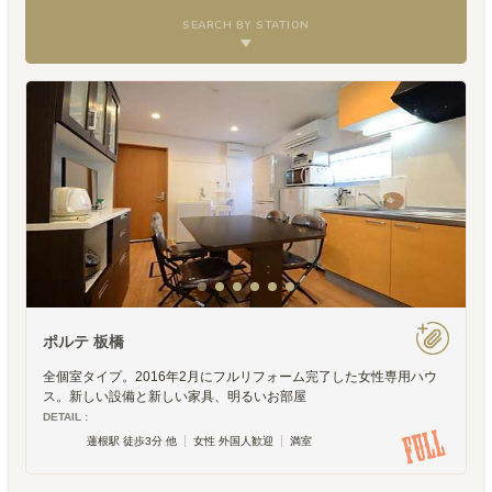
SEARCH BY STATION
ポルテ 板橋
全個室タイプ。2016年2月にフルリフォーム完了した女性専用ハウ
ス。新しい設備と新しい家具、明るいお部屋
DETAIL :
蓮根駅 徒歩3分 他
女性 外国人歓迎
満室