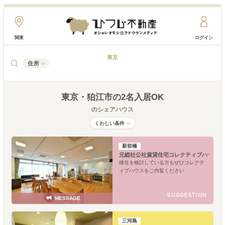
関東
ログイン
東京
住所
東京
・狛江市
の2名入居OK
のシェアハウス
くわしい条件
新前橋
元総社公社賃貸住宅コレクティブハウス
移住を検討している方もぜひコレクテ
ィブハウスをご内覧ください
SUGGESTION
MESSAGE
三河島