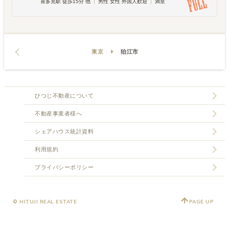
喜多見駅 徒歩15分 他
男性 女性 外国人歓迎
満室
東京
狛江市
ひつじ不動産について
不動産事業者様へ
シェアハウス統計資料
利用規約
プライバシーポリシー
© HITUJI REAL ESTATE
PAGE UP