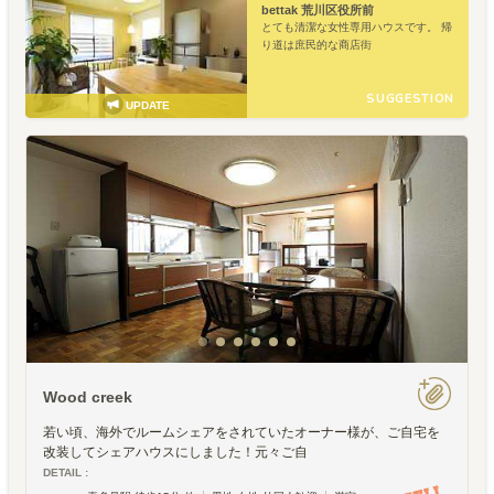
bettak 荒川区役所前
とても清潔な女性専用ハウスです。 帰
り道は庶民的な商店街
SUGGESTION
UPDATE
Wood creek
若い頃、海外でルームシェアをされていたオーナー様が、ご自宅を
改装してシェアハウスにしました！元々ご自
DETAIL :