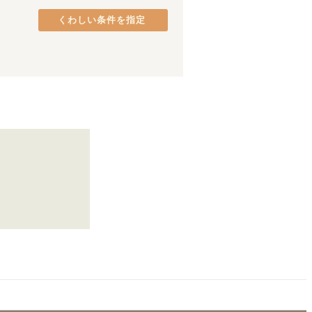
JR青梅線
品川区
(
37
(
)
10
)
くわしい条件を指定
宇都宮線
港区
(
26
)
(
48
)
JR高崎線
中央区
(
18
(
)
46
)
JR成田線
府中市
(
9
)
(
28
)
JR烏山線
町田市
(
5
)
(
1
)
JR上越線
八王子市
(
(
3
2
)
)
上越新幹線
日野市
(
2
)
(
16
)
東村山市
(
1
)
与野
(
2
)
蕨
(
5
)
東十条
(
9
)
西日暮里
(
17
)
御徒町
(
6
)
田町
(
3
)
蒲田
(
17
)