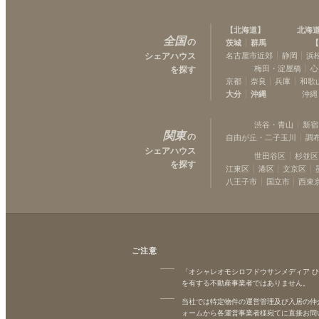
川崎
(
12
)
横浜
(
13
)
【
北海道
】
北海
磯子
全国
(
1
)
の
茨城
群馬
【
シェアハウス
名古屋市近郊
静岡
浜
梅田・淀屋橋
心
を探す
京都
奈良
兵庫
和歌
大分
沖縄
沖縄
渋谷・青山
新宿
関東
の
自由が丘・二子玉川
調
シェアハウス
世田谷区
杉並区
を探す
江東区
港区
文京区
八王子市
国立市
西東
ご注意
「オシャレオモシロフドウサンメディア 
を有する不動産事業者ではありません。
当社では特定物件の運営管理及び入居の仲
ォームから各運営事業者様宛てに直接お問