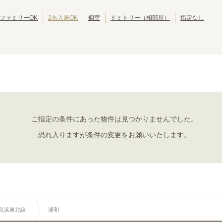
東京その他
(
1
)
JR中央・総武線
江戸川区
JR総武本線
北区
(
42
)
(
304
)
(
39
)
(
54
)
JR八高線(八王子～高麗川)
葛飾区
JR八高線(高麗川～高崎)
江東区
(
30
)
(
5
)
(
30
)
(
1
)
ファミリーOK
2名入居OK
個室
ドミトリー（相部屋）
指定なし
JR埼京線
墨田区
JR川越線
三鷹市
(
24
(
)
125
)
(
19
(
)
4
)
JR内房線
武蔵野市
JR京葉線
小平市
(
(
14
16
)
)
(
10
(
)
22
)
JR京浜東北線
立川市
JR湘南新宿ライン
小金井市
(
7
)
(
258
)
(
6
)
(
144
)
JR日光線
国分寺市
JR両毛線
多摩市
(
(
4
4
)
)
(
4
)
(
2
)
東海道新幹線
西東京市
東北新幹線
東久留米市
(
3
)
(
10
)
(
(
19
2
)
)
秋田新幹線
昭島市
北陸新幹線
福生市
(
1
)
(
19
)
(
1
)
(
16
)
大島町
(
1
)
ご指定の条件にあった物件は見つかりませんでした。
JR京浜東北線
恐れ入りますが条件の変更をお願いいたします。
大宮
さいたま新都心
(
3
)
(
2
)
浦和
南浦和
(
4
)
(
2
)
川口
赤羽
(
3
)
(
19
)
上中里
田端
(
2
)
(
13
)
鶯谷
上野
(
10
)
(
12
)
新橋
浜松町
(
2
)
(
6
)
R京浜東北線
浦和
大井町
大森
(
8
)
(
12
)