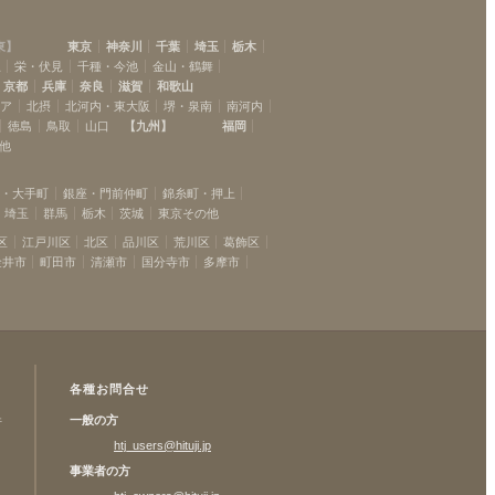
東神奈川
(
7
)
根岸
(
2
)
東
】
東京
神奈川
千葉
埼玉
栃木
大船
(
1
)
駅
栄・伏見
千種・今池
金山・鶴舞
京都
兵庫
奈良
滋賀
和歌山
リア
北摂
北河内・東大阪
堺・泉南
南河内
徳島
鳥取
山口
【
九州
】
福岡
他
坂・大手町
銀座・門前仲町
錦糸町・押上
埼玉
群馬
栃木
茨城
東京その他
区
江戸川区
北区
品川区
荒川区
葛飾区
金井市
町田市
清瀬市
国分寺市
多摩市
各種お問合せ
一般の方
許
htj_users@hituji.jp
事業者の方