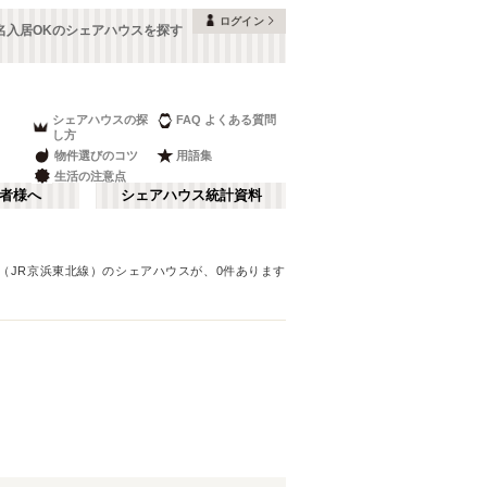
ログイン
名入居OKのシェアハウスを探す
シェアハウスの探
FAQ よくある質問
し方
物件選びのコツ
用語集
生活の注意点
者様へ
シェアハウス統計資料
（JR京浜東北線）
のシェアハウスが、
0
件あります
品川・蒲田
さ行
(
147
)
な行
赤坂・大手町
(
35
)
ま行
調布・立川
(
88
)
JR山手線
板橋区
(
91
(
)
260
)
湘南・鎌倉
(
60
)
JR横浜線
中野区
(
58
(
)
33
)
栃木
(
7
)
JR中央本線(東京～塩尻)
目黒区
(
45
)
(
76
)