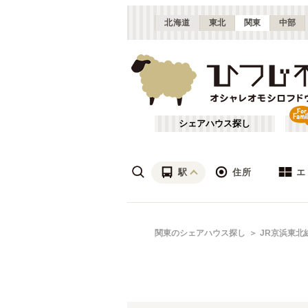
北海道
東北
関東
中部
シェアハウス探し
駅
住所
エ
渋谷・青山
あ行
関東のシェアハウス探し
JR京浜東北
(
115
)
ざ行
上野・北千住
(
158
)
は行
銀座・門前仲町
(
62
)
JR常磐線(取手～いわき)
東京
(
3
)
や行
横浜・菊名
(
190
)
JR南武線
大田区
(
84
(
)
87
)
千葉
(
136
)
JR根岸線
足立区
(
56
(
)
44
)