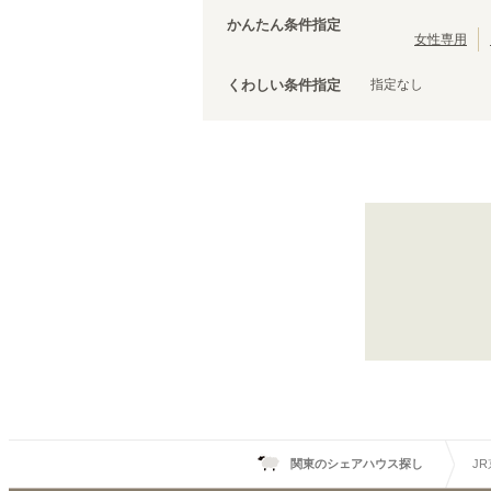
茨城
(
3
)
JR中央線(快速)
台東区
(
43
)
(
210
)
かんたん条件指定
JR五日市線
荒川区
(
30
)
(
1
)
女性専用
JR常磐線(上野～取手)
文京区
(
25
)
(
86
)
指定なし
くわしい条件指定
JR外房線
調布市
(
14
(
)
15
)
JR成田エクスプレス
千代田区
(
8
)
(
83
)
JR信越本線
清瀬市
(
4
)
(
1
)
上野東京ライン
国立市
(
3
)
(
12
)
山形新幹線
狛江市
(
2
)
(
19
)
武蔵村山市
(
1
)
JR京浜東北線
北浦和
(
4
)
西川口
(
4
)
王子
(
8
)
日暮里
(
10
)
秋葉原
(
5
)
関東のシェアハウス探し
J
品川
(
5
)