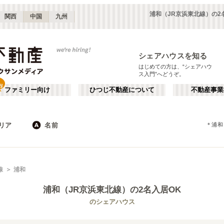
浦和（JR京浜東北線）の2
関西
中国
九州
シェアハウスを知る
はじめての方は、“シェアハウ
ス入門”へどうぞ。
ファミリー向け
ひつじ不動産について
不動産事業
リア
名前
＊
浦和
東京
神奈川
JR
千葉
地下鉄
埼玉
私鉄
栃木
茨城
群馬
新宿・中野
か行
池袋・赤羽
が行
線
浦和
(
187
)
(
290
)
た行
だ行
下北沢・吉祥寺
飯田橋・四谷
(
203
)
(
75
)
浦和（JR京浜東北線）
の2名入居OK
ば行
ぱ行
錦糸町・押上
自由が丘・二子玉川
(
112
)
(
74
)
JR東北本線(黒磯～利府・盛岡)
世田谷区
JR東海道本線(東京～熱海)
杉並区
(
111
)
(
1
)
(
96
)
(
63
)
のシェアハウス
ら行
わ行
川崎・武蔵小杉
新百合ヶ丘・たまプラーザ
(
61
)
(
69
)
JR鶴見線
新宿区
JR武蔵野線
豊島区
(
66
(
)
10
)
(
63
)
(
36
)
埼玉
群馬
(
82
)
(
2
)
JR横須賀線
練馬区
JR相模線
渋谷区
(
53
)
(
86
)
(
53
(
)
12
)