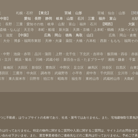
鶴見
新子安
(
9
)
(
1
)
石川町
山手
(
8
)
(
6
)
道
札幌・石狩
【
東北
】
宮城
山形
宮城
仙台
山形
【
関
新杉田
洋光台
(
3
)
(
2
)
中部
】
愛知
長野
静岡
岐阜
山梨
石川
三重
福井
富山
名
松
長野
三重
愛知その他
岐阜
山梨
富山
福井
石川
【
関西
】
大阪
斎橋・なんば
天王寺
本町・船場
新大阪
天満・京橋
上本町・鶴橋
大阪ベイエ
山
滋賀
【
中国
】
広島
岡山
徳島
鳥取
山口
広島
岡山・倉敷
大分
博多・福岡市東部
天神・大濠
薬院・大橋・六本松
西新・ももち
福岡その
・中野
池袋・赤羽
品川・蒲田
上野・北千住
下北沢・吉祥寺
飯田橋・四谷
赤
布・立川
横浜・菊名
川崎・武蔵小杉
新百合ヶ丘・たまプラーザ
湘南・鎌倉
千葉
板橋区
大田区
新宿区
豊島区
中野区
足立区
練馬区
渋谷区
目黒区
台東
墨田区
三鷹市
中央区
調布市
武蔵野市
小平市
府中市
千代田区
立川市
小
京市
東久留米市
日野市
狛江市
昭島市
福生市
東村山市
武蔵村山市
大島町
ひつじ不動産」はウェブサイトの名称であり、社名・屋号ではありません。また、宅地建物取引業免
介は行っておりません。特定の物件に関するご質問や入居に関するご質問は、サイト上のお問合せフ
い合わせ下さいませ。また、運営事業者様のご連絡先などのご案内は行っておりません。予めご了承