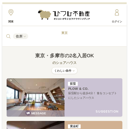
関東
ログイン
東京
住所
東京
・多摩市
の2名入居OK
のシェアハウス
くわしい条件
荻窪
PLOW ＆ CO.
荻窪駅から徒歩4分！ 食をコンセプト
にしたシェアハウス
SUGGESTION
MESSAGE
黄金町