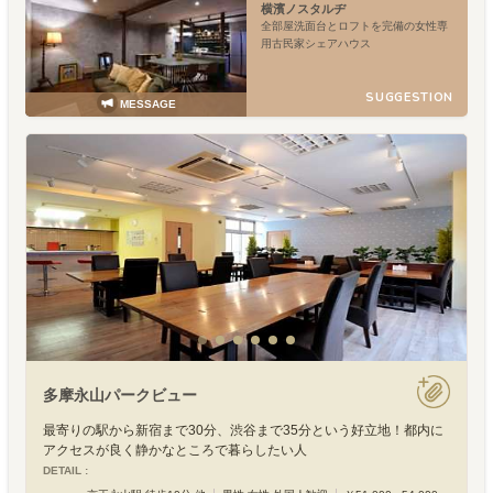
横濱ノスタルヂ
全部屋洗面台とロフトを完備の女性専
用古民家シェアハウス
SUGGESTION
MESSAGE
多摩永山パークビュー
最寄りの駅から新宿まで30分、渋谷まで35分という好立地！都内に
アクセスが良く静かなところで暮らしたい人
DETAIL :