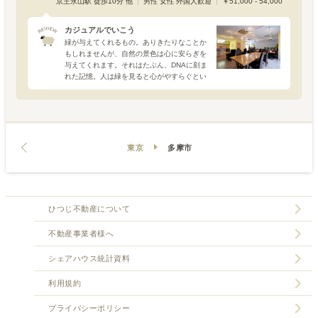
京王永山駅 徒歩10分 他
男性 女性 外国人歓迎
￥51,000 - 54,000
カジュアルでいこう
緑が与えてくれるもの。ありきたりなことか
もしれませんが、自然の景色は心に安らぎを
与えてくれます。それはたぶん、DNAに刻ま
れた記憶。人は緑を見ると心がやすらぐとい
う遺伝子を持っているのだそうです。単にグ
リーンカラーであれば良いということでもな
く、自然界にあるナ
東京
多摩市
ひつじ不動産について
不動産事業者様へ
シェアハウス統計資料
利用規約
プライバシーポリシー