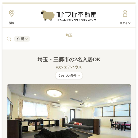
関東
ログイン
埼玉
住所
埼玉
・三郷市
の2名入居OK
のシェアハウス
くわしい条件