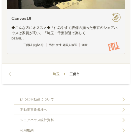
Canvas16
◆こんな方にオススメ◆「住みやすく設備の揃った東京のシェアハ
ウスは家賃が高い」「埼玉・千葉付近で楽しく
DETAIL :
三郷駅 徒歩5分
男性 女性 外国人歓迎
満室
埼玉
三郷市
ひつじ不動産について
不動産事業者様へ
シェアハウス統計資料
利用規約