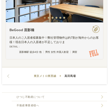
BeGood 面影橋
日本人のご入居者様募集中！弊社管理物件は約7割が海外からのお客
様！現在日本人の入居者が不足しておりま
DETAIL :
面影橋駅 徒歩4分 他
男性 女性 外国人歓迎
満室
東京メトロ東西線
高田馬場
ひつじ不動産について
不動産事業者様へ