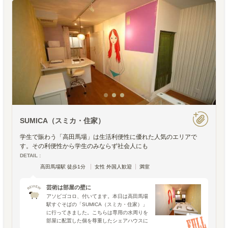
SUMICA（スミカ・住家）
学生で賑わう「高田馬場」は生活利便性に優れた人気のエリアで
す。その利便性から学生のみならず社会人にも
DETAIL :
高田馬場駅 徒歩1分
女性 外国人歓迎
満室
芸術は部屋の壁に
アソビゴコロ、付いてます。本日は高田馬場
駅すぐそばの「SUMICA（スミカ・住家）」
に行ってきました。こちらは専用の水周りを
部屋に配置した個を尊重したシェアハウスに