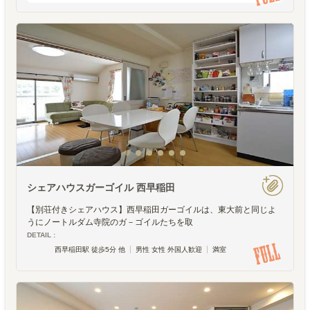
なります。共用するのは玄関部分と芸術魂デ
ス。ささ、ご覧下さいませ。201号室からど
うぞ。チョコレ
シェアハウスガーゴイル 西早稲田
【別荘付きシェアハウス】西早稲田ガーゴイルは、東大前と同じよ
うにノートルダム寺院のガ－ゴイルたちを取
DETAIL :
西早稲田駅 徒歩5分 他
男性 女性 外国人歓迎
満室