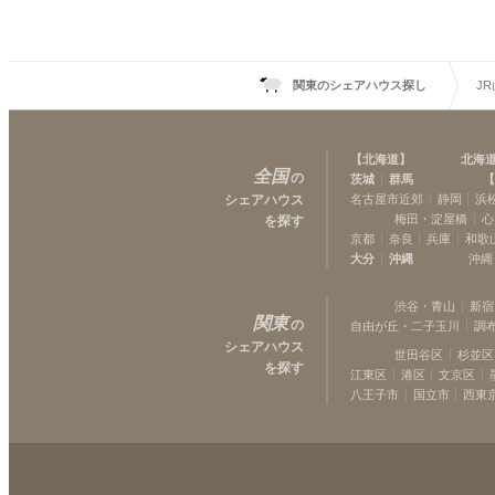
関東のシェアハウス探し
J
【
北海道
】
北海
全国
の
茨城
群馬
【
シェアハウス
名古屋市近郊
静岡
浜
梅田・淀屋橋
心
を探す
京都
奈良
兵庫
和歌
大分
沖縄
沖縄
渋谷・青山
新宿
関東
の
自由が丘・二子玉川
調
シェアハウス
世田谷区
杉並区
を探す
江東区
港区
文京区
八王子市
国立市
西東