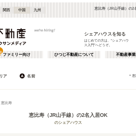
恵比寿（JR山手線）の2
関西
中国
九州
シェアハウスを知る
はじめての方は、“シェアハウ
ス入門”へどうぞ。
ファミリー向け
ひつじ不動産について
不動産事業
リア
名前
＊
恵
東京
神奈川
JR
千葉
地下鉄
埼玉
私鉄
栃木
茨城
群馬
新宿・中野
か行
池袋・赤羽
が行
恵比寿
(
187
)
(
290
)
た行
だ行
下北沢・吉祥寺
飯田橋・四谷
(
203
)
(
75
)
恵比寿（JR山手線）
の2名入居OK
ば行
ぱ行
錦糸町・押上
自由が丘・二子玉川
(
112
)
(
74
)
JR東北本線(黒磯～利府・盛岡)
世田谷区
JR東海道本線(東京～熱海)
杉並区
(
111
)
(
1
)
(
96
)
(
63
)
のシェアハウス
ら行
わ行
川崎・武蔵小杉
新百合ヶ丘・たまプラーザ
(
61
)
(
69
)
JR鶴見線
新宿区
JR武蔵野線
豊島区
(
66
(
)
10
)
(
63
)
(
36
)
埼玉
群馬
(
82
)
(
2
)
JR横須賀線
練馬区
JR相模線
渋谷区
(
53
)
(
86
)
(
53
(
)
12
)