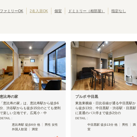
東京その他
(
1
)
JR中央・総武線
江戸川区
JR総武本線
北区
(
42
)
(
304
)
(
39
)
(
54
)
JR八高線(八王子～高麗川)
葛飾区
JR八高線(高麗川～高崎)
江東区
(
30
)
(
5
)
(
30
)
(
1
)
ファミリーOK
2名入居OK
個室
ドミトリー（相部屋）
指定なし
JR埼京線
墨田区
JR川越線
三鷹市
(
24
(
)
125
)
(
19
(
)
4
)
JR内房線
武蔵野市
JR京葉線
小平市
(
(
14
16
)
)
(
10
(
)
22
)
JR京浜東北線
立川市
JR湘南新宿ライン
小金井市
(
7
)
(
258
)
(
6
)
(
144
)
JR日光線
国分寺市
JR両毛線
多摩市
(
(
4
4
)
)
(
4
)
(
2
)
東海道新幹線
西東京市
東北新幹線
東久留米市
(
3
)
(
10
)
(
(
19
2
)
)
秋田新幹線
昭島市
北陸新幹線
福生市
(
1
)
(
19
)
(
1
)
(
16
)
大島町
(
1
)
JR山手線
大崎
五反田
(
6
)
(
4
)
恵比寿の家
プルポ 中目黒
渋谷
原宿
(
13
)
(
8
)
「恵比寿の家」は、恵比寿駅から徒歩6
東急東横線・日比谷線が通る中目黒駅か
新大久保
高田馬場
(
6
)
(
17
)
分、渋谷駅からも徒歩15分のとても便利
ら徒歩13分、中目黒駅・渋谷駅・目黒駅
大塚
巣鴨
(
23
)
(
10
)
で楽しい立地です。広尾小・中
に直通のバス停まで徒歩2分の
DETAIL :
DETAIL :
西日暮里
日暮里
(
17
)
(
10
)
恵比寿駅 徒歩6分 他
男性 女性
中目黒駅 徒歩13分 他
男性
満
御徒町
秋葉原
(
6
)
(
5
)
外国人歓迎
満室
室
田町
品川
(
3
)
(
5
)