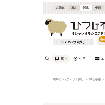
北海道
東北
関東
中部
シェアハウス探し
駅
住所
エ
渋谷・青山
あ行
関東のシェアハウス探し
JR山手線
(
115
)
ざ行
上野・北千住
(
158
)
は行
銀座・門前仲町
(
62
)
JR常磐線(取手～いわき)
東京
(
3
)
や行
横浜・菊名
(
190
)
JR南武線
大田区
(
84
(
)
87
)
千葉
(
136
)
JR根岸線
足立区
(
56
(
)
44
)