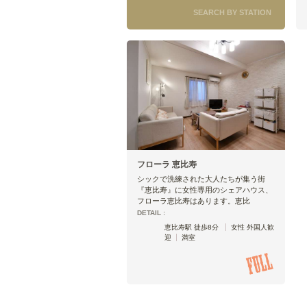
SEARCH BY STATION
フローラ 恵比寿
シックで洗練された大人たちが集う街
『恵比寿』に女性専用のシェアハウス、
フローラ恵比寿はあります。恵比
DETAIL :
恵比寿駅 徒歩8分
女性 外国人歓
迎
満室