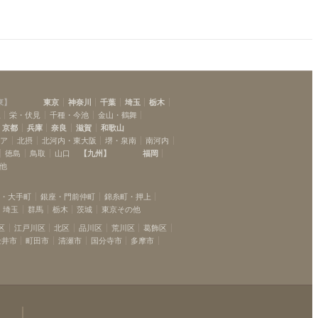
東
】
東京
神奈川
千葉
埼玉
栃木
駅
栄・伏見
千種・今池
金山・鶴舞
京都
兵庫
奈良
滋賀
和歌山
リア
北摂
北河内・東大阪
堺・泉南
南河内
徳島
鳥取
山口
【
九州
】
福岡
他
坂・大手町
銀座・門前仲町
錦糸町・押上
埼玉
群馬
栃木
茨城
東京その他
区
江戸川区
北区
品川区
荒川区
葛飾区
金井市
町田市
清瀬市
国分寺市
多摩市