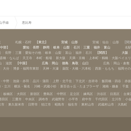
R山手線
恵比寿
道
札幌・石狩
【
東北
】
宮城
山形
宮城
仙台
山形
【
関
中部
】
愛知
長野
静岡
岐阜
山梨
石川
三重
福井
富山
名
松
長野
三重
愛知その他
岐阜
山梨
富山
福井
石川
【
関西
】
大阪
斎橋・なんば
天王寺
本町・船場
新大阪
天満・京橋
上本町・鶴橋
大阪ベイエ
山
滋賀
【
中国
】
広島
岡山
徳島
鳥取
山口
広島
岡山・倉敷
大分
博多・福岡市東部
天神・大濠
薬院・大橋・六本松
西新・ももち
福岡その
・中野
池袋・赤羽
品川・蒲田
上野・北千住
下北沢・吉祥寺
飯田橋・四谷
赤
布・立川
横浜・菊名
川崎・武蔵小杉
新百合ヶ丘・たまプラーザ
湘南・鎌倉
千葉
板橋区
大田区
新宿区
豊島区
中野区
足立区
練馬区
渋谷区
目黒区
台東
墨田区
三鷹市
中央区
調布市
武蔵野市
小平市
府中市
千代田区
立川市
小
京市
東久留米市
日野市
狛江市
昭島市
福生市
東村山市
武蔵村山市
大島町