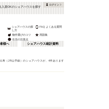
ログイン
名入居OKのシェアハウスを探す
シェアハウスの探
FAQ よくある質問
し方
物件選びのコツ
用語集
生活の注意点
者様へ
シェアハウス統計資料
比寿（JR山手線）
のシェアハウスが、
4
件あります
品川・蒲田
さ行
(
147
)
な行
赤坂・大手町
(
35
)
ま行
調布・立川
(
88
)
JR山手線
板橋区
(
91
(
)
260
)
湘南・鎌倉
(
60
)
JR横浜線
中野区
(
58
(
)
33
)
栃木
(
7
)
JR中央本線(東京～塩尻)
目黒区
(
45
)
(
76
)