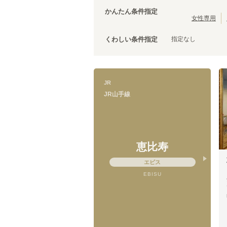
茨城
(
3
)
JR中央線(快速)
台東区
(
43
)
(
210
)
かんたん条件指定
JR五日市線
荒川区
(
30
)
(
1
)
女性専用
JR常磐線(上野～取手)
文京区
(
25
)
(
86
)
指定なし
くわしい条件指定
JR外房線
調布市
(
14
(
)
15
)
JR成田エクスプレス
千代田区
(
8
)
(
83
)
JR信越本線
清瀬市
(
4
)
(
1
)
上野東京ライン
国立市
(
3
)
(
12
)
JR
山形新幹線
狛江市
(
2
)
(
19
)
JR山手線
武蔵村山市
(
1
)
恵比寿
JR山手線
恵比寿
エビス
(
18
)
新宿
(
14
)
EBISU
池袋
(
21
)
田端
(
13
)
上野
(
12
)
浜松町
(
6
)