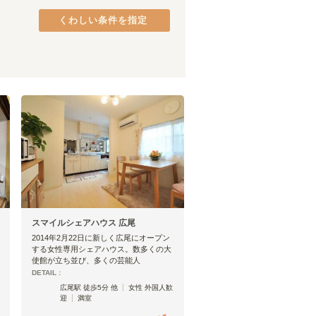
JR青梅線
品川区
(
37
(
)
10
)
くわしい条件を指定
宇都宮線
港区
(
26
)
(
48
)
JR高崎線
中央区
(
18
(
)
46
)
JR成田線
府中市
(
9
)
(
28
)
JR烏山線
町田市
(
5
)
(
1
)
JR上越線
八王子市
(
(
3
2
)
)
上越新幹線
日野市
(
2
)
(
16
)
東村山市
(
1
)
目黒
(
11
)
スマイルシェアハウス 広尾
代々木
(
2
)
2014年2月22日に新しく広尾にオープン
目白
(
10
)
する女性専用シェアハウス。数多くの大
駒込
(
8
)
使館が立ち並び、多くの芸能人
DETAIL :
鶯谷
(
10
)
広尾駅 徒歩5分 他
女性 外国人歓
新橋
(
2
)
迎
満室