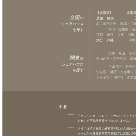
【
北海道
】
北海
全国
の
茨城
群馬
【
シェアハウス
名古屋市近郊
静岡
浜
梅田・淀屋橋
心
を探す
京都
奈良
兵庫
和歌
大分
沖縄
沖縄
渋谷・青山
新宿
関東
の
自由が丘・二子玉川
調
シェアハウス
世田谷区
杉並区
を探す
江東区
港区
文京区
八王子市
国立市
西東
ご注意
「オシャレオモシロフドウサンメディア 
を有する不動産事業者ではありません。
当社では特定物件の運営管理及び入居の仲
ォームから各運営事業者様宛てに直接お問