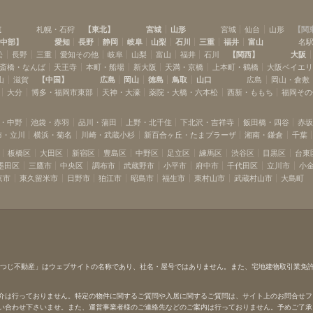
道
札幌・石狩
【
東北
】
宮城
山形
宮城
仙台
山形
【
関
中部
】
愛知
長野
静岡
岐阜
山梨
石川
三重
福井
富山
名
松
長野
三重
愛知その他
岐阜
山梨
富山
福井
石川
【
関西
】
大阪
斎橋・なんば
天王寺
本町・船場
新大阪
天満・京橋
上本町・鶴橋
大阪ベイエ
山
滋賀
【
中国
】
広島
岡山
徳島
鳥取
山口
広島
岡山・倉敷
大分
博多・福岡市東部
天神・大濠
薬院・大橋・六本松
西新・ももち
福岡その
・中野
池袋・赤羽
品川・蒲田
上野・北千住
下北沢・吉祥寺
飯田橋・四谷
赤
布・立川
横浜・菊名
川崎・武蔵小杉
新百合ヶ丘・たまプラーザ
湘南・鎌倉
千葉
板橋区
大田区
新宿区
豊島区
中野区
足立区
練馬区
渋谷区
目黒区
台東
墨田区
三鷹市
中央区
調布市
武蔵野市
小平市
府中市
千代田区
立川市
小
京市
東久留米市
日野市
狛江市
昭島市
福生市
東村山市
武蔵村山市
大島町
ひつじ不動産」はウェブサイトの名称であり、社名・屋号ではありません。また、宅地建物取引業免
介は行っておりません。特定の物件に関するご質問や入居に関するご質問は、サイト上のお問合せフ
い合わせ下さいませ。また、運営事業者様のご連絡先などのご案内は行っておりません。予めご了承