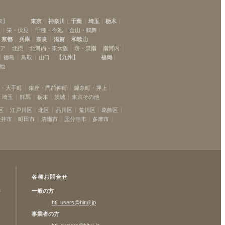
東
】
東京
神奈川
千葉
埼玉
栃木
駅
栄・伏見
千種・今池
金山・鶴舞
京都
兵庫
奈良
滋賀
和歌山
リア
北摂
北河内・東大阪
堺・泉南
南河内
徳島
鳥取
山口
【
九州
】
福岡
他
坂・大手町
銀座・門前仲町
錦糸町・押上
埼玉
群馬
栃木
茨城
東京その他
区
江戸川区
北区
品川区
荒川区
葛飾区
金井市
町田市
清瀬市
国分寺市
多摩市
各種お問合せ
一般の方
許
htj_users@hituji.jp
事業者の方