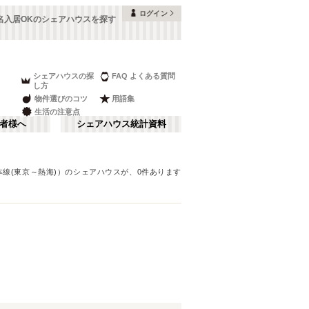
ログイン
2名入居OKのシェアハウスを探す
シェアハウスの探
FAQ よくある質問
し方
物件選びのコツ
用語集
生活の注意点
者様へ
シェアハウス統計資料
本線(東京～熱海)）
のシェアハウスが、
0
件あります
品川・蒲田
さ行
(
148
)
な行
赤坂・大手町
(
35
)
ま行
調布・立川
(
88
)
JR山手線
板橋区
(
91
(
)
261
)
湘南・鎌倉
(
60
)
JR横浜線
中野区
(
58
(
)
33
)
栃木
(
7
)
JR中央本線(東京～塩尻)
目黒区
(
45
)
(
76
)