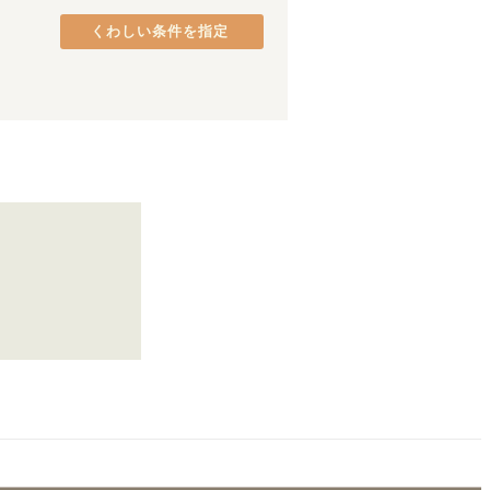
JR青梅線
品川区
(
38
(
)
10
)
くわしい条件を指定
宇都宮線
港区
(
26
)
(
48
)
JR高崎線
中央区
(
18
(
)
46
)
JR成田線
府中市
(
9
)
(
28
)
JR烏山線
町田市
(
5
)
(
1
)
JR上越線
八王子市
(
(
3
2
)
)
上越新幹線
日野市
(
2
)
(
16
)
東村山市
(
1
)
川崎
(
12
)
藤沢
(
5
)
鴨宮
(
1
)