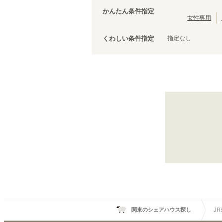
茨城
(
3
)
JR中央線(快速)
台東区
(
43
)
(
210
)
かんたん条件指定
JR五日市線
荒川区
(
30
)
(
1
)
女性専用
JR常磐線(上野～取手)
文京区
(
25
)
(
86
)
指定なし
くわしい条件指定
JR外房線
調布市
(
14
(
)
15
)
JR成田エクスプレス
千代田区
(
8
)
(
83
)
JR信越本線
清瀬市
(
4
)
(
1
)
上野東京ライン
国立市
(
3
)
(
12
)
山形新幹線
狛江市
(
2
)
(
19
)
武蔵村山市
(
1
)
JR東海道本線(東京～熱海)
横浜
(
13
)
辻堂
(
7
)
小田原
(
2
)
関東のシェアハウス探し
J