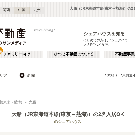
大船（JR東海道本線(東京～熱海)）の
関西
中国
九州
シェアハウスを知る
はじめての方は、“シェアハウ
ス入門”へどうぞ。
ファミリー向け
ひつじ不動産について
不動産事業
リア
名前
＊
大船（JR東海道
東京
神奈川
JR
千葉
地下鉄
埼玉
私鉄
栃木
茨城
群馬
新宿・中野
か行
池袋・赤羽
が行
線(東京～熱海)
大船
(
187
)
(
290
)
た行
だ行
下北沢・吉祥寺
飯田橋・四谷
(
203
)
(
75
)
大船（JR東海道本線(東京～熱海)）
の2名入居OK
ば行
ぱ行
錦糸町・押上
自由が丘・二子玉川
(
112
)
(
74
)
JR東北本線(黒磯～利府・盛岡)
世田谷区
JR東海道本線(東京～熱海)
杉並区
(
111
)
(
1
)
(
96
)
(
63
)
のシェアハウス
ら行
わ行
川崎・武蔵小杉
新百合ヶ丘・たまプラーザ
(
61
)
(
69
)
JR鶴見線
新宿区
JR武蔵野線
豊島区
(
66
(
)
10
)
(
63
)
(
36
)
埼玉
群馬
(
82
)
(
2
)
JR横須賀線
練馬区
JR相模線
渋谷区
(
53
)
(
86
)
(
53
(
)
12
)