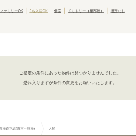
東京その他
(
1
)
JR中央・総武線
江戸川区
JR総武本線
北区
(
42
)
(
304
)
(
39
)
(
54
)
JR八高線(八王子～高麗川)
葛飾区
JR八高線(高麗川～高崎)
江東区
(
30
)
(
5
)
(
30
)
(
1
)
ファミリーOK
2名入居OK
個室
ドミトリー（相部屋）
指定なし
JR埼京線
墨田区
JR川越線
三鷹市
(
24
(
)
126
)
(
19
(
)
4
)
JR内房線
武蔵野市
JR京葉線
小平市
(
(
14
16
)
)
(
10
(
)
22
)
JR京浜東北線
立川市
JR湘南新宿ライン
小金井市
(
7
)
(
258
)
(
6
)
(
145
)
JR日光線
国分寺市
JR両毛線
多摩市
(
(
4
4
)
)
(
4
)
(
2
)
東海道新幹線
西東京市
東北新幹線
東久留米市
(
3
)
(
10
)
(
(
19
2
)
)
秋田新幹線
昭島市
北陸新幹線
福生市
(
1
)
(
19
)
(
1
)
(
16
)
大島町
(
1
)
ご指定の条件にあった物件は見つかりませんでした。
JR東海道本線(東京～熱海)
恐れ入りますが条件の変更をお願いいたします。
新橋
品川
(
2
)
(
5
)
戸塚
大船
(
1
)
(
1
)
茅ケ崎
平塚
(
12
)
(
2
)
R東海道本線(東京～熱海)
大船