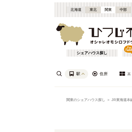
北海道
東北
関東
中部
シェアハウス探し
駅
住所
エ
渋谷・青山
あ行
関東のシェアハウス探し
JR東海道本
(
115
)
ざ行
上野・北千住
(
158
)
は行
銀座・門前仲町
(
62
)
JR常磐線(取手～いわき)
東京
(
3
)
や行
横浜・菊名
(
190
)
JR南武線
大田区
(
84
(
)
87
)
千葉
(
136
)
JR根岸線
足立区
(
56
(
)
44
)