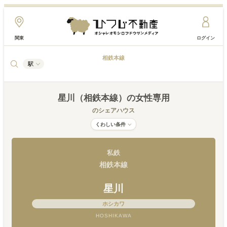
関東
ログイン
相鉄本線
駅
星川（相鉄本線）
の女性専用
のシェアハウス
くわしい条件
私鉄
相鉄本線
星川
ホシカワ
HOSHIKAWA