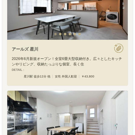
アールズ 星川
2026年6月新規オープン！全室6畳大型収納付き。広々としたキッチ
ンやリビング、収納たっぷりな個室、長く住
DETAIL :
星川駅 徒歩12分 他
女性 外国人歓迎
￥43,800