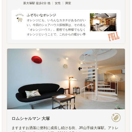
新大塚駅 徒歩2分 他
女性
満室
ふぞろいなオレンジ
オレンジにも、いろんなカタチがあるのがい
い。今回のシェアハウス探検隊は、その名も
「オレンジハウス」。蜜柑でも檸檬でもなく
オレンジということで、これからの暖かい季
節に向けて元気が沸きそうな名前です。手が
けられたのは、以前にも大正ロマンをテーマ
にした「roman亭
ロムシャルマン 大塚
ますますお洒落に便利に成長し続ける街、JR山手線大塚駅。アトレ