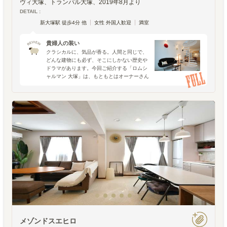
ヴィ大塚、トランパル大塚、2019年8月より
DETAIL :
新大塚駅 徒歩4分 他
女性 外国人歓迎
満室
貴婦人の装い
クラシカルに、気品が香る。人間と同じで、
どんな建物にも必ず、そこにしかない歴史や
ドラマがあります。今回ご紹介する「ロムシ
ャルマン 大塚」は、もともとはオーナーさん
の住む2世帯住宅として建設が始まったとい
う新築物件。しかし紆余曲折を経て、将来的
な活用方法として視
メゾンドスエヒロ