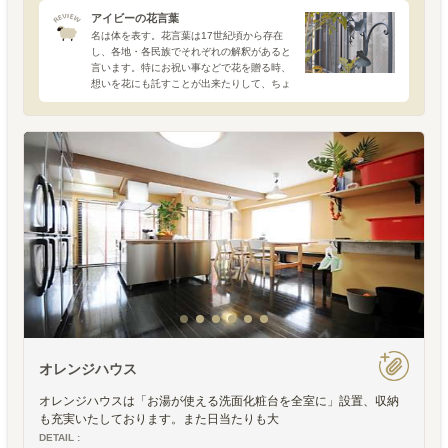
アイビーの花言葉
名は体を表す。花言葉は17世紀頃から存在
し、各地・各民族でそれぞれの解釈があると
言います。特にお祝い事などで花を贈る時、
想いを花にも託すことが出来たりして、ちょ
っとロマンチック。実は、名前はシェアハウ
スにおいても重要な要素の一つです。今回の
「アイ・ビー・ハウス
オレンジハウス
オレンジハウスは「お湯が使える洗面化粧台を全室に」設置、収納
も充実いたしております。また日当たりも大
DETAIL :