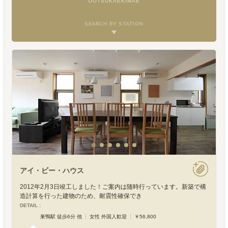
OOTSUKAEKIMAE
SEARCH BY STATION
アイ・ビー・ハウス
2012年2月3日竣工しました！ご案内は随時行っています。新築で構
造計算を行った建物のため、耐震性確保でき
DETAIL :
巣鴨駅 徒歩6分 他
女性 外国人歓迎
￥56,800