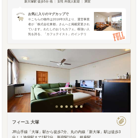
新大塚駅 徒歩5分 他
女性 外国人歓迎
満室
お気に入りのマグカップで
※こちらの物件は2018年3月より、運営事業
者が「株式会社東都」さんへと掲載変更され
ています。わたしのおうちカフェ。根強い人
気を誇る、「カフェテイスト」のインテリ
ア。あまりに目にする頻度が増えて、もはや
インテリアのジャンルのようになってきまし
た。ただ、この一言
フィーユ 大塚
JR山手線「大塚」駅から徒歩7分、丸の内線「新大塚」駅は徒歩3
分！！池袋駅まで1駅2分、新宿駅10分、銀座駅