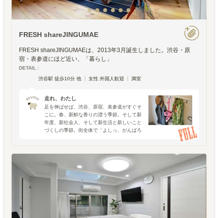
FRESH shareJINGUMAE
FRESH shareJINGUMAEは、2013年3月誕生しました。渋谷・原
宿・表参道にほど近い、「暮らし」
DETAIL :
渋谷駅 徒歩10分 他
女性 外国人歓迎
満室
走れ、わたし
足を伸ばせば、渋谷、原宿、表参道がすぐそ
こに。春、新鮮な香りの漂う季節。そして新
年度、新社会人、そして新生活と新しいこと
づくしの季節。街全体で「よしっ、がんばろ
っ！」と初々しいフレッシュなパワーを肌で
感じます。新しい節目の時期は、なにか新し
い習慣をはじめるタイ