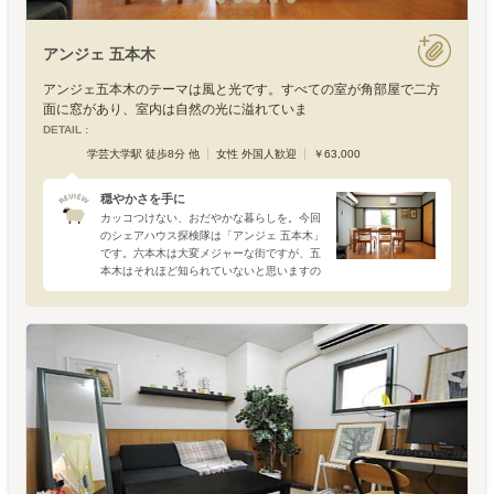
アンジェ 五本木
アンジェ五本木のテーマは風と光です。すべての室が角部屋で二方
面に窓があり、室内は自然の光に溢れていま
DETAIL :
学芸大学駅 徒歩8分 他
女性 外国人歓迎
￥63,000
穏やかさを手に
カッコつけない、おだやかな暮らしを。今回
のシェアハウス探検隊は「アンジェ 五本木」
です。六本木は大変メジャーな街ですが、五
本木はそれほど知られていないと思いますの
で、まずはザックリと場所からお知らせしま
す。最寄駅が祐天寺or学芸大学となる東急東
横線沿いの目黒区