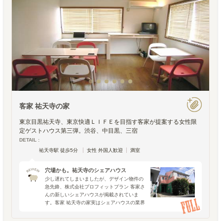
客家 祐天寺の家
東京目黒祐天寺、東京快適ＬＩＦＥを目指す客家が提案する女性限
定ゲストハウス第三弾。渋谷、中目黒、三宿
DETAIL :
祐天寺駅 徒歩5分
女性 外国人歓迎
満室
穴場かも。祐天寺のシェアハウス
少し遅れてしまいましたが、デザイン物件の
急先鋒、株式会社プロフィットプラン 客家さ
んの新しいシェアハウスが掲載されていま
す。客家 祐天寺の家実はシェアハウスの業界
内でも隠れファンの多い客家さんの物件です
が（僕らも毎回楽しみにしています）、今回