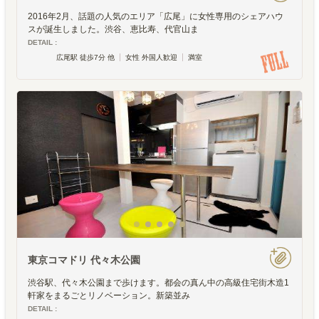
2016年2月、話題の人気のエリア「広尾」に女性専用のシェアハウ
スが誕生しました。渋谷、恵比寿、代官山ま
DETAIL :
広尾駅 徒歩7分 他
女性 外国人歓迎
満室
東京コマドリ 代々木公園
渋谷駅、代々木公園まで歩けます。都会の真ん中の高級住宅街木造1
軒家をまるごとリノベーション。新築並み
DETAIL :