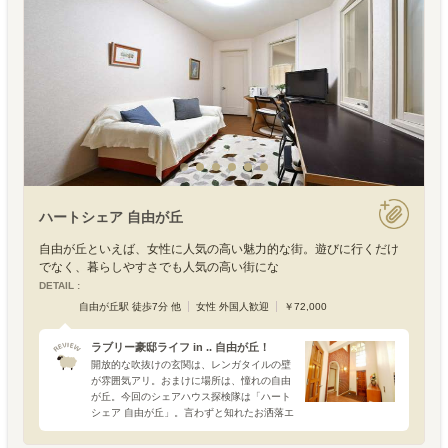
ハートシェア 自由が丘
自由が丘といえば、女性に人気の高い魅力的な街。遊びに行くだけ
でなく、暮らしやすさでも人気の高い街にな
DETAIL :
自由が丘駅 徒歩7分 他
女性 外国人歓迎
￥72,000
ラブリー豪邸ライフ in .. 自由が丘！
開放的な吹抜けの玄関は、レンガタイルの壁
が雰囲気アリ。おまけに場所は、憧れの自由
が丘。今回のシェアハウス探検隊は「ハート
シェア 自由が丘」。言わずと知れたお洒落エ
リアの代名詞、自由が丘。その駅から歩いて
5分の高級住宅地に、今月（2009.6）OPEN