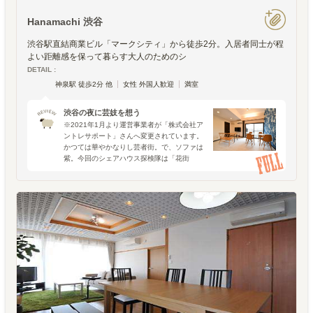
Hanamachi 渋谷
渋谷駅直結商業ビル「マークシティ」から徒歩2分。入居者同士が程
よい距離感を保って暮らす大人のためのシ
DETAIL :
神泉駅 徒歩2分 他
女性 外国人歓迎
満室
渋谷の夜に芸妓を想う
※2021年1月より運営事業者が「株式会社ア
ントレサポート」さんへ変更されています。
かつては華やかなりし芸者街。で、ソファは
紫。今回のシェアハウス探検隊は「花街
shibuya」。※現在はシェアハウス名が
「Hanamachi渋谷」に変更されています。
2020年