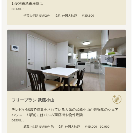
1.便利東急東横線は
DETAIL :
学芸大学駅 徒歩2分
女性 外国人歓迎
￥35,800
フリープラン 武蔵小山
テレビや雑誌で特集をされている人気の武蔵小山が最寄駅のシェア
ハウス！！駅前にはパルム商店街や物件近隣
DETAIL :
武蔵小山駅 徒歩8分 他
女性 外国人歓迎
￥45,000 - 50,000