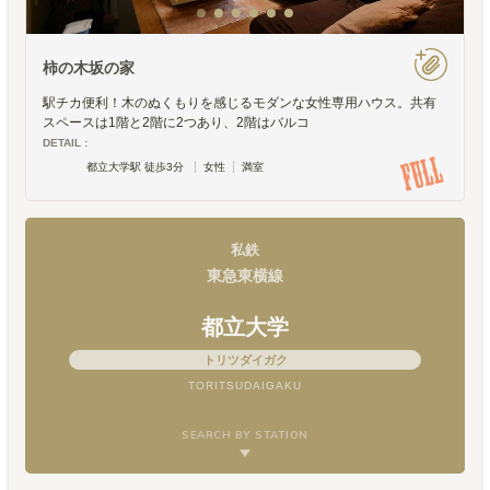
柿の木坂の家
駅チカ便利！木のぬくもりを感じるモダンな女性専用ハウス。共有
スペースは1階と2階に2つあり、2階はバルコ
DETAIL :
都立大学駅 徒歩3分
女性
満室
私鉄
東急東横線
都立大学
トリツダイガク
TORITSUDAIGAKU
SEARCH BY STATION