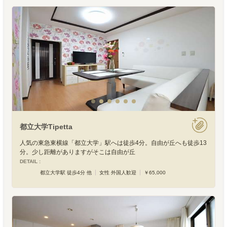
した女性専
都立大学Tipetta
人気の東急東横線「都立大学」駅へは徒歩4分。自由が丘へも徒歩13
分。少し距離がありますがそこは自由が丘
DETAIL :
都立大学駅 徒歩4分 他
女性 外国人歓迎
￥65,000