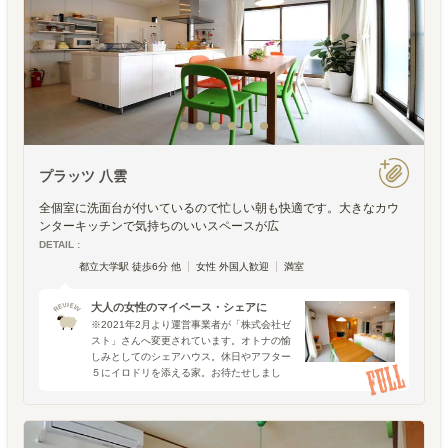
プラッツ 八雲
全個室に洗面台が付いているので忙しい朝も快適です。大きなカウ
ンターキッチンで気持ちのいいスペースが広
DETAIL :
都立大学駅 徒歩6分 他
女性 外国人歓迎
満室
大人の女性のマイペース・シェアに
※2021年2月より運営事業者が「株式会社ゼ
スト」さんへ変更されています。オトナの愉
しみとしてのシェアハウス。休日やアフター
５にイロドリを添える家。お待たせしまし
た。先日ブログでOPEN予告を紹介した「プ
ラッツ 八雲」に行って来ました。予想通り探
検し甲斐のある