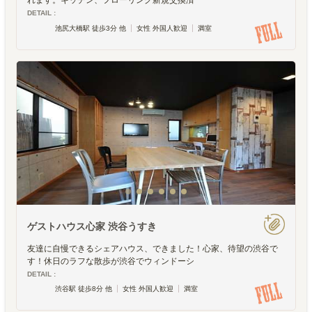
れます。キッチン、フローリング新規交換済
DETAIL :
池尻大橋駅 徒歩3分 他
女性 外国人歓迎
満室
ゲストハウス心家 渋谷うすき
友達に自慢できるシェアハウス、できました！心家、待望の渋谷で
す！休日のラフな散歩が渋谷でウィンドーシ
DETAIL :
渋谷駅 徒歩8分 他
女性 外国人歓迎
満室