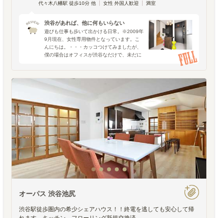
代々木八幡駅 徒歩10分 他
女性 外国人歓迎
満室
渋谷があれば、他に何もいらない
遊びも仕事も歩いて出かける日常。※2009年
9月現在、女性専用物件となっています。こ
んにちは。・・・カッコつけてみましたが、
僕の場合はオフィスが渋谷なだけで、未だに
渋谷で遊んだことは数えるほどしかありませ
ん、はい。さて、今回のシェアハウス探検隊
は「TokyoB
オーパス 渋谷池尻
渋谷駅徒歩圏内の希少シェアハウス！！終電を逃しても安心して帰