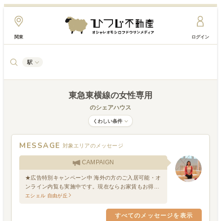
関東
ログイン
駅
東急東横線
の女性専用
のシェアハウス
くわしい条件
MESSAGE
対象エリアのメッセージ
CAMPAIGN
★広告特別キャンペーン中 海外の方のご入居可能・オ
ンライン内覧も実施中です。現在ならお家賃もお得！
フリーレント2週間付事務手数料半額です。
エシェル 自由が丘
すべてのメッセージを表示