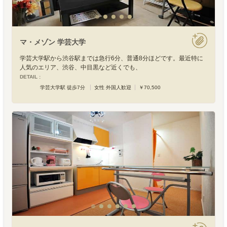
マ・メゾン 学芸大学
学芸大学駅から渋谷駅までは急行6分、普通8分ほどです。最近特に
人気のエリア、渋谷、中目黒など近くでも、
DETAIL :
学芸大学駅 徒歩7分
女性 外国人歓迎
￥70,500