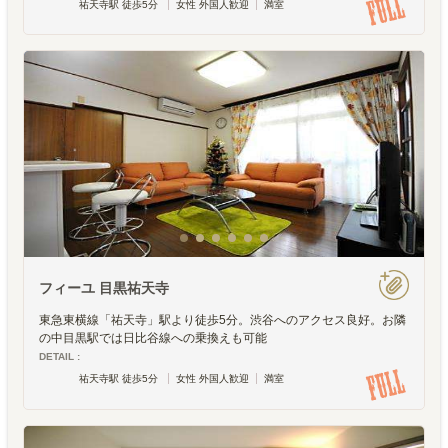
祐天寺駅 徒歩5分
女性 外国人歓迎
満室
フィーユ 目黒祐天寺
東急東横線「祐天寺」駅より徒歩5分。渋谷へのアクセス良好。お隣
の中目黒駅では日比谷線への乗換えも可能
DETAIL :
祐天寺駅 徒歩5分
女性 外国人歓迎
満室