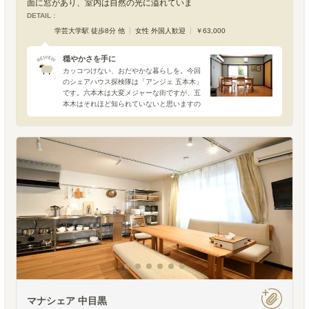
面に窓があり、室内は自然の光に溢れていま
DETAIL :
学芸大学駅 徒歩8分 他
女性 外国人歓迎
￥63,000
穏やかさを手に
カッコつけない、おだやかな暮らしを。今回
のシェアハウス探検隊は「アンジェ 五本木」
です。六本木は大変メジャーな街ですが、五
本木はそれほど知られていないと思いますの
で、まずはザックリと場所からお知らせしま
す。最寄駅が祐天寺or学芸大学となる東急東
横線沿いの目黒区
マナシェア 中目黒