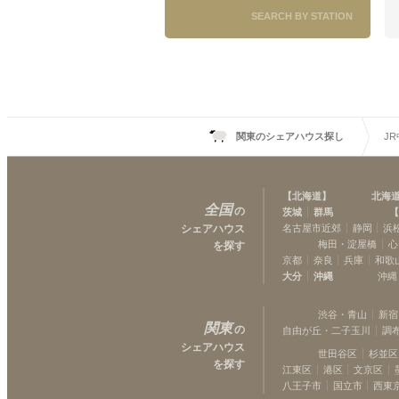
本八幡
(
6
)
SEARCH BY STATION
津田沼
(
4
)
西千葉
(
1
)
関東のシェアハウス探し
J
【
北海道
】
北海
全国
の
茨城
群馬
【
シェアハウス
名古屋市近郊
静岡
浜
梅田・淀屋橋
心
を探す
京都
奈良
兵庫
和歌
大分
沖縄
沖縄
渋谷・青山
新宿
関東
の
自由が丘・二子玉川
調
シェアハウス
世田谷区
杉並区
を探す
江東区
港区
文京区
八王子市
国立市
西東