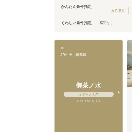
茨城
(
3
)
JR中央線(快速)
台東区
(
43
)
(
210
)
かんたん条件指定
JR五日市線
荒川区
(
30
)
(
1
)
女性専用
JR常磐線(上野～取手)
文京区
(
25
)
(
86
)
指定なし
くわしい条件指定
JR外房線
調布市
(
14
(
)
15
)
JR成田エクスプレス
千代田区
(
8
)
(
83
)
JR信越本線
清瀬市
(
4
)
(
1
)
上野東京ライン
国立市
(
3
)
(
12
)
JR
山形新幹線
狛江市
(
2
)
(
19
)
JR中央・総武線
武蔵村山市
(
1
)
御茶ノ水
JR中央・総武線
荻窪
オチャノミズ
(
17
)
東中野
(
8
)
OCHANOMIZU
千駄ケ谷
(
2
)
飯田橋
(
6
)
浅草橋
(
5
)
平井
(
5
)