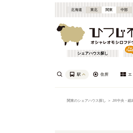
北海道
東北
関東
中部
シェアハウス探し
駅
住所
エ
渋谷・青山
あ行
関東のシェアハウス探し
JR中央・総
(
115
)
ざ行
上野・北千住
(
158
)
は行
銀座・門前仲町
(
62
)
JR常磐線(取手～いわき)
東京
(
3
)
や行
横浜・菊名
(
190
)
JR南武線
大田区
(
84
(
)
87
)
千葉
(
136
)
JR根岸線
足立区
(
56
(
)
44
)