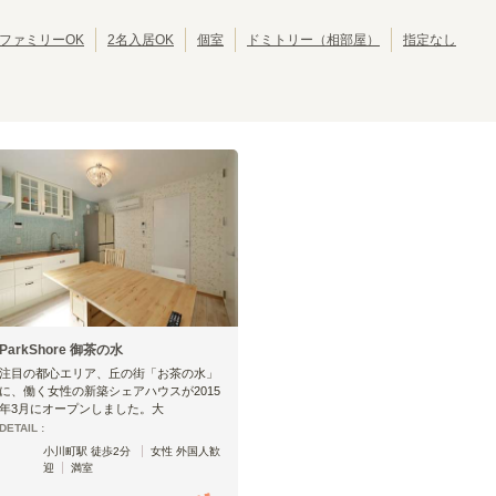
東京その他
(
1
)
JR中央・総武線
江戸川区
JR総武本線
北区
(
42
)
(
304
)
(
39
)
(
54
)
JR八高線(八王子～高麗川)
葛飾区
JR八高線(高麗川～高崎)
江東区
(
30
)
(
5
)
(
30
)
(
1
)
ファミリーOK
2名入居OK
個室
ドミトリー（相部屋）
指定なし
JR埼京線
墨田区
JR川越線
三鷹市
(
24
(
)
125
)
(
19
(
)
4
)
JR内房線
武蔵野市
JR京葉線
小平市
(
(
14
16
)
)
(
10
(
)
22
)
JR京浜東北線
立川市
JR湘南新宿ライン
小金井市
(
7
)
(
258
)
(
6
)
(
144
)
JR日光線
国分寺市
JR両毛線
多摩市
(
(
4
4
)
)
(
4
)
(
2
)
東海道新幹線
西東京市
東北新幹線
東久留米市
(
3
)
(
10
)
(
(
19
2
)
)
秋田新幹線
昭島市
北陸新幹線
福生市
(
1
)
(
19
)
(
1
)
(
16
)
大島町
(
1
)
JR中央・総武線
三鷹
吉祥寺
(
8
)
(
32
)
ParkShore 御茶の水
阿佐ケ谷
高円寺
(
18
)
(
31
)
注目の都心エリア、丘の街「お茶の水」
大久保
新宿
(
5
)
(
14
)
に、働く女性の新築シェアハウスが2015
信濃町
四ツ谷
(
1
)
(
5
)
年3月にオープンしました。大
DETAIL :
水道橋
御茶ノ水
(
2
)
(
2
)
小川町駅 徒歩2分
女性 外国人歓
両国
錦糸町
(
5
)
(
11
)
迎
満室
新小岩
小岩
(
10
)
(
13
)