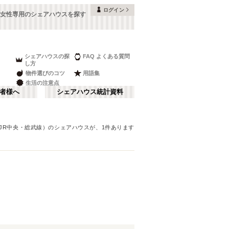
ログイン
の女性専用のシェアハウスを探す
シェアハウスの探
FAQ よくある質問
し方
物件選びのコツ
用語集
生活の注意点
者様へ
シェアハウス統計資料
JR中央・総武線）
のシェアハウスが、
1
件あります
品川・蒲田
さ行
(
147
)
な行
赤坂・大手町
(
35
)
ま行
調布・立川
(
88
)
JR山手線
板橋区
(
91
(
)
260
)
湘南・鎌倉
(
60
)
JR横浜線
中野区
(
58
(
)
33
)
栃木
(
7
)
JR中央本線(東京～塩尻)
目黒区
(
45
)
(
76
)