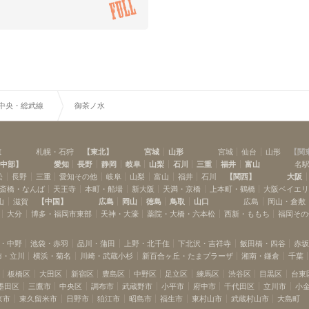
下総中山
西船橋
(
4
)
(
6
)
幕張本郷
幕張
(
2
)
(
1
)
千葉
(
8
)
R中央・総武線
御茶ノ水
道
札幌・石狩
【
東北
】
宮城
山形
宮城
仙台
山形
【
関
中部
】
愛知
長野
静岡
岐阜
山梨
石川
三重
福井
富山
名
松
長野
三重
愛知その他
岐阜
山梨
富山
福井
石川
【
関西
】
大阪
斎橋・なんば
天王寺
本町・船場
新大阪
天満・京橋
上本町・鶴橋
大阪ベイエ
山
滋賀
【
中国
】
広島
岡山
徳島
鳥取
山口
広島
岡山・倉敷
大分
博多・福岡市東部
天神・大濠
薬院・大橋・六本松
西新・ももち
福岡その
・中野
池袋・赤羽
品川・蒲田
上野・北千住
下北沢・吉祥寺
飯田橋・四谷
赤
布・立川
横浜・菊名
川崎・武蔵小杉
新百合ヶ丘・たまプラーザ
湘南・鎌倉
千葉
板橋区
大田区
新宿区
豊島区
中野区
足立区
練馬区
渋谷区
目黒区
台東
墨田区
三鷹市
中央区
調布市
武蔵野市
小平市
府中市
千代田区
立川市
小
京市
東久留米市
日野市
狛江市
昭島市
福生市
東村山市
武蔵村山市
大島町