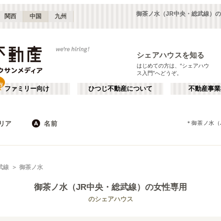
御茶ノ水（JR中央・総武線）
関西
中国
九州
シェアハウスを知る
はじめての方は、“シェアハウ
ス入門”へどうぞ。
ファミリー向け
ひつじ不動産について
不動産事業
リア
名前
＊
御茶ノ水（
東京
神奈川
JR
千葉
地下鉄
埼玉
私鉄
栃木
茨城
群馬
新宿・中野
か行
池袋・赤羽
が行
武線
御茶ノ水
(
187
)
(
290
)
た行
だ行
下北沢・吉祥寺
飯田橋・四谷
(
203
)
(
75
)
御茶ノ水（JR中央・総武線）
の女性専用
ば行
ぱ行
錦糸町・押上
自由が丘・二子玉川
(
112
)
(
74
)
JR東北本線(黒磯～利府・盛岡)
世田谷区
JR東海道本線(東京～熱海)
杉並区
(
111
)
(
1
)
(
96
)
(
63
)
のシェアハウス
ら行
わ行
川崎・武蔵小杉
新百合ヶ丘・たまプラーザ
(
61
)
(
69
)
JR鶴見線
新宿区
JR武蔵野線
豊島区
(
66
(
)
10
)
(
63
)
(
36
)
埼玉
群馬
(
82
)
(
2
)
JR横須賀線
練馬区
JR相模線
渋谷区
(
53
)
(
86
)
(
53
(
)
12
)