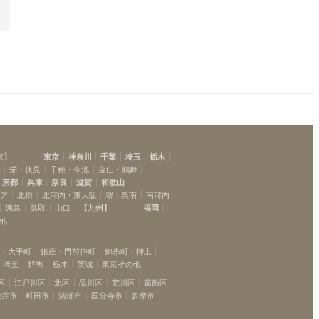
三軒茶屋
(
13
)
二子玉川
(
11
)
梶が谷
(
1
)
たまプラーザ
(
5
)
藤が丘
(
4
)
すずかけ台
(
1
)
東
】
東京
神奈川
千葉
埼玉
栃木
駅
栄・伏見
千種・今池
金山・鶴舞
京都
兵庫
奈良
滋賀
和歌山
リア
北摂
北河内・東大阪
堺・泉南
南河内
徳島
鳥取
山口
【
九州
】
福岡
他
坂・大手町
銀座・門前仲町
錦糸町・押上
埼玉
群馬
栃木
茨城
東京その他
区
江戸川区
北区
品川区
荒川区
葛飾区
金井市
町田市
清瀬市
国分寺市
多摩市