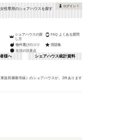
ログイン
女性専用のシェアハウスを探す
シェアハウスの探
FAQ よくある質問
し方
物件選びのコツ
用語集
生活の注意点
者様へ
シェアハウス統計資料
（東急田園都市線）
のシェアハウスが、
2
件あります
品川・蒲田
さ行
(
148
)
な行
赤坂・大手町
(
35
)
ま行
調布・立川
(
88
)
東武アーバンパークライン（東武野田
板橋区
(
91
)
線）
湘南・鎌倉
(
22
)
(
60
)
中野区
(
58
)
西武池袋線
栃木
(
94
)
(
7
)
目黒区
(
45
)