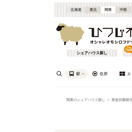
北海道
東北
関東
中部
シェアハウス探し
駅
住所
エ
渋谷・青山
あ行
関東のシェアハウス探し
東急田園都
(
115
)
ざ行
上野・北千住
(
158
)
は行
銀座・門前仲町
(
62
)
東武東上線
東京
(
141
)
や行
横浜・菊名
(
190
)
大田区
(
84
)
東武亀戸線
千葉
(
10
)
(
136
)
足立区
(
56
)