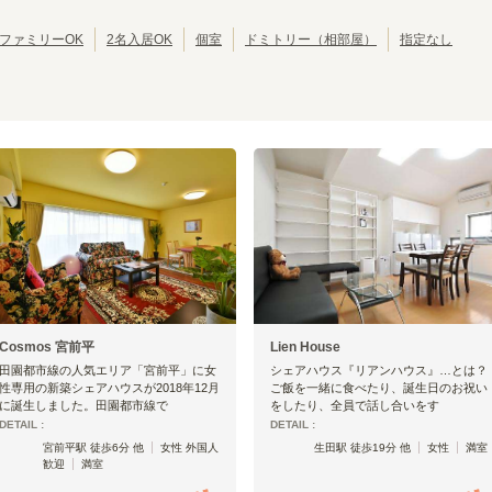
西武豊島線
西武狭山線
東京その他
(
15
)
(
1
)
(
1
)
江戸川区
北区
(
42
)
(
39
)
西武国分寺線
西武多摩湖線
(
9
)
(
11
)
葛飾区
江東区
(
30
)
(
30
)
ファミリーOK
2名入居OK
個室
ドミトリー（相部屋）
指定なし
京成押上線
京成金町線
(
17
)
(
12
)
墨田区
三鷹市
(
24
)
(
19
)
成田スカイアクセス
京王線
(
14
)
(
127
)
武蔵野市
小平市
(
14
)
(
10
)
京王動物園線
京王井の頭線
(
1
)
(
147
)
立川市
小金井市
(
7
)
(
6
)
小田急江ノ島線
小田急多摩線
(
20
)
(
11
)
国分寺市
多摩市
(
4
)
(
4
)
東急田園都市線
東急大井町線
(
135
)
(
117
)
西東京市
東久留米市
(
3
)
(
2
)
東急世田谷線
東急こどもの国線
(
49
)
(
1
)
昭島市
福生市
(
1
)
(
1
)
京急空港線
京急大師線
(
26
)
(
9
)
大島町
(
1
)
相鉄本線
相鉄いずみ野線
(
49
)
(
4
)
東京さくらトラム（都電荒川線）
つくばエクスプレス
(
81
)
(
55
)
金沢シーサイドライン
関東鉄道常総線
(
5
)
(
1
)
湘南モノレール
上信電鉄
(
8
)
(
1
)
千葉都市モノレール２号線
流鉄流山線
(
9
)
(
6
)
Cosmos 宮前平
Lien House
箱根登山鉄道鉄道線
北総鉄道北総線
(
2
)
(
8
)
田園都市線の人気エリア「宮前平」に女
シェアハウス『リアンハウス』…とは？
性専用の新築シェアハウスが2018年12月
ご飯を一緒に食べたり、誕生日のお祝い
に誕生しました。田園都市線で
をしたり、全員で話し合いをす
DETAIL :
DETAIL :
宮前平駅 徒歩6分 他
女性 外国人
生田駅 徒歩19分 他
女性
満室
歓迎
満室
東急田園都市線