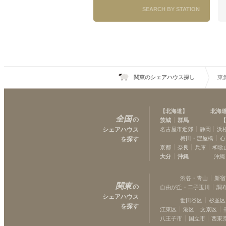
SEARCH BY STATION
東急田園都市線
駒沢大学
(
13
)
二子新地
(
6
)
宮崎台
(
7
)
あざみ野
(
4
)
青葉台
(
5
)
関東のシェアハウス探し
東
【
北海道
】
北海
全国
の
茨城
群馬
【
シェアハウス
名古屋市近郊
静岡
浜
梅田・淀屋橋
心
を探す
京都
奈良
兵庫
和歌
大分
沖縄
沖縄
渋谷・青山
新宿
関東
の
自由が丘・二子玉川
調
シェアハウス
世田谷区
杉並区
を探す
江東区
港区
文京区
八王子市
国立市
西東