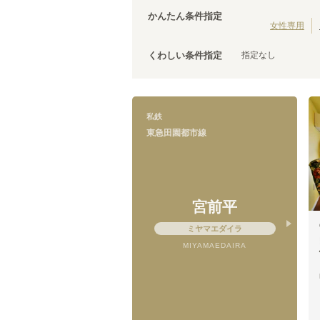
西武有楽町線
茨城
(
27
)
(
3
)
台東区
(
43
)
かんたん条件指定
西武拝島線
(
12
)
荒川区
(
30
)
女性専用
京成本線
(
119
)
文京区
(
25
)
京成千原線
(
5
)
指定なし
くわしい条件指定
調布市
(
14
)
京王競馬場線
(
3
)
千代田区
(
8
)
小田急線
(
152
)
清瀬市
(
4
)
東急目黒線
(
75
)
国立市
(
3
)
私鉄
東急多摩川線
(
31
)
狛江市
(
2
)
東急田園都市線
京急本線
(
200
)
武蔵村山市
(
1
)
京急久里浜線
(
4
)
相鉄新横浜線
(
5
)
伊豆箱根鉄道大雄山線
(
2
)
ニューシャトル
(
3
)
宮前平
千葉都市モノレール１号線
(
8
)
ミヤマエダイラ
東京モノレール
(
13
)
MIYAMAEDAIRA
芳賀・宇都宮LRT
(
4
)