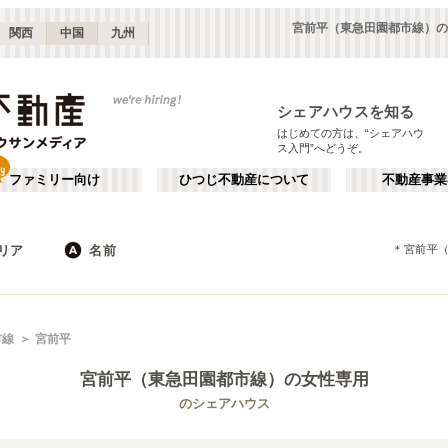
宮前平（東急田園都市線）の
関西
中国
九州
シェアハウスを知る
はじめての方は、“シェアハウ
ス入門”へどうぞ。
ファミリー向け
ひつじ不動産について
不動産事業
リア
名前
＊
宮前平
東京
神奈川
JR
千葉
地下鉄
埼玉
私鉄
栃木
茨城
群馬
新宿・中野
か行
池袋・赤羽
が行
市線
宮前平
(
187
)
(
290
)
た行
だ行
下北沢・吉祥寺
飯田橋・四谷
(
203
)
(
75
)
宮前平（東急田園都市線）
の女性専用
ば行
ぱ行
錦糸町・押上
自由が丘・二子玉川
(
112
)
(
74
)
東武伊勢崎線
世田谷区
東武日光線
杉並区
(
111
)
(
103
)
(
96
)
(
3
)
のシェアハウス
ら行
わ行
川崎・武蔵小杉
新百合ヶ丘・たまプラーザ
(
61
)
(
69
)
新宿区
豊島区
(
66
)
(
63
)
東武大師線
東武宇都宮線
埼玉
群馬
(
14
)
(
2
)
(
82
)
(
2
)
練馬区
渋谷区
(
53
)
(
53
)