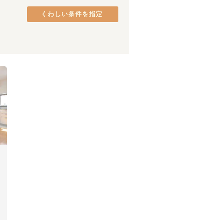
西武新宿線
(
86
)
品川区
(
38
)
西武多摩川線
くわしい条件を指定
(
9
)
港区
(
26
)
京成千葉線
(
15
)
中央区
(
18
)
京王相模原線
(
14
)
府中市
(
9
)
京王新線
(
41
)
町田市
(
5
)
東急東横線
(
166
)
八王子市
(
3
)
東急池上線
(
80
)
日野市
(
2
)
東急新横浜線
(
17
)
東村山市
(
1
)
京急逗子線
(
10
)
相鉄・JR直通線
(
73
)
ゆりかもめ
(
5
)
江ノ島電鉄線
(
33
)
京成松戸線
(
25
)
多摩モノレール
(
4
)
日暮里・舎人ライナー
(
49
)