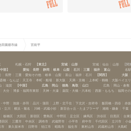
渋谷
池尻大橋
(
13
)
(
3
)
桜新町
用賀
(
6
)
(
10
)
高津
溝の口
(
6
)
(
11
)
宮前平
鷺沼
(
6
)
(
2
)
江田
市が尾
(
1
)
(
4
)
長津田
つくし野
(
1
)
(
2
)
急田園都市線
宮前平
道
札幌・石狩
【
東北
】
宮城
山形
宮城
仙台
山形
【
関
中部
】
愛知
長野
静岡
岐阜
山梨
石川
三重
福井
富山
名
松
長野
三重
愛知その他
岐阜
山梨
富山
福井
石川
【
関西
】
大阪
斎橋・なんば
天王寺
本町・船場
新大阪
天満・京橋
上本町・鶴橋
大阪ベイエ
山
滋賀
【
中国
】
広島
岡山
徳島
鳥取
山口
広島
岡山・倉敷
大分
博多・福岡市東部
天神・大濠
薬院・大橋・六本松
西新・ももち
福岡その
・中野
池袋・赤羽
品川・蒲田
上野・北千住
下北沢・吉祥寺
飯田橋・四谷
赤
布・立川
横浜・菊名
川崎・武蔵小杉
新百合ヶ丘・たまプラーザ
湘南・鎌倉
千葉
板橋区
大田区
新宿区
豊島区
中野区
足立区
練馬区
渋谷区
目黒区
台東
墨田区
三鷹市
中央区
調布市
武蔵野市
小平市
府中市
千代田区
立川市
小
京市
東久留米市
日野市
狛江市
昭島市
福生市
東村山市
武蔵村山市
大島町