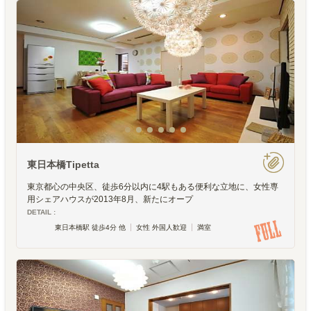
東日本橋Tipetta
東京都心の中央区、徒歩6分以内に4駅もある便利な立地に、女性専
用シェアハウスが2013年8月、新たにオープ
DETAIL :
東日本橋駅 徒歩4分 他
女性 外国人歓迎
満室