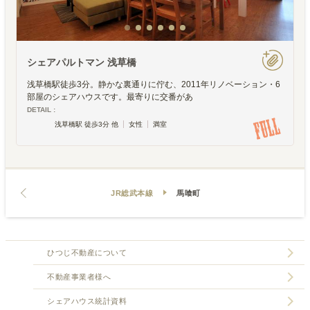
シェアパルトマン 浅草橋
浅草橋駅徒歩3分。静かな裏通りに佇む、2011年リノベーション・6
部屋のシェアハウスです。最寄りに交番があ
DETAIL :
浅草橋駅 徒歩3分 他
女性
満室
JR総武本線
馬喰町
ひつじ不動産について
不動産事業者様へ
シェアハウス統計資料