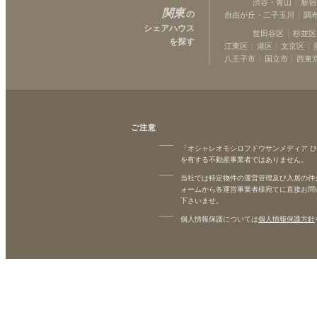
渋谷・青山
新宿
関東
の
自由が丘・二子玉川
調
シェアハウス
世田谷区
杉並区
を探す
江東区
港区
文京区
八王子市
国立市
西東
ご注意
「オシャレオモシロフドウサンメディア 
を有する不動産事業者ではありません。
当社では特定物件の運営管理及び入居の仲
ォームから各運営事業者様宛てに直接お問
下さいませ。
個人情報保護については
個人情報保護方針