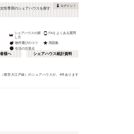
ログイン
女性専用のシェアハウスを探す
シェアハウスの探
FAQ よくある質問
し方
物件選びのコツ
用語集
生活の注意点
者様へ
シェアハウス統計資料
上（都営大江戸線）
のシェアハウスが、
4
件あります
品川・蒲田
さ行
(
147
)
な行
赤坂・大手町
(
35
)
ま行
調布・立川
(
88
)
東京メトロ東西線
板橋区
(
91
)
(
131
)
湘南・鎌倉
(
60
)
東京メトロ半蔵門線
中野区
(
58
)
(
58
)
栃木
(
7
)
都営浅草線
目黒区
(
45
)
(
82
)