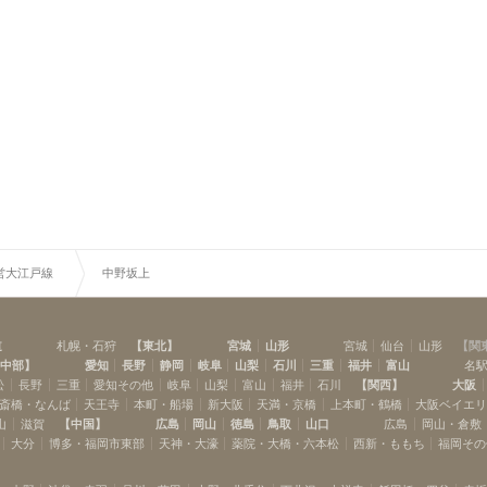
営大江戸線
中野坂上
道
札幌・石狩
【
東北
】
宮城
山形
宮城
仙台
山形
【
関
中部
】
愛知
長野
静岡
岐阜
山梨
石川
三重
福井
富山
名
松
長野
三重
愛知その他
岐阜
山梨
富山
福井
石川
【
関西
】
大阪
斎橋・なんば
天王寺
本町・船場
新大阪
天満・京橋
上本町・鶴橋
大阪ベイエ
山
滋賀
【
中国
】
広島
岡山
徳島
鳥取
山口
広島
岡山・倉敷
大分
博多・福岡市東部
天神・大濠
薬院・大橋・六本松
西新・ももち
福岡その