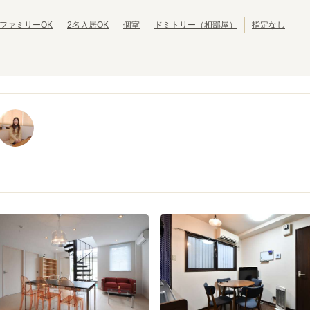
東京その他
(
1
)
都営新宿線
江戸川区
埼玉高速鉄道線
北区
(
42
(
81
)
)
(
39
)
(
11
)
りんかい線
葛飾区
東葉高速線
江東区
(
30
)
(
18
)
(
30
)
(
13
)
ファミリーOK
2名入居OK
個室
ドミトリー（相部屋）
指定なし
墨田区
三鷹市
(
24
)
(
19
)
武蔵野市
小平市
(
14
)
(
10
)
立川市
小金井市
(
7
)
(
6
)
都営大江戸線
国分寺市
多摩市
(
4
)
(
4
)
西東京市
東久留米市
(
3
)
(
2
)
都庁前
東新宿
(
3
)
(
15
)
昭島市
福生市
(
1
)
(
1
)
牛込神楽坂
飯田橋
(
3
)
(
6
)
大島町
(
1
)
新御徒町
蔵前
(
6
)
(
3
)
清澄白河
門前仲町
(
4
)
(
7
)
汐留
大門
(
1
)
(
6
)
六本木
代々木
(
5
)
(
2
)
中野坂上
東中野
(
11
)
(
8
)
新江古田
練馬
(
7
)
(
12
)
光が丘
(
2
)