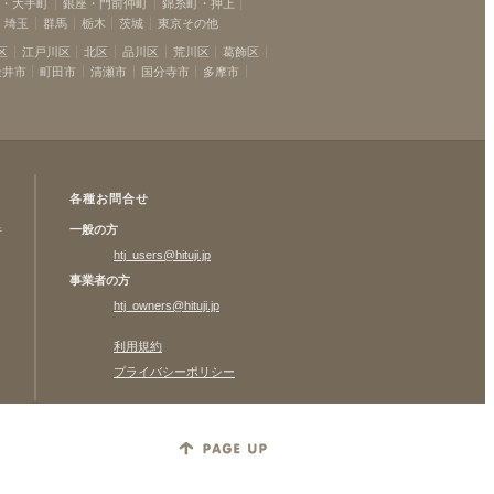
坂・大手町
銀座・門前仲町
錦糸町・押上
埼玉
群馬
栃木
茨城
東京その他
区
江戸川区
北区
品川区
荒川区
葛飾区
金井市
町田市
清瀬市
国分寺市
多摩市
各種お問合せ
一般の方
許
htj_users@hituji.jp
事業者の方
htj_owners@hituji.jp
利用規約
プライバシーポリシー