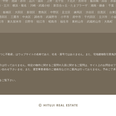
・中野
池袋・赤羽
品川・蒲田
上野・北千住
下北沢・吉祥寺
飯田橋・四谷
赤
布・立川
横浜・菊名
川崎・武蔵小杉
新百合ヶ丘・たまプラーザ
湘南・鎌倉
千葉
板橋区
大田区
新宿区
豊島区
中野区
足立区
練馬区
渋谷区
目黒区
台東
墨田区
三鷹市
中央区
調布市
武蔵野市
小平市
府中市
千代田区
立川市
小
京市
東久留米市
日野市
狛江市
昭島市
福生市
東村山市
武蔵村山市
大島町
ひつじ不動産」はウェブサイトの名称であり、社名・屋号ではありません。また、宅地建物取引業免
介は行っておりません。特定の物件に関するご質問や入居に関するご質問は、サイト上のお問合せフ
い合わせ下さいませ。また、運営事業者様のご連絡先などのご案内は行っておりません。予めご了承
をご覧下さい。