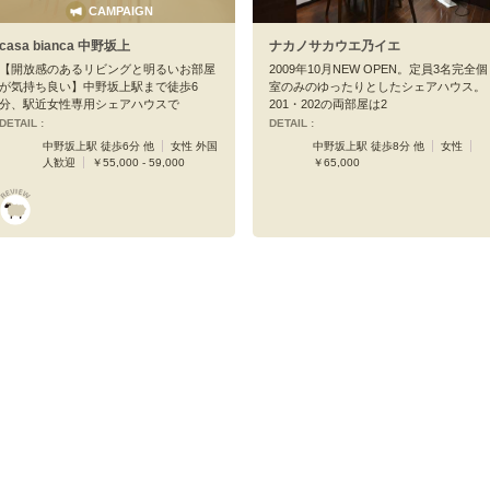
CAMPAIGN
casa bianca 中野坂上
ナカノサカウエ乃イエ
【開放感のあるリビングと明るいお部屋
2009年10月NEW OPEN。定員3名完全個
が気持ち良い】中野坂上駅まで徒歩6
室のみのゆったりとしたシェアハウス。
分、駅近女性専用シェアハウスで
201・202の両部屋は2
DETAIL :
DETAIL :
中野坂上駅 徒歩6分 他
女性 外国
中野坂上駅 徒歩8分 他
女性
人歓迎
￥55,000 - 59,000
￥65,000