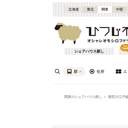
北海道
東北
関東
中部
シェアハウス探し
駅
住所
エ
渋谷・青山
あ行
関東のシェアハウス探し
都営大江戸
(
115
)
ざ行
上野・北千住
(
158
)
は行
銀座・門前仲町
(
62
)
東京メトロ銀座線
東京
(
72
)
や行
横浜・菊名
(
190
)
東京メトロ千代田線
大田区
(
84
)
(
99
)
千葉
(
136
)
東京メトロ南北線
足立区
(
56
)
(
88
)