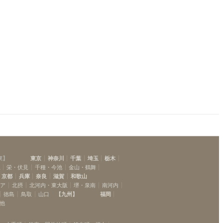
東
】
東京
神奈川
千葉
埼玉
栃木
駅
栄・伏見
千種・今池
金山・鶴舞
京都
兵庫
奈良
滋賀
和歌山
リア
北摂
北河内・東大阪
堺・泉南
南河内
徳島
鳥取
山口
【
九州
】
福岡
他