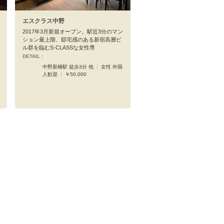
エスクラス中野
2017年3月新規オープン。駅近3分のマン
ション最上階、邸宅感のある新宿高層ビ
ル群を臨むS-CLASSな女性専
DETAIL :
中野新橋駅 徒歩3分 他
女性 外国
人歓迎
￥50,000