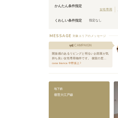
茨城
(
3
)
都営三田線
台東区
(
43
)
(
107
)
かんたん条件指定
ブルーライン
荒川区
(
30
)
(
67
)
女性専用
文京区
(
25
)
指定なし
くわしい条件指定
調布市
(
14
)
千代田区
(
8
)
清瀬市
(
4
)
MESSAGE
対象エリアのメッセージ
国立市
(
3
)
都営大江戸線
狛江市
CAMPAIGN
(
2
)
牛込柳町
(
6
)
武蔵村山市
(
1
)
開放感のあるリビングと明るいお部屋が気
上野御徒町
(
6
)
持ち良い女性専用物件です。 個室の窓の
森下
(
4
)
先がどこも開けていますので、日当たりも
casa bianca 中野坂上
勝どき
(
2
)
良好です◎
麻布十番
(
6
)
西新宿五丁目
(
7
)
落合南長崎
(
7
)
地下鉄
練馬春日町
(
3
)
都営大江戸線