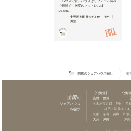
トハウスです。ハウスはリフォーム済み
で綺麗で、居室のマットレスは
DETAIL :
中野坂上駅 徒歩6分 他
女性
満室
関東のシェアハウス探し
都
【
北海道
】
北海
全国
の
茨城
群馬
【
シェアハウス
名古屋市近郊
静岡
浜
梅田・淀屋橋
心
を探す
京都
奈良
兵庫
和歌
大分
沖縄
沖縄