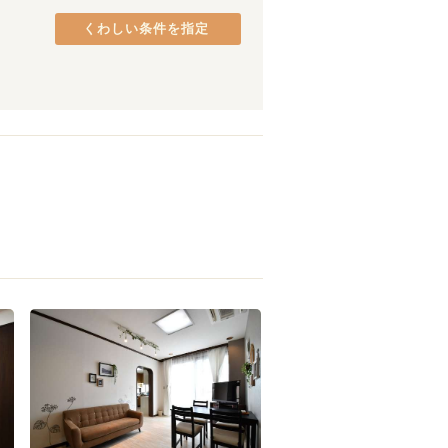
みなとみらい線
品川区
(
37
)
(
18
)
くわしい条件を指定
グリーンライン
港区
(
26
)
(
10
)
中央区
(
18
)
府中市
(
9
)
町田市
(
5
)
八王子市
(
3
)
日野市
(
2
)
若松河田
(
2
)
東村山市
(
1
)
本郷三丁目
(
4
)
両国
(
5
)
月島
(
3
)
赤羽橋
(
1
)
新宿
(
14
)
中井
(
4
)
豊島園
(
3
)