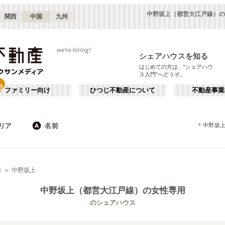
中野坂上（都営大江戸線）の
関西
中国
九州
シェアハウスを知る
はじめての方は、“シェアハウ
ス入門”へどうぞ。
ファミリー向け
ひつじ不動産について
不動産事業
リア
名前
＊
中野坂
東京
神奈川
JR
千葉
地下鉄
埼玉
私鉄
栃木
茨城
群馬
新宿・中野
か行
池袋・赤羽
が行
線
中野坂上
(
187
)
(
290
)
た行
だ行
下北沢・吉祥寺
飯田橋・四谷
(
203
)
(
75
)
中野坂上（都営大江戸線）
の女性専用
ば行
ぱ行
錦糸町・押上
自由が丘・二子玉川
(
112
)
(
74
)
東京メトロ丸ノ内線
世田谷区
東京メトロ日比谷線
杉並区
(
111
)
(
169
)
(
96
)
(
130
)
のシェアハウス
ら行
わ行
川崎・武蔵小杉
新百合ヶ丘・たまプラーザ
(
61
)
(
69
)
東京メトロ有楽町線
新宿区
東京メトロ有楽町新線
豊島区
(
66
)
(
128
)
(
63
)
(
32
)
埼玉
群馬
(
82
)
(
2
)
東京メトロ副都心線
練馬区
都営大江戸線
渋谷区
(
53
)
(
153
)
(
53
)
(
178
)