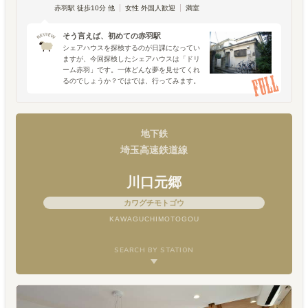
赤羽駅 徒歩10分 他
女性 外国人歓迎
満室
そう言えば、初めての赤羽駅
シェアハウスを探検するのが日課になってい
ますが、今回探検したシェアハウスは「ドリ
ーム赤羽」です。一体どんな夢を見せてくれ
るのでしょうか？ではでは、行ってみます。
あ、駅で思いましたが、赤羽は穴場っぽいで
す。実はどこへ行くにも便利な場所で、新
宿、池袋、上野、六本木
地下鉄
埼玉高速鉄道線
川口元郷
カワグチモトゴウ
KAWAGUCHIMOTOGOU
SEARCH BY STATION