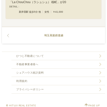
「La ChouChou（ラシュシュ） 桜町」が20
DETAIL :
新井宿駅 徒歩5分 他
女性
￥41,000
埼玉高速鉄道線
ひつじ不動産について
不動産事業者様へ
シェアハウス統計資料
利用規約
プライバシーポリシー
© HITUJI REAL ESTATE
PAGE UP