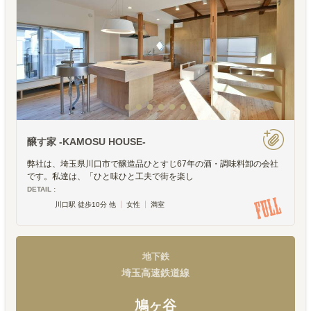
醸す家 -KAMOSU HOUSE-
弊社は、埼玉県川口市で醸造品ひとすじ67年の酒・調味料卸の会社
です。私達は、「ひと味ひと工夫で街を楽し
DETAIL :
川口駅 徒歩10分 他
女性
満室
地下鉄
埼玉高速鉄道線
鳩ヶ谷