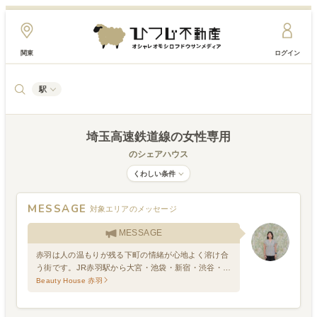
関東
ログイン
駅
埼玉高速鉄道線
の女性専用
のシェアハウス
くわしい条件
MESSAGE
対象エリアのメッセージ
MESSAGE
赤羽は人の温もりが残る下町の情緒が心地よく溶け合
う街です。JR赤羽駅から大宮・池袋・新宿・渋谷・上
野・東京へダイレクトアクセス可能です！
Beauty House 赤羽