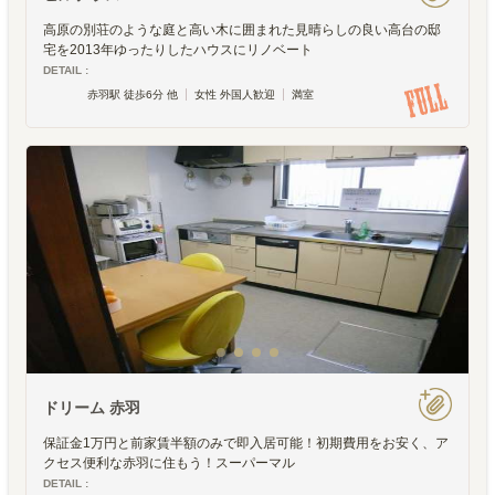
高原の別荘のような庭と高い木に囲まれた見晴らしの良い高台の邸
宅を2013年ゆったりしたハウスにリノベート
DETAIL :
赤羽駅 徒歩6分 他
女性 外国人歓迎
満室
ドリーム 赤羽
保証金1万円と前家賃半額のみで即入居可能！初期費用をお安く、ア
クセス便利な赤羽に住もう！スーパーマル
DETAIL :