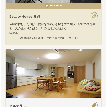
MESSAGE
Beauty House 赤羽
赤羽に住む。それは、便利を極め心を解き放つ選択。駅近の機能美
と、人の温もりが残る下町の情緒が心地よく
DETAIL :
赤羽岩淵駅 徒歩5分 他
女性 外国人歓迎
￥52,000
ヒルテラス