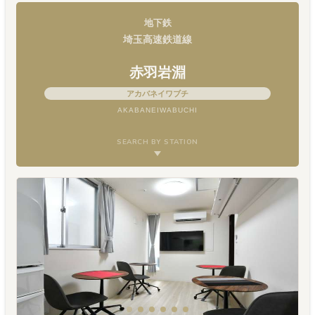
地下鉄
埼玉高速鉄道線
赤羽岩淵
アカバネイワブチ
AKABANEIWABUCHI
SEARCH BY STATION