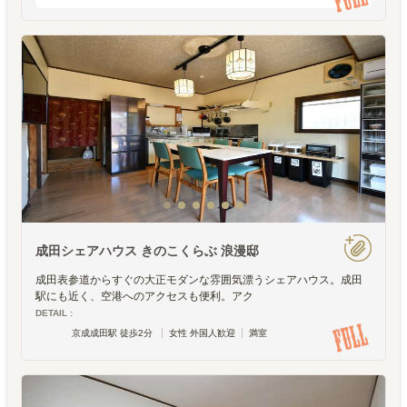
で、２部屋とも空いていたらカップルでの入
居もOKです。実は冒頭のサインを見ただけ
でニヤニヤしてしま
成田シェアハウス きのこくらぶ 浪漫邸
成田表参道からすぐの大正モダンな雰囲気漂うシェアハウス。成田
駅にも近く、空港へのアクセスも便利。アク
DETAIL :
京成成田駅 徒歩2分
女性 外国人歓迎
満室