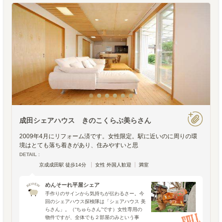
成田シェアハウス きのこくらぶ美らさん
2009年4月にリフォーム済です。女性限定。駅に近いのに周りの環
境はとても落ち着きがあり、住みやすいと思
DETAIL :
京成成田駅 徒歩14分
女性 外国人歓迎
満室
めんそーれ平屋シェア
手作りのサインから気持ちが伝わるさー。今
回のシェアハウス探検隊は「シェアハウス 美
らさん」。（“ちゅらさん”です）女性専用の
物件ですが、全体でも２部屋のみという事