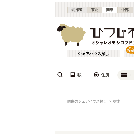
北海道
東北
関東
中部
シェアハウス探し
駅
住所
エ
渋谷・青山
あ行
関東のシェアハウス探し
栃木
(
115
)
ざ行
上野・北千住
(
158
)
は行
銀座・門前仲町
(
62
)
JR常磐線(取手～いわき)
東京
(
3
)
や行
横浜・菊名
(
190
)
JR南武線
大田区
(
84
(
)
87
)
千葉
(
136
)
JR根岸線
足立区
(
56
(
)
44
)