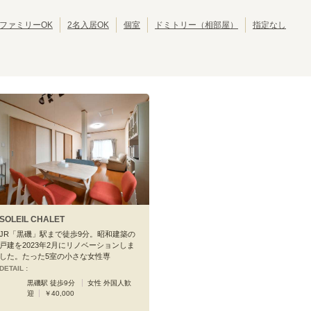
東京その他
(
1
)
JR中央・総武線
江戸川区
JR総武本線
北区
(
42
)
(
304
)
(
39
)
(
54
)
JR八高線(八王子～高麗川)
葛飾区
JR八高線(高麗川～高崎)
江東区
(
30
)
(
5
)
(
30
)
(
1
)
ファミリーOK
2名入居OK
個室
ドミトリー（相部屋）
指定なし
JR埼京線
墨田区
JR川越線
三鷹市
(
24
(
)
126
)
(
19
(
)
4
)
JR内房線
武蔵野市
JR京葉線
小平市
(
(
14
16
)
)
(
10
(
)
22
)
JR京浜東北線
立川市
JR湘南新宿ライン
小金井市
(
7
)
(
258
)
(
6
)
(
145
)
JR日光線
国分寺市
JR両毛線
多摩市
(
(
4
4
)
)
(
4
)
(
2
)
東海道新幹線
西東京市
東北新幹線
東久留米市
(
3
)
(
10
)
(
(
19
2
)
)
秋田新幹線
昭島市
北陸新幹線
福生市
(
1
)
(
19
)
(
1
)
(
16
)
大島町
(
1
)
SOLEIL CHALET
JR「黒磯」駅まで徒歩9分。昭和建築の
戸建を2023年2月にリノベーションしま
した。たった5室の小さな女性専
DETAIL :
黒磯駅 徒歩9分
女性 外国人歓
迎
￥40,000