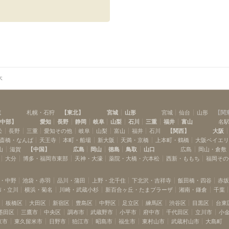
木
道
札幌・石狩
【
東北
】
宮城
山形
宮城
仙台
山形
【
関
中部
】
愛知
長野
静岡
岐阜
山梨
石川
三重
福井
富山
名
松
長野
三重
愛知その他
岐阜
山梨
富山
福井
石川
【
関西
】
大阪
斎橋・なんば
天王寺
本町・船場
新大阪
天満・京橋
上本町・鶴橋
大阪ベイエ
山
滋賀
【
中国
】
広島
岡山
徳島
鳥取
山口
広島
岡山・倉敷
大分
博多・福岡市東部
天神・大濠
薬院・大橋・六本松
西新・ももち
福岡その
・中野
池袋・赤羽
品川・蒲田
上野・北千住
下北沢・吉祥寺
飯田橋・四谷
赤
布・立川
横浜・菊名
川崎・武蔵小杉
新百合ヶ丘・たまプラーザ
湘南・鎌倉
千葉
板橋区
大田区
新宿区
豊島区
中野区
足立区
練馬区
渋谷区
目黒区
台東
墨田区
三鷹市
中央区
調布市
武蔵野市
小平市
府中市
千代田区
立川市
小
京市
東久留米市
日野市
狛江市
昭島市
福生市
東村山市
武蔵村山市
大島町