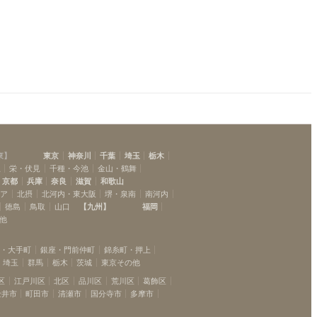
東
】
東京
神奈川
千葉
埼玉
栃木
駅
栄・伏見
千種・今池
金山・鶴舞
京都
兵庫
奈良
滋賀
和歌山
リア
北摂
北河内・東大阪
堺・泉南
南河内
徳島
鳥取
山口
【
九州
】
福岡
他
坂・大手町
銀座・門前仲町
錦糸町・押上
埼玉
群馬
栃木
茨城
東京その他
区
江戸川区
北区
品川区
荒川区
葛飾区
金井市
町田市
清瀬市
国分寺市
多摩市