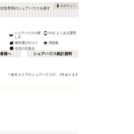
ログイン
女性専用のシェアハウスを探す
シェアハウスの探
FAQ よくある質問
し方
物件選びのコツ
用語集
生活の注意点
者様へ
シェアハウス統計資料
＊
栃木エリア
のシェアハウスが、
1
件あります
品川・蒲田
さ行
(
148
)
な行
赤坂・大手町
(
35
)
ま行
調布・立川
(
88
)
JR山手線
板橋区
(
91
(
)
261
)
湘南・鎌倉
(
60
)
JR横浜線
中野区
(
58
(
)
33
)
栃木
(
7
)
JR中央本線(東京～塩尻)
目黒区
(
45
)
(
76
)