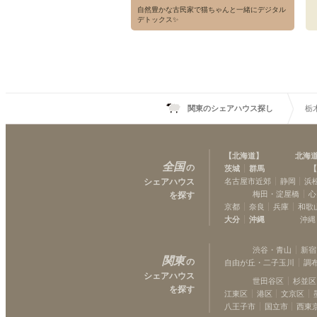
自然豊かな古民家で猫ちゃんと一緒にデジタル
デトックス✨
関東のシェアハウス探し
栃
【
北海道
】
北海
全国
の
茨城
群馬
【
シェアハウス
名古屋市近郊
静岡
浜
梅田・淀屋橋
心
を探す
京都
奈良
兵庫
和歌
大分
沖縄
沖縄
渋谷・青山
新宿
関東
の
自由が丘・二子玉川
調
シェアハウス
世田谷区
杉並区
を探す
江東区
港区
文京区
八王子市
国立市
西東