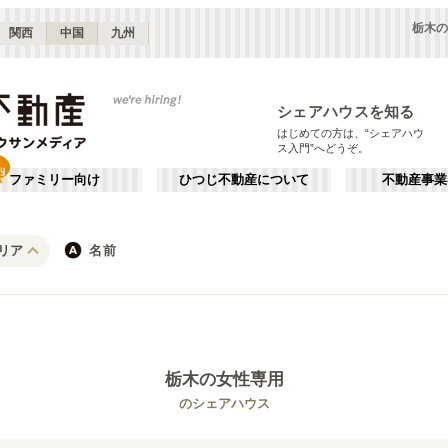
栃木の
関西
中国
九州
シェアハウスを知る
はじめての方は、“シェアハウ
ス入門”へどうぞ。
ファミリー向け
ひつじ不動産について
不動産事業
リア
名前
東京
神奈川
JR
千葉
地下鉄
埼玉
私鉄
栃木
茨城
群馬
新宿・中野
か行
池袋・赤羽
が行
(
187
)
(
290
)
た行
だ行
下北沢・吉祥寺
飯田橋・四谷
(
203
)
(
75
)
栃木
の女性専用
ば行
ぱ行
錦糸町・押上
自由が丘・二子玉川
(
112
)
(
74
)
JR東北本線(黒磯～利府・盛岡)
世田谷区
JR東海道本線(東京～熱海)
杉並区
(
111
)
(
1
)
(
96
)
(
63
)
のシェアハウス
ら行
わ行
川崎・武蔵小杉
新百合ヶ丘・たまプラーザ
(
61
)
(
69
)
JR鶴見線
新宿区
JR武蔵野線
豊島区
(
66
(
)
10
)
(
63
)
(
36
)
埼玉
群馬
(
82
)
(
2
)
JR横須賀線
練馬区
JR相模線
渋谷区
(
53
)
(
86
)
(
53
(
)
12
)