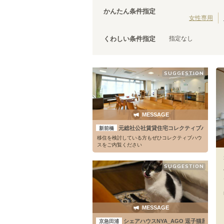
茨城
(
3
)
JR中央線(快速)
台東区
(
43
)
(
210
)
かんたん条件指定
JR五日市線
荒川区
(
30
)
(
1
)
女性専用
JR常磐線(上野～取手)
文京区
(
25
)
(
86
)
指定なし
くわしい条件指定
JR外房線
調布市
(
14
(
)
15
)
JR成田エクスプレス
千代田区
(
8
)
(
83
)
JR信越本線
清瀬市
(
4
)
(
1
)
SUGGESTION
上野東京ライン
国立市
(
3
)
(
12
)
山形新幹線
狛江市
(
2
)
(
19
)
武蔵村山市
(
1
)
MESSAGE
元総社公社賃貸住宅コレクティブハウス
新前橋
移住を検討している方もぜひコレクティブハウ
スをご内覧ください
SUGGESTION
MESSAGE
シェアハウスNYA_AGO 逗子猫屋敷
京急田浦