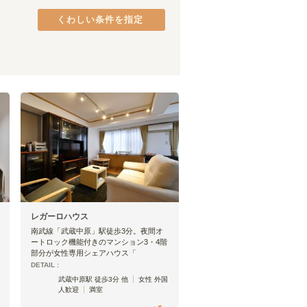
JR青梅線
品川区
(
37
(
)
10
)
くわしい条件を指定
宇都宮線
港区
(
26
)
(
48
)
JR高崎線
中央区
(
18
(
)
46
)
JR成田線
府中市
(
9
)
(
28
)
JR烏山線
町田市
(
5
)
(
1
)
JR上越線
八王子市
(
(
3
2
)
)
上越新幹線
日野市
(
2
)
(
16
)
東村山市
(
1
)
矢向
(
1
)
レガーロハウス
武蔵小杉
(
10
)
南武線「武蔵中原」駅徒歩3分。夜間オ
久地
(
3
)
ートロック機能付きのマンション3・4階
稲田堤
(
1
)
部分が女性専用シェアハウス「
DETAIL :
西府
(
1
)
武蔵中原駅 徒歩3分 他
女性 外国
八丁畷
(
3
)
人歓迎
満室