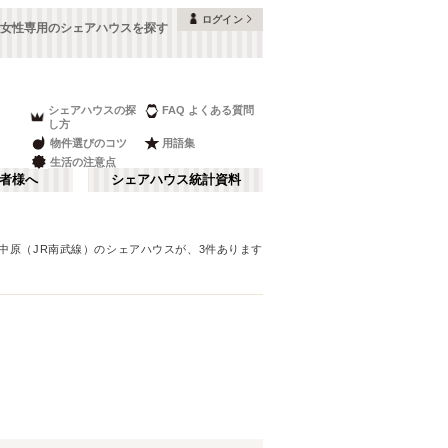
ログイン
の女性専用のシェアハウスを探す
シェアハウスの探
FAQ よくある質問
し方
物件選びのコツ
用語集
生活の注意点
者様へ
シェアハウス統計資料
中原（JR南武線）
のシェアハウスが、
3
件あります
品川・蒲田
さ行
(
147
)
な行
赤坂・大手町
(
35
)
ま行
調布・立川
(
88
)
JR山手線
板橋区
(
91
(
)
260
)
湘南・鎌倉
(
60
)
JR横浜線
中野区
(
58
(
)
33
)
栃木
(
7
)
JR中央本線(東京～塩尻)
目黒区
(
45
)
(
76
)