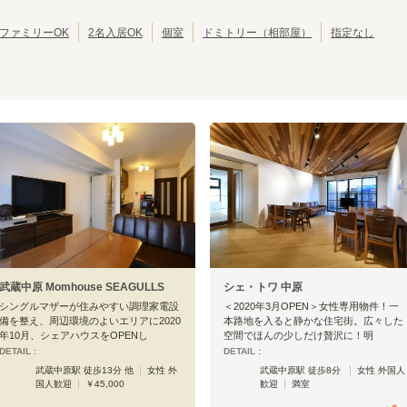
東京その他
(
1
)
JR中央・総武線
江戸川区
JR総武本線
北区
(
42
)
(
304
)
(
39
)
(
54
)
JR八高線(八王子～高麗川)
葛飾区
JR八高線(高麗川～高崎)
江東区
(
30
)
(
5
)
(
30
)
(
1
)
ファミリーOK
2名入居OK
個室
ドミトリー（相部屋）
指定なし
JR埼京線
墨田区
JR川越線
三鷹市
(
24
(
)
125
)
(
19
(
)
4
)
JR内房線
武蔵野市
JR京葉線
小平市
(
(
14
16
)
)
(
10
(
)
22
)
JR京浜東北線
立川市
JR湘南新宿ライン
小金井市
(
7
)
(
258
)
(
6
)
(
144
)
JR日光線
国分寺市
JR両毛線
多摩市
(
(
4
4
)
)
(
4
)
(
2
)
東海道新幹線
西東京市
東北新幹線
東久留米市
(
3
)
(
10
)
(
(
19
2
)
)
秋田新幹線
昭島市
北陸新幹線
福生市
(
1
)
(
19
)
(
1
)
(
16
)
大島町
(
1
)
JR南武線
川崎
尻手
(
12
)
(
2
)
武蔵中原 Momhouse SEAGULLS
シェ・トワ 中原
平間
向河原
(
1
)
(
2
)
シングルマザーが住みやすい調理家電設
＜2020年3月OPEN＞女性専用物件！一
武蔵新城
武蔵溝ノ口
(
7
)
(
11
)
備を整え、周辺環境のよいエリアに2020
本路地を入ると静かな住宅街。広々した
登戸
中野島
(
5
)
(
1
)
年10月、シェアハウスをOPENし
空間でほんの少しだけ贅沢に！明
DETAIL :
DETAIL :
府中本町
分倍河原
(
1
)
(
1
)
武蔵中原駅 徒歩13分 他
女性 外
武蔵中原駅 徒歩8分
女性 外国人
西国立
立川
(
3
)
(
7
)
国人歓迎
￥45,000
歓迎
満室