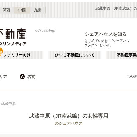
武蔵中原（JR南武線）
関西
中国
九州
シェアハウスを知る
はじめての方は、“シェアハウ
ス入門”へどうぞ。
ファミリー向け
ひつじ不動産について
不動産事業
リア
名前
＊
武蔵
東京
神奈川
JR
千葉
地下鉄
埼玉
私鉄
栃木
茨城
群馬
新宿・中野
か行
池袋・赤羽
が行
武蔵中原
(
187
)
(
290
)
た行
だ行
下北沢・吉祥寺
飯田橋・四谷
(
203
)
(
75
)
武蔵中原（JR南武線）
の女性専用
ば行
ぱ行
錦糸町・押上
自由が丘・二子玉川
(
112
)
(
74
)
JR東北本線(黒磯～利府・盛岡)
世田谷区
JR東海道本線(東京～熱海)
杉並区
(
111
)
(
1
)
(
96
)
(
63
)
のシェアハウス
ら行
わ行
川崎・武蔵小杉
新百合ヶ丘・たまプラーザ
(
61
)
(
69
)
JR鶴見線
新宿区
JR武蔵野線
豊島区
(
66
(
)
10
)
(
63
)
(
36
)
埼玉
群馬
(
82
)
(
2
)
JR横須賀線
練馬区
JR相模線
渋谷区
(
53
)
(
86
)
(
53
(
)
12
)