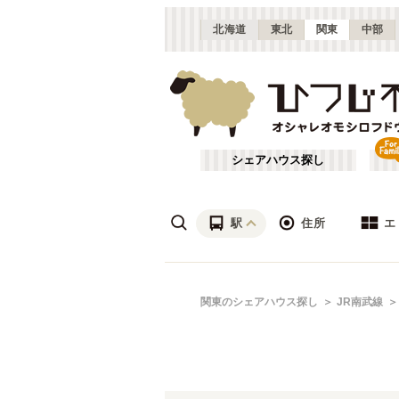
北海道
東北
関東
中部
シェアハウス探し
駅
住所
エ
渋谷・青山
あ行
関東のシェアハウス探し
JR南武線
(
115
)
ざ行
上野・北千住
(
158
)
は行
銀座・門前仲町
(
62
)
JR常磐線(取手～いわき)
東京
(
3
)
や行
横浜・菊名
(
190
)
JR南武線
大田区
(
84
(
)
87
)
千葉
(
136
)
JR根岸線
足立区
(
56
(
)
44
)