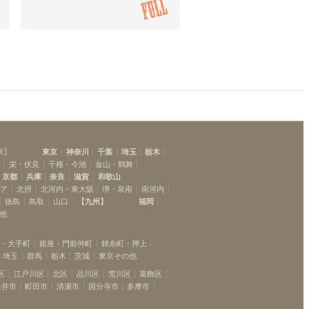
東
】
東京
神奈川
千葉
埼玉
栃木
駅
栄・伏見
千種・今池
金山・鶴舞
京都
兵庫
奈良
滋賀
和歌山
リア
北摂
北河内・東大阪
堺・泉南
南河内
徳島
鳥取
山口
【
九州
】
福岡
他
坂・大手町
銀座・門前仲町
錦糸町・押上
埼玉
群馬
栃木
茨城
東京その他
区
江戸川区
北区
品川区
荒川区
葛飾区
金井市
町田市
清瀬市
国分寺市
多摩市