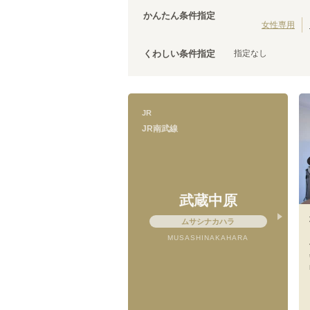
茨城
(
3
)
JR中央線(快速)
台東区
(
43
)
(
210
)
かんたん条件指定
JR五日市線
荒川区
(
30
)
(
1
)
女性専用
JR常磐線(上野～取手)
文京区
(
25
)
(
86
)
指定なし
くわしい条件指定
JR外房線
調布市
(
14
(
)
15
)
JR成田エクスプレス
千代田区
(
8
)
(
83
)
JR信越本線
清瀬市
(
4
)
(
1
)
上野東京ライン
国立市
(
3
)
(
12
)
JR
山形新幹線
狛江市
(
2
)
(
19
)
JR南武線
武蔵村山市
(
1
)
武蔵中原
JR南武線
鹿島田
ムサシナカハラ
(
1
)
武蔵中原
(
8
)
MUSASHINAKAHARA
宿河原
(
1
)
南多摩
(
2
)
谷保
(
1
)
川崎新町
(
2
)