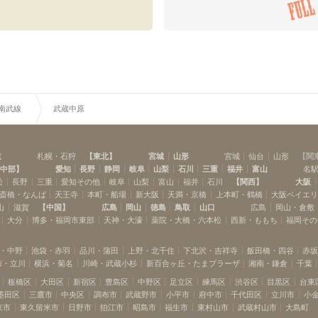
R南武線
武蔵中原
道
札幌・石狩
【
東北
】
宮城
山形
宮城
仙台
山形
【
関
中部
】
愛知
長野
静岡
岐阜
山梨
石川
三重
福井
富山
名
松
長野
三重
愛知その他
岐阜
山梨
富山
福井
石川
【
関西
】
大阪
斎橋・なんば
天王寺
本町・船場
新大阪
天満・京橋
上本町・鶴橋
大阪ベイエ
山
滋賀
【
中国
】
広島
岡山
徳島
鳥取
山口
広島
岡山・倉敷
大分
博多・福岡市東部
天神・大濠
薬院・大橋・六本松
西新・ももち
福岡その
・中野
池袋・赤羽
品川・蒲田
上野・北千住
下北沢・吉祥寺
飯田橋・四谷
赤
布・立川
横浜・菊名
川崎・武蔵小杉
新百合ヶ丘・たまプラーザ
湘南・鎌倉
千葉
板橋区
大田区
新宿区
豊島区
中野区
足立区
練馬区
渋谷区
目黒区
台東
墨田区
三鷹市
中央区
調布市
武蔵野市
小平市
府中市
千代田区
立川市
小
京市
東久留米市
日野市
狛江市
昭島市
福生市
東村山市
武蔵村山市
大島町