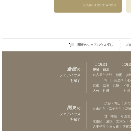
SEARCH BY STATION
関東のシェアハウス探し
J
【
北海道
】
北海
全国
の
茨城
群馬
【
シェアハウス
名古屋市近郊
静岡
浜
梅田・淀屋橋
心
を探す
京都
奈良
兵庫
和歌
大分
沖縄
沖縄
渋谷・青山
新宿
関東
の
自由が丘・二子玉川
調
シェアハウス
世田谷区
杉並区
を探す
江東区
港区
文京区
八王子市
国立市
西東