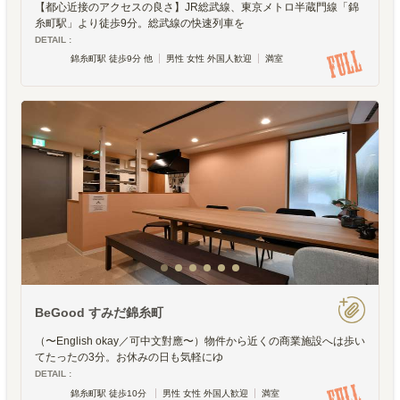
【都心近接のアクセスの良さ】JR総武線、東京メトロ半蔵門線「錦
糸町駅」より徒歩9分。総武線の快速列車を
DETAIL :
錦糸町駅 徒歩9分 他
男性 女性 外国人歓迎
満室
BeGood すみだ錦糸町
（〜English okay／可中文對應〜）物件から近くの商業施設へは歩い
てたったの3分。お休みの日も気軽にゆ
DETAIL :
錦糸町駅 徒歩10分
男性 女性 外国人歓迎
満室