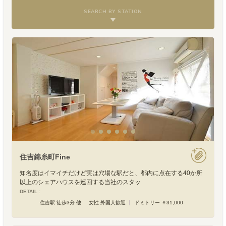
SEARCH BY STATION
住吉錦糸町Fine
知名度はイマイチだけど実は穴場な駅だと、都内に点在する40か所
以上のシェアハウスを巡回する当社のスタッ
DETAIL :
住吉駅 徒歩3分 他
女性 外国人歓迎
ドミトリー ￥31,000