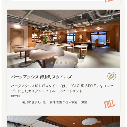
す。酸素 × 炭酸シャワーで、スッキリ！クタ
クタに疲れて、一歩も動きたくない。家に帰
るなりベッド
パークアクシス 錦糸町スタイルズ
パークアクシス錦糸町スタイルズは、「CLOUD STYLE」をコンセ
プトにしたカスタムスタイル・アパートメント
DETAIL :
菊川駅 徒歩9分 他
男性 女性 外国人歓迎
満室