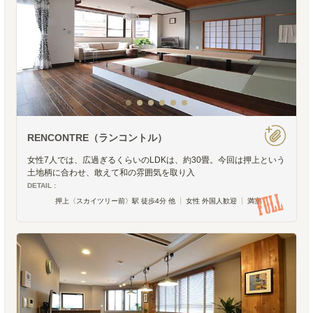
RENCONTRE（ランコントル）
女性7人では、広過ぎるくらいのLDKは、約30畳。今回は押上という
土地柄に合わせ、敢えて和の雰囲気を取り入
DETAIL :
押上〈スカイツリー前〉駅 徒歩4分 他
女性 外国人歓迎
満室