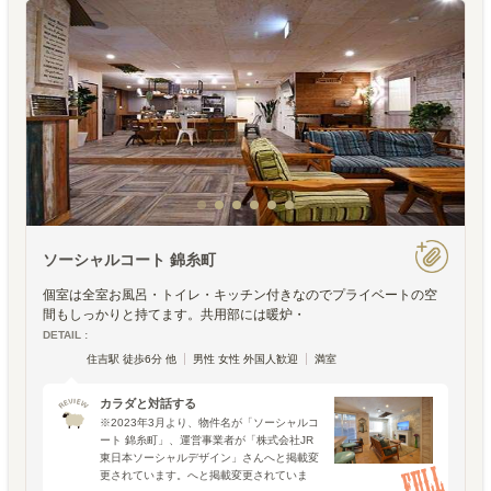
ソーシャルコート 錦糸町
個室は全室お風呂・トイレ・キッチン付きなのでプライベートの空
間もしっかりと持てます。共用部には暖炉・
DETAIL :
住吉駅 徒歩6分 他
男性 女性 外国人歓迎
満室
カラダと対話する
※2023年3月より、物件名が「ソーシャルコ
ート 錦糸町」、運営事業者が「株式会社JR
東日本ソーシャルデザイン」さんへと掲載変
更されています。へと掲載変更されていま