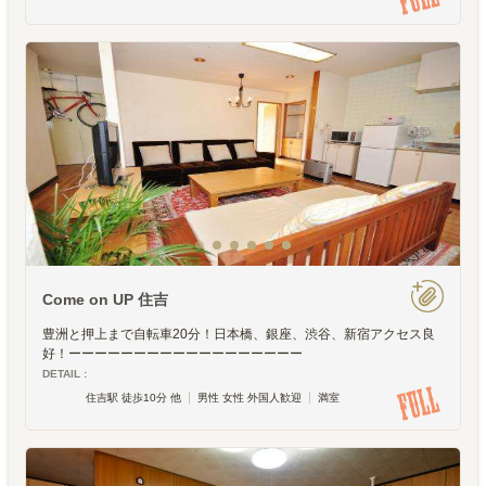
Come on UP 住吉
豊洲と押上まで自転車20分！日本橋、銀座、渋谷、新宿アクセス良
好！ーーーーーーーーーーーーーーーーーー
DETAIL :
住吉駅 徒歩10分 他
男性 女性 外国人歓迎
満室