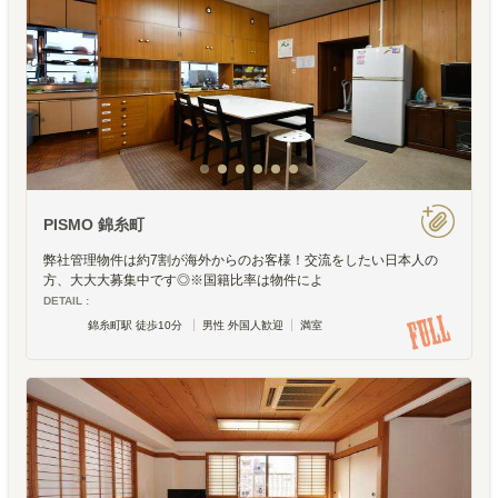
PISMO 錦糸町
弊社管理物件は約7割が海外からのお客様！交流をしたい日本人の
方、大大大募集中です◎※国籍比率は物件によ
DETAIL :
錦糸町駅 徒歩10分
男性 外国人歓迎
満室