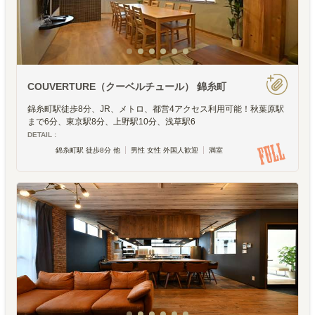
COUVERTURE（クーベルチュール） 錦糸町
錦糸町駅徒歩8分、JR、メトロ、都営4アクセス利用可能！秋葉原駅
まで6分、東京駅8分、上野駅10分、浅草駅6
DETAIL :
錦糸町駅 徒歩8分 他
男性 女性 外国人歓迎
満室