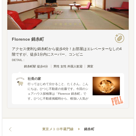
Florence 錦糸町
アクセス便利な錦糸町から徒歩4分！お部屋はエレベーターなしの4
階ですが、徒歩1分内にスーパー、コンビニ
DETAIL :
錦糸町駅 徒歩4分
男性 女性 外国人歓迎
満室
社長の家
行ってはじめて分かること、たくさん。こん
にちは。ひつじ不動産の佐藤です。今回のシ
ェアハウス探検隊は「Florence 錦糸町」で
す。ひつじ不動産掲載時から、根強い人気が
出ているこの物件、探検隊をお待ちの方も多
かったはず。遅れてしまってごめんなさい。
今回の探検で
東京メトロ半蔵門線
錦糸町