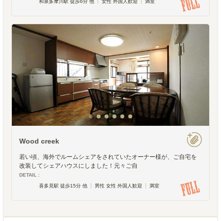
和泉多摩川駅 徒歩6分 他
女性 外国人歓迎
満室
Wood creek
若い頃、海外でルームシェアをされていたオーナー様が、ご自宅を
改装してシェアハウスにしました！元々ご自
DETAIL :
喜多見駅 徒歩15分 他
男性 女性 外国人歓迎
満室