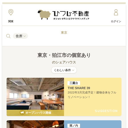
関東
ログイン
東京
住所
東京
・狛江市
の個室あり
のシェアハウス
くわしい条件
三鷹台
THE SHARE 39
2022年3月完成予定！建物全体をフル
リノベーション！
SUGGESTION
オープンハウス開催
堀ノ内