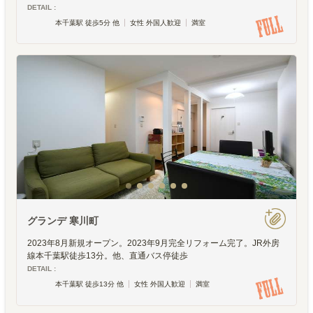
DETAIL :
本千葉駅 徒歩5分 他
女性 外国人歓迎
満室
グランデ 寒川町
2023年8月新規オープン。2023年9月完全リフォーム完了。JR外房
線本千葉駅徒歩13分。他、直通バス停徒歩
DETAIL :
本千葉駅 徒歩13分 他
女性 外国人歓迎
満室