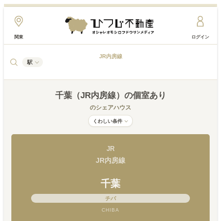
関東
ログイン
JR内房線
駅
千葉（JR内房線）
の個室あり
のシェアハウス
くわしい条件
JR
JR内房線
千葉
チバ
CHIBA