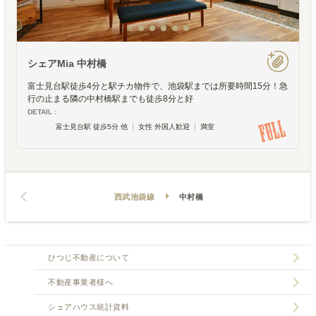
シェアMia 中村橋
富士見台駅徒歩4分と駅チカ物件で、池袋駅までは所要時間15分！急
行の止まる隣の中村橋駅までも徒歩8分と好
DETAIL :
富士見台駅 徒歩5分 他
女性 外国人歓迎
満室
西武池袋線
中村橋
ひつじ不動産について
不動産事業者様へ
シェアハウス統計資料