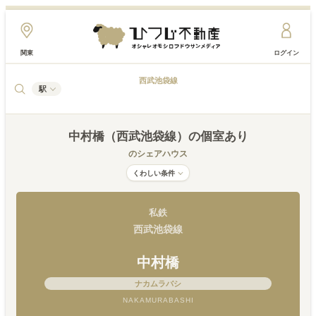
関東
ログイン
西武池袋線
駅
中村橋（西武池袋線）
の個室あり
のシェアハウス
くわしい条件
私鉄
西武池袋線
中村橋
ナカムラバシ
NAKAMURABASHI