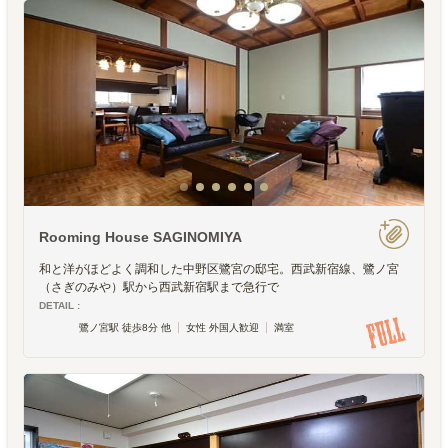
Rooming House SAGINOMIYA
和と洋がほどよく調和した中野区鷺宮の邸宅。西武新宿線、鷺ノ宮
（さぎのみや）駅から西武新宿駅まで急行で
DETAIL :
鷺ノ宮駅 徒歩8分 他
女性 外国人歓迎
満室