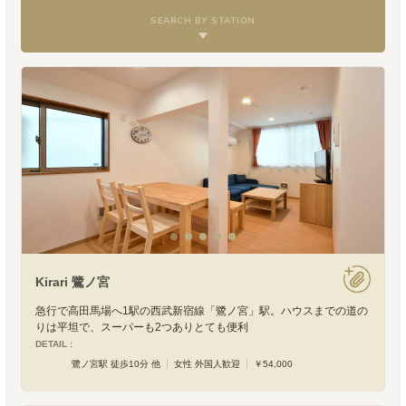
SEARCH BY STATION
Kirari 鷺ノ宮
急行で高田馬場へ1駅の西武新宿線「鷺ノ宮」駅。ハウスまでの道の
りは平坦で、スーパーも2つありとても便利
DETAIL :
鷺ノ宮駅 徒歩10分 他
女性 外国人歓迎
￥54,000