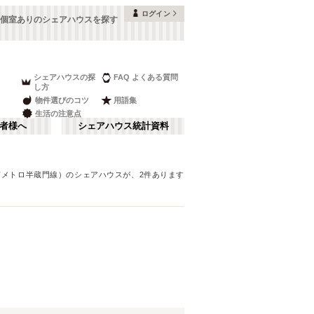
ログイン
個室ありのシェアハウスを探す
シェアハウスの探
FAQ よくある質問
し方
物件選びのコツ
用語集
生活の注意点
者様へ
シェアハウス統計資料
京メトロ半蔵門線）
のシェアハウスが、
2
件あります
品川・蒲田
さ行
(
147
)
な行
赤坂・大手町
(
35
)
ま行
調布・立川
(
88
)
東京メトロ東西線
板橋区
(
91
)
(
131
)
湘南・鎌倉
(
60
)
東京メトロ半蔵門線
中野区
(
58
)
(
58
)
栃木
(
7
)
都営浅草線
目黒区
(
45
)
(
82
)