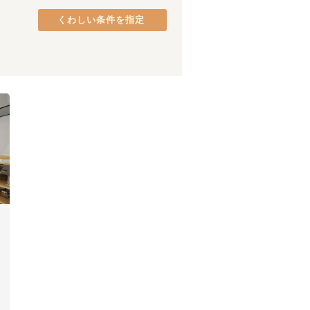
みなとみらい線
品川区
(
37
)
(
18
)
くわしい条件を指定
グリーンライン
港区
(
26
)
(
10
)
中央区
(
18
)
府中市
(
9
)
町田市
(
5
)
八王子市
(
3
)
日野市
(
2
)
永田町
(
2
)
東村山市
(
1
)
清澄白河
(
4
)