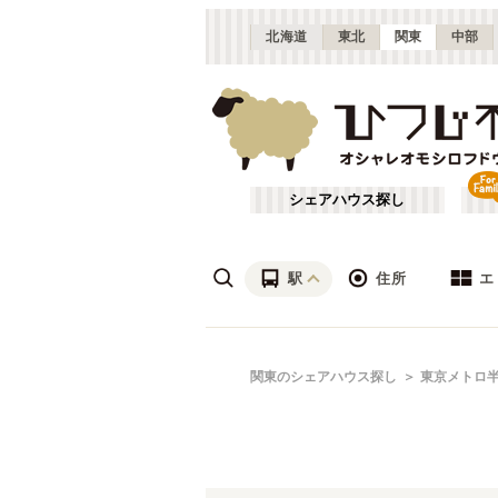
北海道
東北
関東
中部
シェアハウス探し
駅
住所
エ
渋谷・青山
あ行
関東のシェアハウス探し
東京メトロ
(
115
)
ざ行
上野・北千住
(
158
)
は行
銀座・門前仲町
(
62
)
東京メトロ銀座線
東京
(
72
)
や行
横浜・菊名
(
190
)
東京メトロ千代田線
大田区
(
84
)
(
99
)
千葉
(
136
)
東京メトロ南北線
足立区
(
56
)
(
88
)