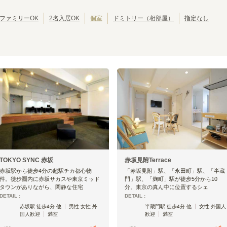
東京その他
(
1
)
都営新宿線
江戸川区
埼玉高速鉄道線
北区
(
42
(
81
)
)
(
39
)
(
11
)
りんかい線
葛飾区
東葉高速線
江東区
(
30
)
(
18
)
(
30
)
(
13
)
ファミリーOK
2名入居OK
個室
ドミトリー（相部屋）
指定なし
墨田区
三鷹市
(
24
)
(
19
)
武蔵野市
小平市
(
14
)
(
10
)
立川市
小金井市
(
7
)
(
6
)
東京メトロ半蔵門線
国分寺市
多摩市
(
4
)
(
4
)
西東京市
東久留米市
(
3
)
(
2
)
渋谷
表参道
(
13
)
(
6
)
昭島市
福生市
(
1
)
(
1
)
九段下
水天宮前
(
1
)
(
6
)
大島町
(
1
)
錦糸町
押上〈スカイツリー前〉
(
11
)
(
6
)
TOKYO SYNC 赤坂
赤坂見附Terrace
赤坂駅から徒歩4分の超駅チカ都心物
「赤坂見附」駅、「永田町」駅、「半蔵
件。徒歩圏内に赤坂サカスや東京ミッド
門」駅、「麹町」駅が徒歩5分から10
タウンがありながら、閑静な住宅
分。東京の真ん中に位置するシェ
DETAIL :
DETAIL :
赤坂駅 徒歩4分 他
男性 女性 外
半蔵門駅 徒歩4分 他
女性 外国人
国人歓迎
満室
歓迎
満室