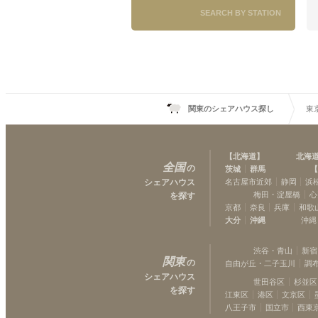
SEARCH BY STATION
関東のシェアハウス探し
東
【
北海道
】
北海
全国
の
茨城
群馬
【
シェアハウス
名古屋市近郊
静岡
浜
梅田・淀屋橋
心
を探す
京都
奈良
兵庫
和歌
大分
沖縄
沖縄
渋谷・青山
新宿
関東
の
自由が丘・二子玉川
調
シェアハウス
世田谷区
杉並区
を探す
江東区
港区
文京区
八王子市
国立市
西東