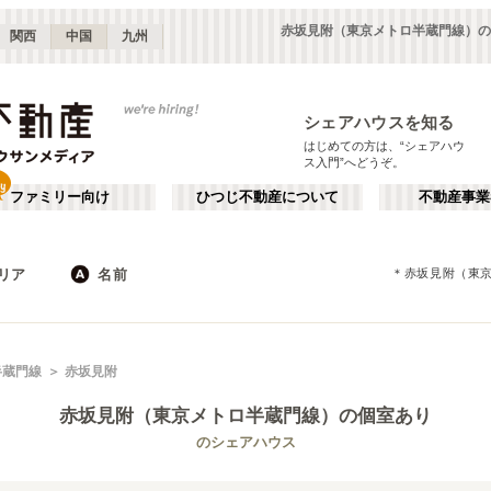
赤坂見附（東京メトロ半蔵門線）の
関西
中国
九州
シェアハウスを知る
はじめての方は、“シェアハウ
ス入門”へどうぞ。
ファミリー向け
ひつじ不動産について
不動産事業
リア
名前
＊
赤坂見附（東
東京
神奈川
JR
千葉
地下鉄
埼玉
私鉄
栃木
茨城
群馬
新宿・中野
か行
池袋・赤羽
が行
半蔵門線
赤坂見附
(
187
)
(
290
)
た行
だ行
下北沢・吉祥寺
飯田橋・四谷
(
203
)
(
75
)
赤坂見附（東京メトロ半蔵門線）
の個室あり
ば行
ぱ行
錦糸町・押上
自由が丘・二子玉川
(
112
)
(
74
)
東京メトロ丸ノ内線
世田谷区
東京メトロ日比谷線
杉並区
(
111
)
(
169
)
(
96
)
(
130
)
のシェアハウス
ら行
わ行
川崎・武蔵小杉
新百合ヶ丘・たまプラーザ
(
61
)
(
69
)
東京メトロ有楽町線
新宿区
東京メトロ有楽町新線
豊島区
(
66
)
(
128
)
(
63
)
(
32
)
埼玉
群馬
(
82
)
(
2
)
東京メトロ副都心線
練馬区
都営大江戸線
渋谷区
(
53
)
(
153
)
(
53
)
(
178
)