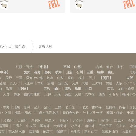
京メトロ半蔵門線
赤坂見附
道
札幌・石狩
【
東北
】
宮城
山形
宮城
仙台
山形
【
関
中部
】
愛知
長野
静岡
岐阜
山梨
石川
三重
福井
富山
名
松
長野
三重
愛知その他
岐阜
山梨
富山
福井
石川
【
関西
】
大阪
斎橋・なんば
天王寺
本町・船場
新大阪
天満・京橋
上本町・鶴橋
大阪ベイエ
山
滋賀
【
中国
】
広島
岡山
徳島
鳥取
山口
広島
岡山・倉敷
大分
博多・福岡市東部
天神・大濠
薬院・大橋・六本松
西新・ももち
福岡その
・中野
池袋・赤羽
品川・蒲田
上野・北千住
下北沢・吉祥寺
飯田橋・四谷
赤
布・立川
横浜・菊名
川崎・武蔵小杉
新百合ヶ丘・たまプラーザ
湘南・鎌倉
千葉
板橋区
大田区
新宿区
豊島区
中野区
足立区
練馬区
渋谷区
目黒区
台東
墨田区
三鷹市
中央区
調布市
武蔵野市
小平市
府中市
千代田区
立川市
小
京市
東久留米市
日野市
狛江市
昭島市
福生市
東村山市
武蔵村山市
大島町