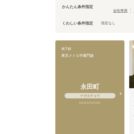
茨城
(
3
)
都営三田線
台東区
(
43
)
(
107
)
かんたん条件指定
ブルーライン
荒川区
(
30
)
(
67
)
女性専用
文京区
(
25
)
指定なし
くわしい条件指定
調布市
(
14
)
千代田区
(
8
)
清瀬市
(
4
)
国立市
(
3
)
東京メトロ半蔵門線
地下鉄
狛江市
(
2
)
半蔵門
(
1
)
東京メトロ半蔵門線
武蔵村山市
(
1
)
住吉
(
8
)
永田町
ナガタチョウ
NAGATACHO