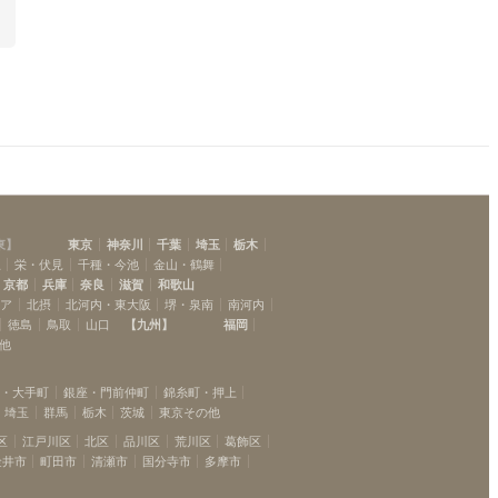
東
】
東京
神奈川
千葉
埼玉
栃木
駅
栄・伏見
千種・今池
金山・鶴舞
京都
兵庫
奈良
滋賀
和歌山
リア
北摂
北河内・東大阪
堺・泉南
南河内
徳島
鳥取
山口
【
九州
】
福岡
他
坂・大手町
銀座・門前仲町
錦糸町・押上
埼玉
群馬
栃木
茨城
東京その他
区
江戸川区
北区
品川区
荒川区
葛飾区
金井市
町田市
清瀬市
国分寺市
多摩市