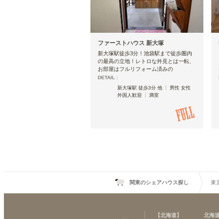
ファーストハウス 新大塚
新大塚駅徒歩3分！池袋駅まで徒歩圏内
の最高の立地！レトロな外見とは一転、
お部屋はフルリフォーム済みの
DETAIL :
新大塚駅 徒歩3分 他
男性 女性
外国人歓迎
満室
関東のシェアハウス探し
東
【
北海道
】
北海