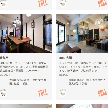
皆集亭
ittou 大塚
2017年1月リニューアルOPEN。男女入
イットウは一棟。道のかどっこに建って
居可能となりました。JR山手線大塚駅周
います。イットウ。日当たり良好。イッ
辺は飲食店・居酒屋・スーパー・
トウ。地下1階から地上4階まで
DETAIL :
DETAIL :
大塚駅 徒歩4分 他
男性 女性 外
大塚駅 徒歩5分 他
男性 女性 外
国人歓迎
満室
国人歓迎
満室