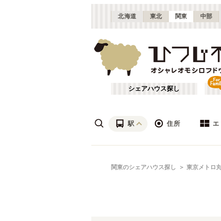
北海道
東北
関東
中部
シェアハウス探し
駅
住所
エ
渋谷・青山
あ行
関東のシェアハウス探し
東京メトロ
(
115
)
ざ行
上野・北千住
(
158
)
は行
銀座・門前仲町
(
62
)
東京メトロ銀座線
東京
(
72
)
や行
横浜・菊名
(
190
)
東京メトロ千代田線
大田区
(
84
)
(
99
)
千葉
(
136
)
東京メトロ南北線
足立区
(
56
)
(
88
)