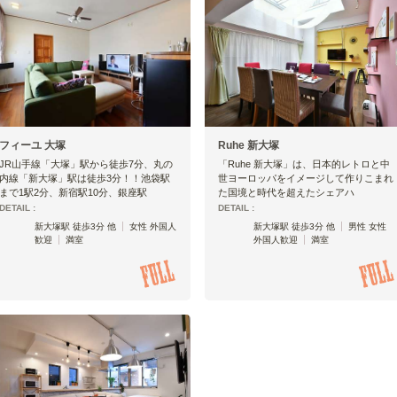
フィーユ 大塚
Ruhe 新大塚
JR山手線「大塚」駅から徒歩7分、丸の
「Ruhe 新大塚」は、日本的レトロと中
内線「新大塚」駅は徒歩3分！！池袋駅
世ヨーロッパをイメージして作りこまれ
まで1駅2分、新宿駅10分、銀座駅
た国境と時代を超えたシェアハ
DETAIL :
DETAIL :
新大塚駅 徒歩3分 他
女性 外国人
新大塚駅 徒歩3分 他
男性 女性
歓迎
満室
外国人歓迎
満室