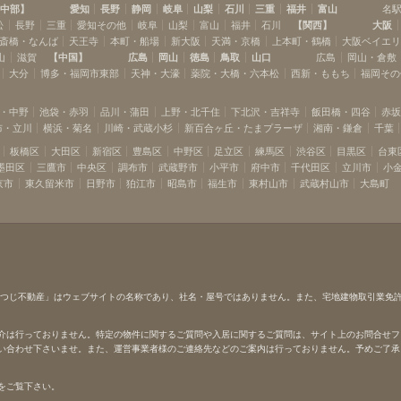
中部
】
愛知
長野
静岡
岐阜
山梨
石川
三重
福井
富山
名
松
長野
三重
愛知その他
岐阜
山梨
富山
福井
石川
【
関西
】
大阪
斎橋・なんば
天王寺
本町・船場
新大阪
天満・京橋
上本町・鶴橋
大阪ベイエ
山
滋賀
【
中国
】
広島
岡山
徳島
鳥取
山口
広島
岡山・倉敷
大分
博多・福岡市東部
天神・大濠
薬院・大橋・六本松
西新・ももち
福岡その
・中野
池袋・赤羽
品川・蒲田
上野・北千住
下北沢・吉祥寺
飯田橋・四谷
赤
布・立川
横浜・菊名
川崎・武蔵小杉
新百合ヶ丘・たまプラーザ
湘南・鎌倉
千葉
板橋区
大田区
新宿区
豊島区
中野区
足立区
練馬区
渋谷区
目黒区
台東
墨田区
三鷹市
中央区
調布市
武蔵野市
小平市
府中市
千代田区
立川市
小
京市
東久留米市
日野市
狛江市
昭島市
福生市
東村山市
武蔵村山市
大島町
ひつじ不動産」はウェブサイトの名称であり、社名・屋号ではありません。また、宅地建物取引業免
介は行っておりません。特定の物件に関するご質問や入居に関するご質問は、サイト上のお問合せフ
い合わせ下さいませ。また、運営事業者様のご連絡先などのご案内は行っておりません。予めご了承
をご覧下さい。