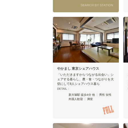
SEARCH BY STATION
やかまし 東京シェアハウス
「いただきますからつながる出会い」シ
ェアする暮らし、農・食・つながりを大
切にして8人シェアハウス暮ら
DETAIL :
新大塚駅 徒歩4分 他
男性 女性
外国人歓迎
満室