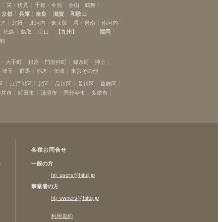
駅
栄・伏見
千種・今池
金山・鶴舞
京都
兵庫
奈良
滋賀
和歌山
リア
北摂
北河内・東大阪
堺・泉南
南河内
徳島
鳥取
山口
【
九州
】
福岡
他
坂・大手町
銀座・門前仲町
錦糸町・押上
埼玉
群馬
栃木
茨城
東京その他
区
江戸川区
北区
品川区
荒川区
葛飾区
金井市
町田市
清瀬市
国分寺市
多摩市
各種お問合せ
一般の方
許
htj_users@hituji.jp
事業者の方
htj_owners@hituji.jp
利用規約