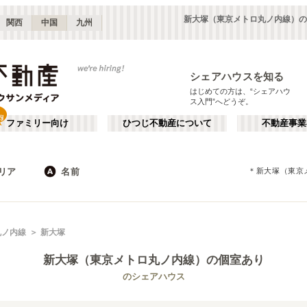
新大塚（東京メトロ丸ノ内線）の
関西
中国
九州
シェアハウスを知る
はじめての方は、“シェアハウ
ス入門”へどうぞ。
ファミリー向け
ひつじ不動産について
不動産事業
リア
名前
＊
新大塚（東京
東京
神奈川
JR
千葉
地下鉄
埼玉
私鉄
栃木
茨城
群馬
新宿・中野
か行
池袋・赤羽
が行
丸ノ内線
新大塚
(
187
)
(
290
)
た行
だ行
下北沢・吉祥寺
飯田橋・四谷
(
203
)
(
75
)
新大塚（東京メトロ丸ノ内線）
の個室あり
ば行
ぱ行
錦糸町・押上
自由が丘・二子玉川
(
112
)
(
74
)
東京メトロ丸ノ内線
世田谷区
東京メトロ日比谷線
杉並区
(
111
)
(
169
)
(
96
)
(
130
)
のシェアハウス
ら行
わ行
川崎・武蔵小杉
新百合ヶ丘・たまプラーザ
(
61
)
(
69
)
東京メトロ有楽町線
新宿区
東京メトロ有楽町新線
豊島区
(
66
)
(
128
)
(
63
)
(
32
)
埼玉
群馬
(
82
)
(
2
)
東京メトロ副都心線
練馬区
都営大江戸線
渋谷区
(
53
)
(
153
)
(
53
)
(
178
)