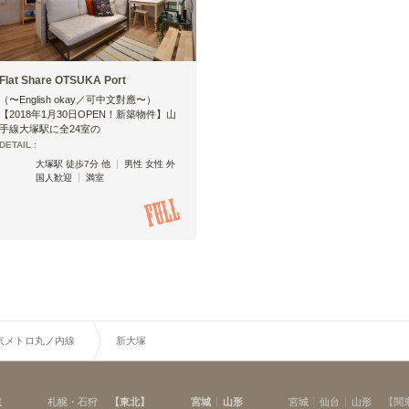
Flat Share OTSUKA Port
（〜English okay／可中文對應〜）
【2018年1月30日OPEN！新築物件】山
手線大塚駅に全24室の
DETAIL :
大塚駅 徒歩7分 他
男性 女性 外
国人歓迎
満室
京メトロ丸ノ内線
新大塚
道
札幌・石狩
【
東北
】
宮城
山形
宮城
仙台
山形
【
関