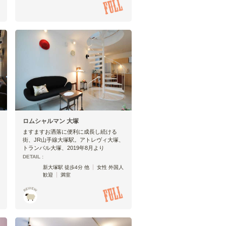
ロムシャルマン 大塚
ますますお洒落に便利に成長し続ける
街、JR山手線大塚駅。アトレヴィ大塚、
トランパル大塚、2019年8月より
DETAIL :
新大塚駅 徒歩4分 他
女性 外国人
歓迎
満室