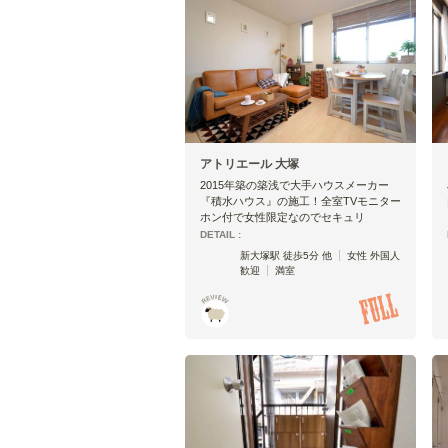
アトリエール 大塚
2015年築の築浅で大手ハウスメーカー
『積水ハウス』の施工！全室TVモニター
ホン付で女性限定なのでセキュリ
DETAIL :
新大塚駅 徒歩5分 他
女性 外国人
歓迎
満室