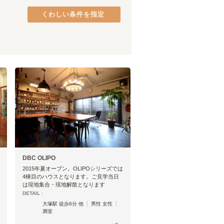
みなとみらい線
品川区
(
37
)
(
18
)
くわしい条件を指定
グリーンライン
港区
(
26
)
(
10
)
中央区
(
18
)
府中市
(
9
)
町田市
(
5
)
八王子市
(
3
)
日野市
(
2
)
茗荷谷
(
5
)
東村山市
(
1
)
淡路町
(
2
)
四谷三丁目
(
6
)
西新宿
(
4
)
新高円寺
(
9
)
中野富士見町
(
4
)
DBC OLIPO
2015年夏オープン。OLIPOシリーズでは
4棟目のハウスとなります。ご見学当日
は現地集合・現地解散となります
DETAIL :
大塚駅 徒歩6分 他
男性 女性
満室