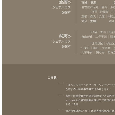
全国
の
茨城
群馬
【
シェアハウス
名古屋市近郊
静岡
浜
梅田・淀屋橋
心
を探す
京都
奈良
兵庫
和歌
大分
沖縄
沖縄
渋谷・青山
新宿
関東
の
自由が丘・二子玉川
調
シェアハウス
世田谷区
杉並区
を探す
江東区
港区
文京区
八王子市
国立市
西東
ご注意
「オシャレオモシロフドウサンメディア 
を有する不動産事業者ではありません。
当社では特定物件の運営管理及び入居の仲
ォームから各運営事業者様宛てに直接お問
下さいませ。
個人情報保護については
個人情報保護方針