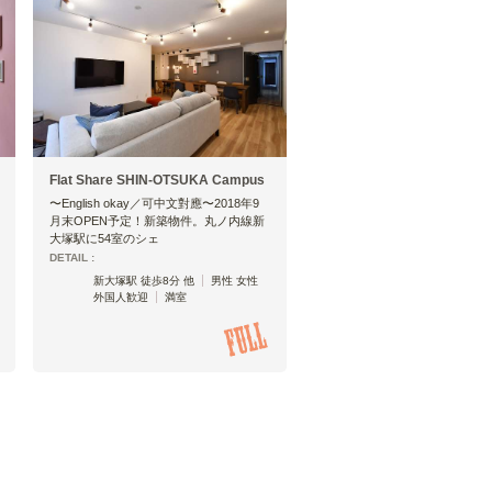
Flat Share SHIN-OTSUKA Campus
〜English okay／可中文對應〜2018年9
月末OPEN予定！新築物件。丸ノ内線新
大塚駅に54室のシェ
DETAIL :
新大塚駅 徒歩8分 他
男性 女性
外国人歓迎
満室