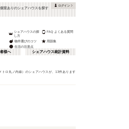
ログイン
個室ありのシェアハウスを探す
シェアハウスの探
FAQ よくある質問
し方
物件選びのコツ
用語集
生活の注意点
者様へ
シェアハウス統計資料
メトロ丸ノ内線）
のシェアハウスが、
13
件あります
品川・蒲田
さ行
(
147
)
な行
赤坂・大手町
(
35
)
ま行
調布・立川
(
88
)
東京メトロ東西線
板橋区
(
91
)
(
131
)
湘南・鎌倉
(
60
)
東京メトロ半蔵門線
中野区
(
58
)
(
58
)
栃木
(
7
)
都営浅草線
目黒区
(
45
)
(
82
)