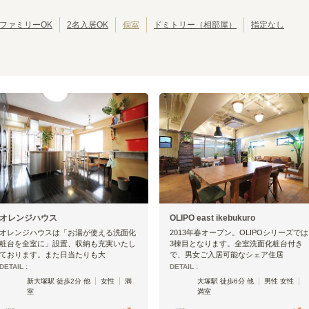
東京その他
(
1
)
都営新宿線
江戸川区
埼玉高速鉄道線
北区
(
42
(
81
)
)
(
39
)
(
11
)
りんかい線
葛飾区
東葉高速線
江東区
(
30
)
(
18
)
(
30
)
(
13
)
ファミリーOK
2名入居OK
個室
ドミトリー（相部屋）
指定なし
墨田区
三鷹市
(
24
)
(
19
)
武蔵野市
小平市
(
14
)
(
10
)
立川市
小金井市
(
7
)
(
6
)
東京メトロ丸ノ内線
国分寺市
多摩市
(
4
)
(
4
)
西東京市
東久留米市
(
3
)
(
2
)
池袋
新大塚
(
21
)
(
13
)
昭島市
福生市
(
1
)
(
1
)
本郷三丁目
御茶ノ水
(
4
)
(
2
)
大島町
(
1
)
赤坂見附
四ツ谷
(
2
)
(
5
)
新宿三丁目
新宿
(
8
)
(
14
)
新中野
東高円寺
(
6
)
(
6
)
荻窪
中野新橋
(
17
)
(
5
)
オレンジハウス
OLIPO east ikebukuro
オレンジハウスは「お湯が使える洗面化
2013年春オープン。OLIPOシリーズでは
粧台を全室に」設置、収納も充実いたし
3棟目となります。全室洗面化粧台付き
ております。また日当たりも大
で、男女ご入居可能なシェア住居
DETAIL :
DETAIL :
新大塚駅 徒歩2分 他
女性
満
大塚駅 徒歩6分 他
男性 女性
室
満室