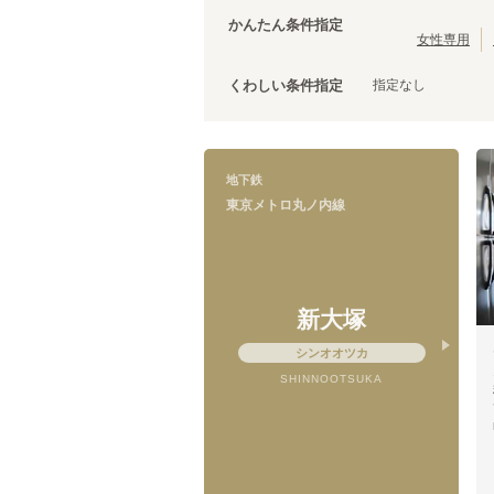
茨城
(
3
)
都営三田線
台東区
(
43
)
(
107
)
かんたん条件指定
ブルーライン
荒川区
(
30
)
(
67
)
女性専用
文京区
(
25
)
指定なし
くわしい条件指定
調布市
(
14
)
千代田区
(
8
)
清瀬市
(
4
)
国立市
(
3
)
東京メトロ丸ノ内線
地下鉄
狛江市
(
2
)
後楽園
(
6
)
東京メトロ丸ノ内線
武蔵村山市
(
1
)
銀座
(
2
)
新宿御苑前
(
1
)
中野坂上
(
11
)
南阿佐ケ谷
(
10
)
新大塚
方南町
(
6
)
シンオオツカ
SHINNOOTSUKA