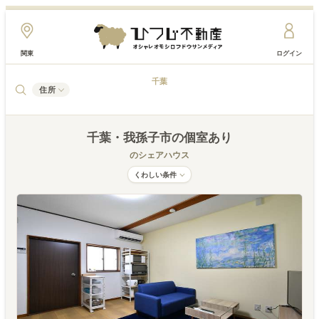
関東
ログイン
千葉
住所
千葉
・我孫子市
の個室あり
のシェアハウス
くわしい条件