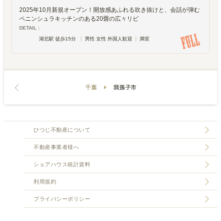
2025年10月新規オープン！開放感あふれる吹き抜けと、会話が弾む
ペニンシュラキッチンのある20畳の広々リビ
DETAIL :
湖北駅 徒歩15分
男性 女性 外国人歓迎
満室
千葉
我孫子市
ひつじ不動産について
不動産事業者様へ
シェアハウス統計資料
利用規約
プライバシーポリシー