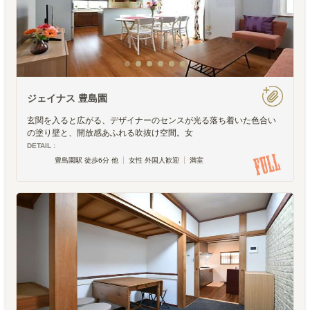
ジェイナス 豊島園
玄関を入ると広がる、デザイナーのセンスが光る落ち着いた色合い
の塗り壁と、開放感あふれる吹抜け空間。女
DETAIL :
豊島園駅 徒歩6分 他
女性 外国人歓迎
満室