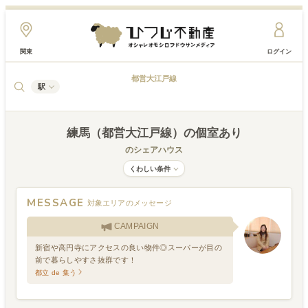
関東
ログイン
都営大江戸線
駅
練馬（都営大江戸線）
の個室あり
のシェアハウス
くわしい条件
MESSAGE
対象エリアのメッセージ
CAMPAIGN
新宿や高円寺にアクセスの良い物件◎スーパーが目の
前で暮らしやすさ抜群です！
都立 de 集う