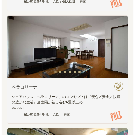
桜台駅 徒歩1分 他
女性 外国人歓迎
満室
ベラコリーナ
シェアハウス「べラコリーナ」のコンセプトは『安心／安全／快適
の豊かな生活』全室陽が差し込む6畳以上の
DETAIL :
桜台駅 徒歩4分 他
女性
満室