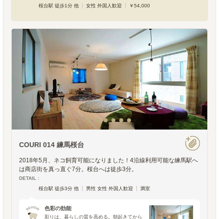
桜台駅 徒歩1分 他
女性 外国人歓迎
￥54,000
COURI 014 練馬桜台
2018年5月、ネコ飼育可能になりました！4沿線利用可能な練馬駅へ
は商店街を真っ直ぐ7分。桜台へは徒歩3分。
DETAIL :
桜台駅 徒歩3分 他
男性 女性 外国人歓迎
満室
色彩の効能
彩りは、暮らしの質を高める。朝起きてから