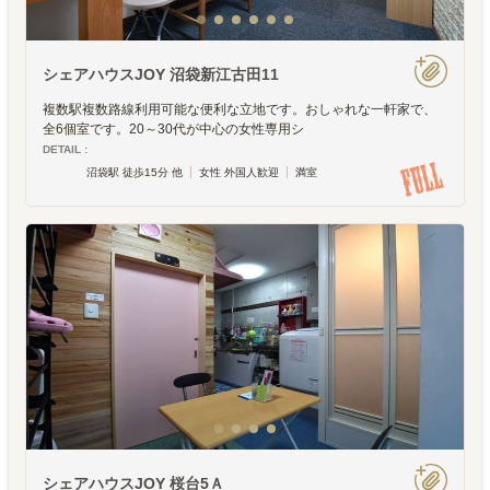
シェアハウスJOY 沼袋新江古田11
複数駅複数路線利用可能な便利な立地です。おしゃれな一軒家で、
全6個室です。20～30代が中心の女性専用シ
DETAIL :
沼袋駅 徒歩15分 他
女性 外国人歓迎
満室
シェアハウスJOY 桜台5Ａ