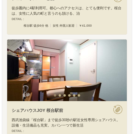
徒歩圏内に4駅利用可。都心へのアクセスは、とても便利です。桜台
は、女性に人気の町と言うのも頷ける、治
DETAIL :
桜台駅 徒歩6分 他
女性 外国人歓迎
￥41,000
シェアハウスJOY 桜台駅前
西武池袋線「桜台駅」まで徒歩30秒の駅近女性専用シェアハウス。
設備・生活備品も充実。カバン一つで新生活
DETAIL :