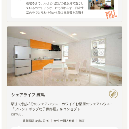
夜眠るまで、人はどれほどの色を見て過ごし
ているのでしょうか。にも関わらず、日常生
活の中でとりわけ色から受ける影響を意識す
ることは少ないもの。でも、色は無意識の今
この瞬間にも、私たちの心や身体に様々な影
響を与えているそうで
シェアライフ 練馬
駅まで徒歩3分のシェアハウス・カワイイお部屋のシェアハウス・
「フレンチポップな子供部屋」をコンセプト
DETAIL :
豊島園駅 徒歩3分 他
女性 外国人歓迎
満室