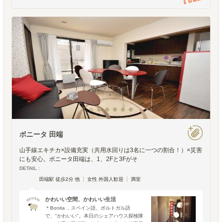
ボニータ 田端
山手線エキチカ×設備充実（共用水回りは3名に一つの割合！）×災害
にも安心。ボニータ田端は、1、2Fと3Fがそ
DETAIL :
田端駅 徒歩2分 他
女性 外国人歓迎
満室
かわいい空間、かわいい生活
＊Bonita .. スペイン語、ポルトガル語
で、"かわいい"。本日のシェアハウス探検隊