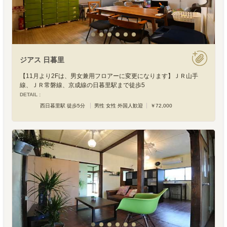
ジアス 日暮里
【11月より2Fは、男女兼用フロアーに変更になります】ＪＲ山手
線、ＪＲ常磐線、京成線の日暮里駅まで徒歩5
DETAIL :
西日暮里駅 徒歩5分
男性 女性 外国人歓迎
￥72,000