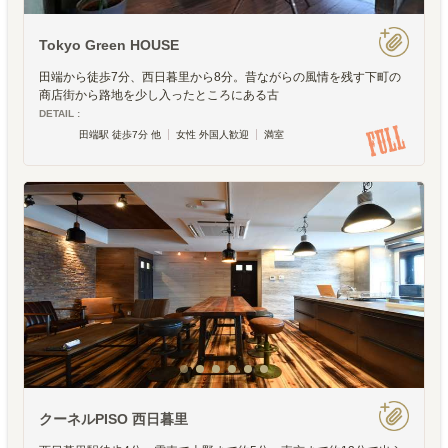
Tokyo Green HOUSE
田端から徒歩7分、西日暮里から8分。昔ながらの風情を残す下町の
商店街から路地を少し入ったところにある古
DETAIL :
田端駅 徒歩7分 他
女性 外国人歓迎
満室
クーネルPISO 西日暮里