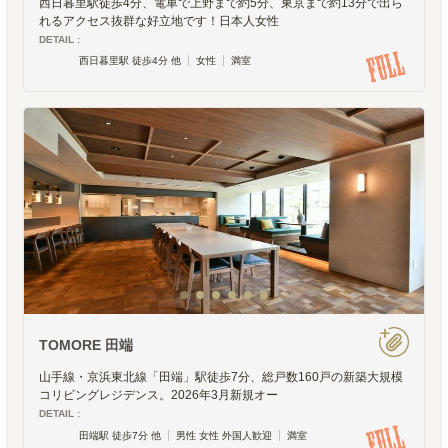
西日暮里駅徒歩4分、電車で上野まで約5分、東京まで約13分で出ら
れるアクセス抜群な好立地です！日本人女性
DETAIL :
西日暮里駅 徒歩4分 他
女性
満室
TOMORE 田端
山手線・京浜東北線「田端」駅徒歩7分、総戸数160戸の新築大規模
コリビングレジデンス。2026年3月新規オー
DETAIL :
田端駅 徒歩7分 他
男性 女性 外国人歓迎
満室