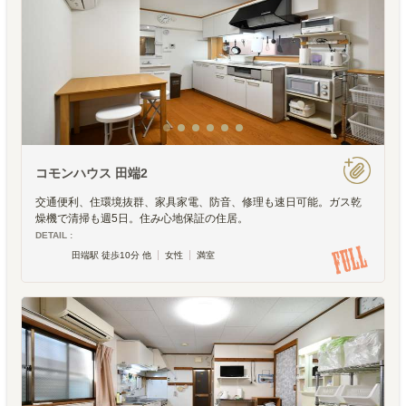
コモンハウス 田端2
交通便利、住環境抜群、家具家電、防音、修理も速日可能。ガス乾
燥機で清掃も週5日。住み心地保証の住居。
DETAIL :
田端駅 徒歩10分 他
女性
満室