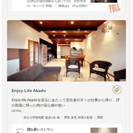
はJR山手線田端駅から歩いて2分、女性専用
の「ボニータ 田端」 。建物は1、2Fは玄関が
共同で、広いラウンジをシェアするひとつの
ユニット、3Ｆ部分は4室だけの小さめのシェ
ア
Enjoy Life Akado
Enjoy life Akadoを造るにあたって居住者の方々が仕事から帰り、2F
の部屋に帰った時の安心感や使い
DETAIL :
赤土小学校前駅 徒歩1分 他
男性 女性 外国人歓迎
満室
隠れ家レストラン