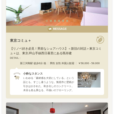
MESSAGE
東京コミュ＋
【リノベ好き必見！男前なシェアハウス】＜新旧の対話＞東京コミ
ュ＋は、東京JR山手線西日暮里にある既存建
DETAIL :
新三河島駅 徒歩6分 他
男性 女性 外国人歓迎
￥58,000 - 59,000
小粋なスタンス
いわゆる「素材感を大切にしている」という
話とも、すこし違うような。無造作に壁紙が
引きはがされた、剥き出しのコンクリート。
木目も色も異なる、不揃いのフローリング。
いわゆる“ラフな仕上げ”というお洒落なニュ
アンスを片足分ほど飛び越えた、すこし武骨
な姿です。暮らしや