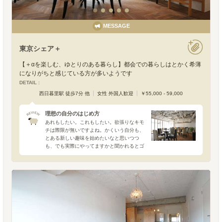
MESSAGE
東京シェア＋
【＋αを楽しむ、ゆとりのある暮らし】都会での暮らしはとかく希薄
になりがちと感じている方が多いようです
DETAIL :
西日暮里駅 徒歩7分 他
女性 外国人歓迎
￥55,000 - 59,000
理想の自分のはじめ方
あれもしたい。これもしたい。欲張りなキモ
チは際限が無いですよね。かくいう自分も、
とある新しい趣味を始めたいなと思いつつ
も、でも実際にやってますかと聞かれるとゴ
ニョゴニョと濁して過ごす今日この頃…。容
赦なく追い立てる仕事の山に、ありがたくも
差し込まれる友人たちか