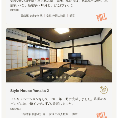
徒歩5分の山手線・京浜東北線「田端」駅からは、東京駅へ10分、池
袋駅へ9分、新宿駅へ18分と、どこに行くに
DETAIL :
田端駅 徒歩5分 他
女性 外国人歓迎
満室
Style House Yanaka 2
フルリノベーションをして、2011年10月に完成しました。和風のリ
ビングには、40インチのTVを設置しました。
DETAIL :
千駄木駅 徒歩4分 他
女性 外国人歓迎
満室