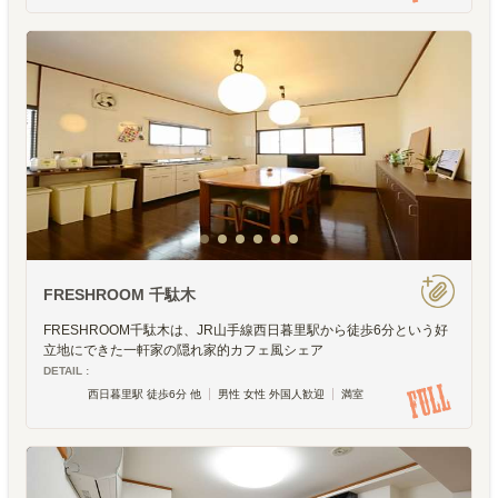
FRESHROOM 千駄木
FRESHROOM千駄木は、JR山手線西日暮里駅から徒歩6分という好
立地にできた一軒家の隠れ家的カフェ風シェア
DETAIL :
西日暮里駅 徒歩6分 他
男性 女性 外国人歓迎
満室