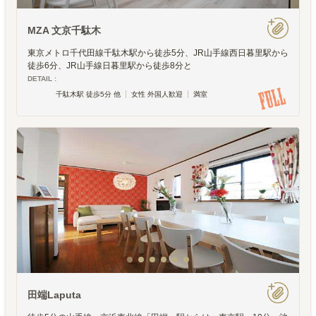
MZA 文京千駄木
東京メトロ千代田線千駄木駅から徒歩5分、JR山手線西日暮里駅から
徒歩6分、JR山手線日暮里駅から徒歩8分と
DETAIL :
千駄木駅 徒歩5分 他
女性 外国人歓迎
満室
田端Laputa