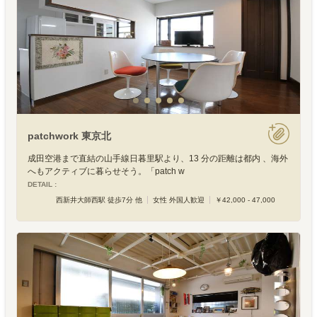
patchwork 東京北
成田空港まで直結の山手線日暮里駅より、13 分の距離は都内 、海外
へもアクティブに暮らせそう。「patch w
DETAIL :
西新井大師西駅 徒歩7分 他
女性 外国人歓迎
￥42,000 - 47,000