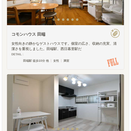
コモンハウス 田端
女性向きの静かなゲストハウスです。個室の広さ、収納の充実、清
潔さを重視しました。田端駅、西日暮里駅だ
DETAIL :
田端駅 徒歩10分 他
女性
満室