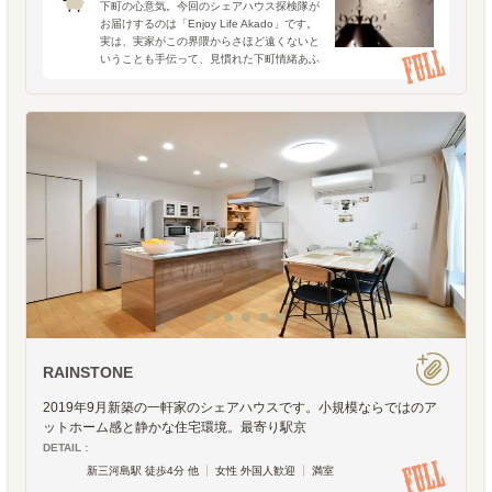
下町の心意気。今回のシェアハウス探検隊が
お届けするのは「Enjoy Life Akado」です。
実は、実家がこの界隈からさほど遠くないと
いうことも手伝って、見慣れた下町情緒あふ
れるエリアにもおもしろいシェアハウスが誕
生する時代になったのか・・と、個人的な驚
きも
RAINSTONE
2019年9月新築の一軒家のシェアハウスです。小規模ならではのア
ットホーム感と静かな住宅環境。最寄り駅京
DETAIL :
新三河島駅 徒歩4分 他
女性 外国人歓迎
満室