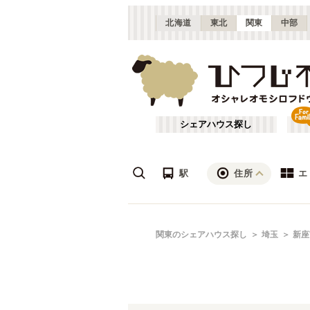
北海道
東北
関東
中部
シェアハウス探し
駅
住所
エ
渋谷・青山
あ行
関東のシェアハウス探し
埼玉
新座
(
115
)
ざ行
上野・北千住
(
158
)
は行
銀座・門前仲町
(
62
)
JR常磐線(取手～いわき)
埼玉
(
3
)
や行
横浜・菊名
(
190
)
JR南武線
草加市
(
8
)
(
87
)
千葉
(
136
)
JR根岸線
三郷市
(
3
)
(
44
)