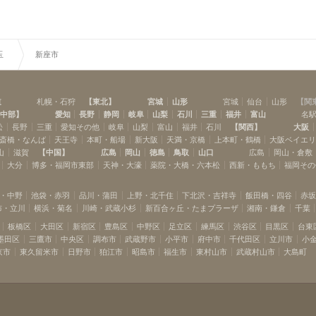
玉
新座市
道
札幌・石狩
【
東北
】
宮城
山形
宮城
仙台
山形
【
関
中部
】
愛知
長野
静岡
岐阜
山梨
石川
三重
福井
富山
名
松
長野
三重
愛知その他
岐阜
山梨
富山
福井
石川
【
関西
】
大阪
斎橋・なんば
天王寺
本町・船場
新大阪
天満・京橋
上本町・鶴橋
大阪ベイエ
山
滋賀
【
中国
】
広島
岡山
徳島
鳥取
山口
広島
岡山・倉敷
大分
博多・福岡市東部
天神・大濠
薬院・大橋・六本松
西新・ももち
福岡その
・中野
池袋・赤羽
品川・蒲田
上野・北千住
下北沢・吉祥寺
飯田橋・四谷
赤
布・立川
横浜・菊名
川崎・武蔵小杉
新百合ヶ丘・たまプラーザ
湘南・鎌倉
千葉
板橋区
大田区
新宿区
豊島区
中野区
足立区
練馬区
渋谷区
目黒区
台東
墨田区
三鷹市
中央区
調布市
武蔵野市
小平市
府中市
千代田区
立川市
小
京市
東久留米市
日野市
狛江市
昭島市
福生市
東村山市
武蔵村山市
大島町