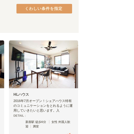
JR青梅線
上里町
(
1
)
(
10
)
くわしい条件を指定
宇都宮線
桶川市
(
1
)
(
48
)
JR高崎線
(
46
)
JR成田線
(
28
)
JR烏山線
(
1
)
JR上越線
(
2
)
上越新幹線
(
16
)
HLハウス
2016年7月オープン！シェアハウス特有
のコミュニケーションをとれるように運
用していきたいと思います。入
DETAIL :
新座駅 徒歩6分
女性 外国人歓
迎
満室