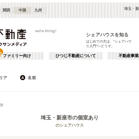
埼玉・新
関西
中国
九州
シェアハウスを知る
はじめての方は、“シェアハウ
ス入門”へどうぞ。
ファミリー向け
ひつじ不動産について
不動産事業
リア
名前
東京
神奈川
JR
千葉
地下鉄
埼玉
私鉄
栃木
茨城
群馬
新宿・中野
か行
池袋・赤羽
が行
市
(
187
)
(
290
)
た行
だ行
下北沢・吉祥寺
飯田橋・四谷
(
203
)
(
75
)
埼玉
・新座市
の個室あり
ば行
ぱ行
錦糸町・押上
自由が丘・二子玉川
(
112
)
(
74
)
JR東北本線(黒磯～利府・盛岡)
さいたま市
JR東海道本線(東京～熱海)
川口市
(
19
)
(
1
)
(
12
)
(
63
)
のシェアハウス
ら行
わ行
川崎・武蔵小杉
新百合ヶ丘・たまプラーザ
(
61
)
(
69
)
JR鶴見線
朝霞市
JR武蔵野線
新座市
(
5
)
(
10
)
(
4
)
(
36
)
埼玉
群馬
(
82
)
(
2
)
JR横須賀線
川越市
JR相模線
宮代町
(
2
)
(
86
)
(
2
)
(
12
)