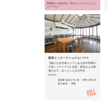
荻窪駅から徒歩4分！ 食をコンセプトにしたシ
ェアハウス
新座インターナショナルハウス
【静かな住宅地エリアにある全97部屋の
大型シェアハウス】全室、家具および家
電付きで、広々とした12.6平米
DETAIL :
新座駅 徒歩17分 他
男性 女性 外
国人歓迎
満室