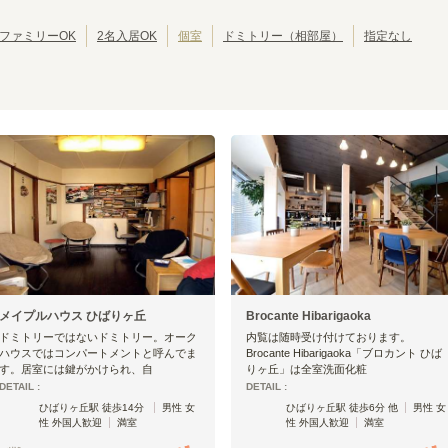
東京その他
(
1
)
JR中央・総武線
上尾市
JR総武本線
ふじみ野市
(
1
)
(
304
)
(
(
1
54
)
)
JR八高線(八王子～高麗川)
北本市
JR八高線(高麗川～高崎)
三芳町
(
1
)
(
5
)
(
1
)
(
1
)
ファミリーOK
2名入居OK
個室
ドミトリー（相部屋）
指定なし
JR埼京線
所沢市
JR川越線
吉川市
(
1
)
(
125
)
(
1
)
(
4
)
JR内房線
JR京葉線
(
16
)
(
22
)
JR京浜東北線
JR湘南新宿ライン
(
258
)
(
144
)
JR日光線
JR両毛線
(
4
)
(
2
)
東海道新幹線
東北新幹線
(
10
)
(
19
)
秋田新幹線
北陸新幹線
(
19
)
(
16
)
メイプルハウス ひばりヶ丘
Brocante Hibarigaoka
ドミトリーではないドミトリー。オーク
内覧は随時受け付けております。
ハウスではコンパートメントと呼んでま
Brocante Hibarigaoka「ブロカント ひば
す。居室には鍵がかけられ、自
りヶ丘」は全室洗面化粧
DETAIL :
DETAIL :
ひばりヶ丘駅 徒歩14分
男性 女
ひばりヶ丘駅 徒歩6分 他
男性 女
性 外国人歓迎
満室
性 外国人歓迎
満室