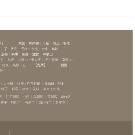
東
】
東京
神奈川
千葉
埼玉
栃木
駅
栄・伏見
千種・今池
金山・鶴舞
京都
兵庫
奈良
滋賀
和歌山
リア
北摂
北河内・東大阪
堺・泉南
南河内
徳島
鳥取
山口
【
九州
】
福岡
他
坂・大手町
銀座・門前仲町
錦糸町・押上
埼玉
群馬
栃木
茨城
東京その他
区
江戸川区
北区
品川区
荒川区
葛飾区
金井市
町田市
清瀬市
国分寺市
多摩市