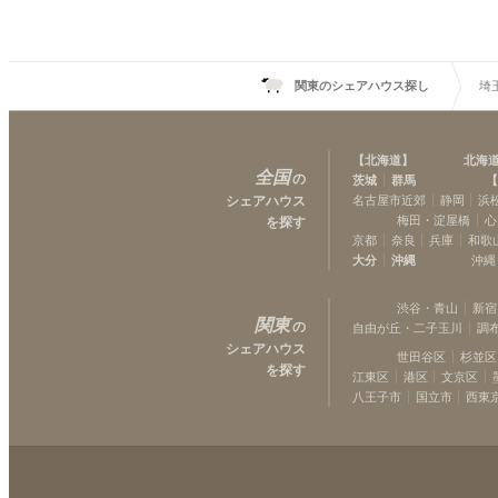
関東のシェアハウス探し
埼
【
北海道
】
北海
全国
の
茨城
群馬
【
シェアハウス
名古屋市近郊
静岡
浜
梅田・淀屋橋
心
を探す
京都
奈良
兵庫
和歌
大分
沖縄
沖縄
渋谷・青山
新宿
関東
の
自由が丘・二子玉川
調
シェアハウス
世田谷区
杉並区
を探す
江東区
港区
文京区
八王子市
国立市
西東