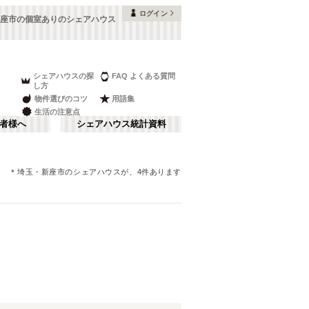
ログイン
座市の個室ありのシェアハウス
シェアハウスの探
FAQ よくある質問
し方
物件選びのコツ
用語集
生活の注意点
者様へ
シェアハウス統計資料
＊
埼玉
・新座市
のシェアハウスが、
4
件あります
品川・蒲田
さ行
(
147
)
な行
赤坂・大手町
(
35
)
ま行
調布・立川
(
88
)
JR山手線
越谷市
(
8
)
(
260
)
湘南・鎌倉
(
60
)
JR横浜線
和光市
(
4
)
(
33
)
栃木
(
7
)
JR中央本線(東京～塩尻)
戸田市
(
2
)
(
76
)