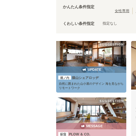
茨城
(
3
)
JR中央線(快速)
蕨市
(
2
)
(
210
)
かんたん条件指定
JR五日市線
春日部市
(
1
)
(
1
)
女性専用
JR常磐線(上野～取手)
杉戸町
(
1
)
(
86
)
指定なし
くわしい条件指定
JR外房線
(
15
)
JR成田エクスプレス
(
83
)
JR信越本線
(
1
)
SUGGESTION
上野東京ライン
(
12
)
山形新幹線
(
19
)
UPDATE
猿山シェアロッヂ
堀ノ内
自然に囲まれた山小屋のデザイン 海を見ながら
リモートワーク
SUGGESTION
MESSAGE
PLOW ＆ CO.
荻窪