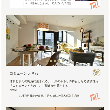
こう、掃除もしなきゃと、考えていた予定は
たくさん。でも、どうしても身体が動かな
い…そんな日もあります。「せっかくの休日
なのに、なんにもしない
コミューン ときわ
浦和ときわの街角に生まれる、55戸の暮らしの舞台となる賃貸住宅
「コミューンときわ」。「街角から暮らしを
DETAIL :
北浦和駅 徒歩10分 他
男性 女性 外国人歓迎
満室