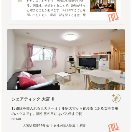
ただいま。おかえり。 何気ない挨拶のでき
る、関係性。挨拶をすることで、距離がすっ
と縮まることがあります。今日のできごとを
聞いてもらえる、間柄。話を聞くときは、母
親が子どもの話に耳を傾けるように丹念に。
決してせかさず、相手のペースで話してもら
うこと。相手の話を遮
シェアティンク 大宮 Ⅱ
13路線を乗入れる巨大ターミナル駅大宮から徒歩圏にある女性専用
のハウスです。雨や雪の日にはバス停まで徒
DETAIL :
大宮駅 徒歩23分 他
女性 外国人歓迎
満室