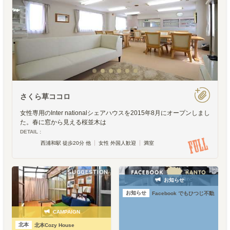
さくら草ココロ
女性専用のInter nationalシェアハウスを2015年8月にオープンしまし
た。春に窓から見える桜並木は
DETAIL :
西浦和駅 徒歩20分 他
女性 外国人歓迎
満室
SUGGESTION
お知らせ
お知らせ
Facebook でもひつじ不動産
CAMPAIGN
北本
北本Cozy House