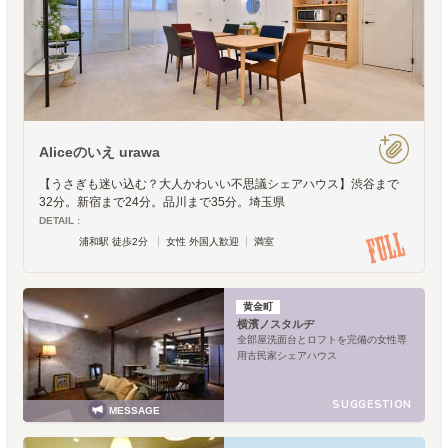
Aliceのいえ urawa
【うさぎも迷い込む？大人かわいい不思議シェアハウス】渋谷まで
32分。新宿まで24分。品川まで35分。埼玉県
DETAIL :
浦和駅 徒歩2分
女性 外国人歓迎
満室
黄金町
横濱ノスタルヂ
全部屋洗面台とロフトを完備の女性専
用古民家シェアハウス
SUGGESTION
MESSAGE