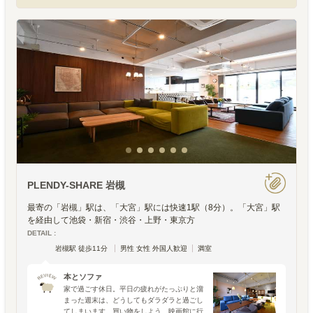
PLENDY-SHARE 岩槻
最寄の「岩槻」駅は、「大宮」駅には快速1駅（8分）。「大宮」駅
を経由して池袋・新宿・渋谷・上野・東京方
DETAIL :
岩槻駅 徒歩11分
男性 女性 外国人歓迎
満室
本とソファ
家で過ごす休日。平日の疲れがたっぷりと溜
まった週末は、どうしてもダラダラと過ごし
てしまいます。買い物をしよう、映画館に行