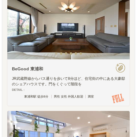
BeGood 東浦和
JR武蔵野線からバス通りを歩いて8分ほど、住宅街の中にある大豪邸
のシェアハウスです。門をくぐって階段を
DETAIL :
東浦和駅 徒歩8分
男性 女性 外国人歓迎
満室