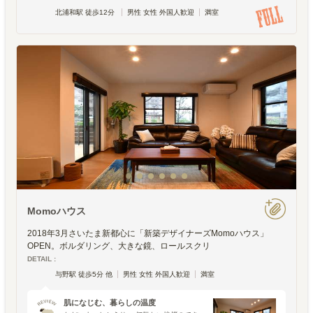
北浦和駅 徒歩12分
男性 女性 外国人歓迎
満室
Momoハウス
2018年3月さいたま新都心に「新築デザイナーズMomoハウス」
OPEN。ボルダリング、大きな鏡、ロールスクリ
DETAIL :
与野駅 徒歩5分 他
男性 女性 外国人歓迎
満室
肌になじむ、暮らしの温度