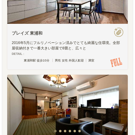
プレイズ 東浦和
2016年5月にフルリノベーション済みでとても綺麗な住環境。全部
屋収納付きで一番大きい部屋で8畳と、広々と
DETAIL :
東浦和駅 徒歩10分
男性 女性 外国人歓迎
満室