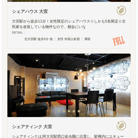
シェアハウス 大宮
大宮駅から徒歩11分！女性限定のシェアハウス☆しかも5名限定☆古
民家を改装している物件なので、都会にいな
DETAIL :
北大宮駅 徒歩5分 他
女性 外国人歓迎
満室
シェアティンク 大宮
シェアティンクはJR大宮駅西口徒歩圏に位置し、駅構内にエキュー