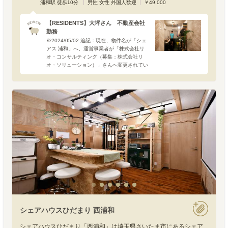
浦和駅 徒歩10分
男性 女性 外国人歓迎
￥49,000
【RESIDENTS】大坪さん 不動産会社
勤務
※2024/05/02 追記：現在、物件名が「シェ
アス 浦和」へ、運営事業者が「株式会社リ
オ・コンサルティング（募集：株式会社リ
オ・ソリューション）」さんへ変更されてい
ます。■大坪さん（35歳） □埼玉県出身 □
入居後10ヶ月横浜市内の不動産会社勤務。趣
味はス
シェアハウスひだまり 西浦和
シェアハウスひだまり「西浦和」は埼玉県さいたま市にあるシェア