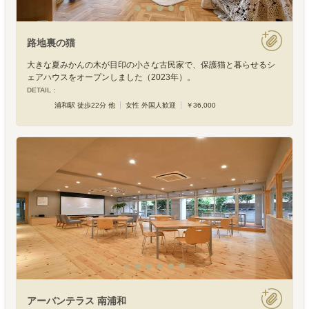
路地裏の猫
大きな夏みかんの木が目印の小さな古民家で、保護猫と暮らせるシ
ェアハウスをオープンしました（2023年）。
DETAIL :
浦和駅 徒歩22分 他
女性 外国人歓迎
￥36,000
アーバンテラス 南浦和