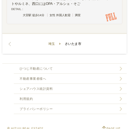
トやルミネ、西口にはOPA・アルシェ・そご
DETAIL :
大宮駅 徒歩14分
女性 外国人歓迎
満室
埼玉
さいたま市
ひつじ不動産について
不動産事業者様へ
シェアハウス統計資料
利用規約
プライバシーポリシー
© HITUJI REAL ESTATE
PAGE UP