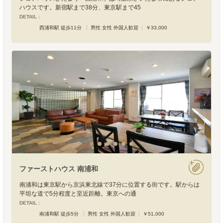
ハウスです。新宿駅まで38分、東京駅まで45
DETAIL :
西浦和駅 徒歩11分
男性 女性 外国人歓迎
￥33,000
ファーストハウス 南浦和
南浦和は東京駅から京浜東北線で37分に位置する街です。駅からは
平坦な道で5分程度と至近距離。東京への通
DETAIL :
南浦和駅 徒歩5分
男性 女性 外国人歓迎
￥51,000