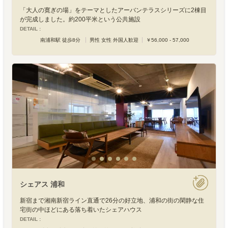
「大人の寛ぎの場」をテーマとしたアーバンテラスシリーズに2棟目
が完成しました。約200平米という公共施設
DETAIL :
南浦和駅 徒歩8分
男性 女性 外国人歓迎
￥56,000 - 57,000
シェアス 浦和
新宿まで湘南新宿ライン直通で26分の好立地、浦和の街の閑静な住
宅街の中ほどにある落ち着いたシェアハウス
DETAIL :