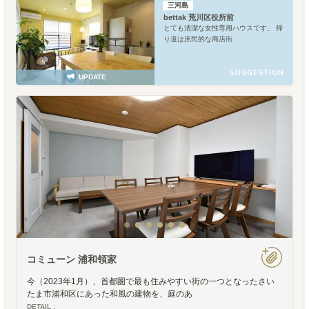
三河島
bettak 荒川区役所前
とても清潔な女性専用ハウスです。 帰
り道は庶民的な商店街
SUGGESTION
UPDATE
コミューン 浦和領家
今（2023年1月）、首都圏で最も住みやすい街の一つとなったさい
たま市浦和区にあった和風の建物を、庭のあ
DETAIL :