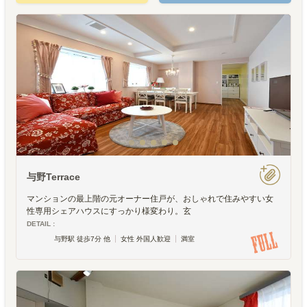
与野Terrace
マンションの最上階の元オーナー住戸が、おしゃれで住みやすい女
性専用シェアハウスにすっかり様変わり。玄
DETAIL :
与野駅 徒歩7分 他
女性 外国人歓迎
満室