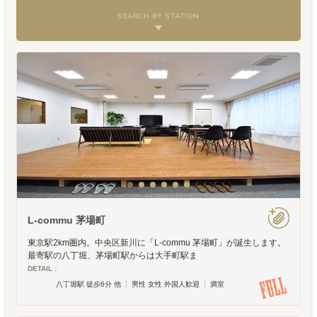
SEARCH BY STATION
L-commu 茅場町
東京駅2km圏内。中央区新川に「L-commu 茅場町」が誕生します。
最寄駅の八丁堀、茅場町駅からは大手町駅ま
DETAIL :
八丁堀駅 徒歩6分 他
男性 女性 外国人歓迎
満室