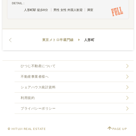
DETAIL :
人形町駅 徒歩8分
男性 女性 外国人歓迎
満室
東京メトロ半蔵門線
人形町
ひつじ不動産について
不動産事業者様へ
シェアハウス統計資料
利用規約
プライバシーポリシー
© HITUJI REAL ESTATE
PAGE UP