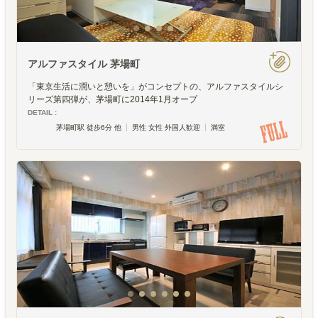
アルファスタイル 茅場町
「東京生活に潤いと憩いを」がコンセプトの、アルファスタイルシ
リーズ第四弾が、茅場町に2014年1月オープ
DETAIL :
茅場町駅 徒歩6分 他
男性 女性 外国人歓迎
満室