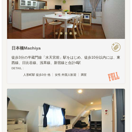
日本橋Machiya
徒歩3分の半蔵門線「水天宮前」駅をはじめ、徒歩10分以内には、東
西線、日比谷線、浅草線、新宿線と合計4駅
DETAIL :
人形町駅 徒歩3分 他
女性 外国人歓迎
満室