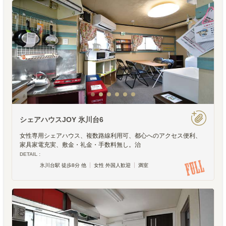
シェアハウスJOY 氷川台6
女性専用シェアハウス、複数路線利用可、都心へのアクセス便利、
家具家電充実、敷金・礼金・手数料無し。治
DETAIL :
氷川台駅 徒歩8分 他
女性 外国人歓迎
満室