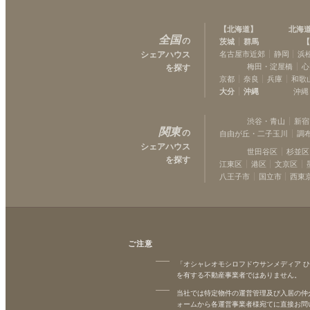
東急田園都市線
【
北海道
】
北海
駒沢大学
(
13
)
全国
の
茨城
群馬
【
二子新地
(
6
)
シェアハウス
名古屋市近郊
静岡
浜
宮崎台
梅田・淀屋橋
心
を探す
(
7
)
京都
奈良
兵庫
和歌
あざみ野
(
4
)
大分
沖縄
沖縄
青葉台
(
5
)
渋谷・青山
新宿
関東
の
自由が丘・二子玉川
調
シェアハウス
世田谷区
杉並区
を探す
江東区
港区
文京区
八王子市
国立市
西東
ご注意
「オシャレオモシロフドウサンメディア 
を有する不動産事業者ではありません。
当社では特定物件の運営管理及び入居の仲
ォームから各運営事業者様宛てに直接お問