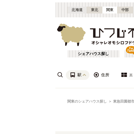
北海道
東北
関東
中部
シェアハウス探し
駅
住所
エ
渋谷・青山
あ行
関東のシェアハウス探し
東急田園都
(
115
)
ざ行
上野・北千住
(
158
)
は行
銀座・門前仲町
(
62
)
東武東上線
東京
(
141
)
や行
横浜・菊名
(
190
)
大田区
(
84
)
東武亀戸線
千葉
(
10
)
(
136
)
足立区
(
56
)