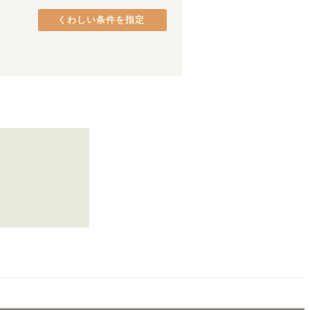
西武新宿線
(
86
)
品川区
(
37
)
西武多摩川線
くわしい条件を指定
(
9
)
港区
(
26
)
京成千葉線
(
15
)
中央区
(
18
)
京王相模原線
(
14
)
府中市
(
9
)
京王新線
(
41
)
町田市
(
5
)
東急東横線
(
166
)
八王子市
(
3
)
東急池上線
(
79
)
日野市
(
2
)
東急新横浜線
(
17
)
東村山市
(
1
)
京急逗子線
(
10
)
相鉄・JR直通線
(
72
)
ゆりかもめ
(
5
)
江ノ島電鉄線
(
33
)
京成松戸線
(
25
)
多摩モノレール
(
4
)
日暮里・舎人ライナー
(
49
)