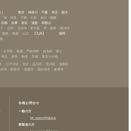
三軒茶屋
(
13
)
東
】
東京
神奈川
千葉
埼玉
栃木
二子玉川
(
11
)
駅
栄・伏見
千種・今池
金山・鶴舞
梶が谷
(
1
)
京都
兵庫
奈良
滋賀
和歌山
たまプラーザ
リア
北摂
北河内・東大阪
堺・泉南
南河内
(
5
)
徳島
鳥取
山口
【
九州
】
福岡
藤が丘
(
4
)
他
すずかけ台
(
1
)
坂・大手町
銀座・門前仲町
錦糸町・押上
埼玉
群馬
栃木
茨城
東京その他
区
江戸川区
北区
品川区
荒川区
葛飾区
金井市
町田市
清瀬市
国分寺市
多摩市
各種お問合せ
一般の方
許
htj_users@hituji.jp
事業者の方