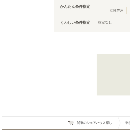
西武有楽町線
茨城
(
27
)
(
3
)
台東区
(
43
)
かんたん条件指定
西武拝島線
(
12
)
荒川区
(
30
)
女性専用
京成本線
(
119
)
文京区
(
25
)
京成千原線
(
5
)
指定なし
くわしい条件指定
調布市
(
14
)
京王競馬場線
(
3
)
千代田区
(
8
)
小田急線
(
152
)
清瀬市
(
4
)
東急目黒線
(
75
)
国立市
(
3
)
東急多摩川線
(
31
)
狛江市
(
2
)
京急本線
(
200
)
武蔵村山市
(
1
)
京急久里浜線
(
4
)
相鉄新横浜線
(
5
)
伊豆箱根鉄道大雄山線
(
2
)
ニューシャトル
(
3
)
千葉都市モノレール１号線
(
8
)
東京モノレール
(
13
)
芳賀・宇都宮LRT
(
4
)
関東のシェアハウス探し
東