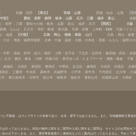
渋谷
池尻大橋
(
13
)
(
3
)
道
札幌・石狩
【
東北
】
宮城
山形
宮城
仙台
山形
【
関
桜新町
用賀
(
6
)
(
10
)
中部
】
愛知
長野
静岡
岐阜
山梨
石川
三重
福井
富山
名
高津
溝の口
(
6
)
(
11
)
松
長野
三重
愛知その他
岐阜
山梨
富山
福井
石川
【
関西
】
大阪
宮前平
鷺沼
斎橋・なんば
天王寺
本町・船場
新大阪
天満・京橋
上本町・鶴橋
大阪ベイエ
(
6
)
(
2
)
山
滋賀
【
中国
】
広島
岡山
徳島
鳥取
山口
広島
岡山・倉敷
江田
市が尾
(
1
)
(
4
)
大分
博多・福岡市東部
天神・大濠
薬院・大橋・六本松
西新・ももち
福岡その
長津田
つくし野
(
1
)
(
2
)
・中野
池袋・赤羽
品川・蒲田
上野・北千住
下北沢・吉祥寺
飯田橋・四谷
赤
布・立川
横浜・菊名
川崎・武蔵小杉
新百合ヶ丘・たまプラーザ
湘南・鎌倉
千葉
板橋区
大田区
新宿区
豊島区
中野区
足立区
練馬区
渋谷区
目黒区
台東
墨田区
三鷹市
中央区
調布市
武蔵野市
小平市
府中市
千代田区
立川市
小
京市
東久留米市
日野市
狛江市
昭島市
福生市
東村山市
武蔵村山市
大島町
ひつじ不動産」はウェブサイトの名称であり、社名・屋号ではありません。また、宅地建物取引業免
介は行っておりません。特定の物件に関するご質問や入居に関するご質問は、サイト上のお問合せフ
い合わせ下さいませ。また、運営事業者様のご連絡先などのご案内は行っておりません。予めご了承