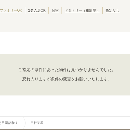
西武豊島線
西武狭山線
東京その他
(
15
)
(
1
)
(
1
)
江戸川区
北区
(
42
)
(
39
)
西武国分寺線
西武多摩湖線
(
9
)
(
11
)
葛飾区
江東区
(
30
)
(
30
)
ファミリーOK
2名入居OK
個室
ドミトリー（相部屋）
指定なし
京成押上線
京成金町線
(
17
)
(
12
)
墨田区
三鷹市
(
24
)
(
19
)
成田スカイアクセス
京王線
(
14
)
(
127
)
武蔵野市
小平市
(
14
)
(
10
)
京王動物園線
京王井の頭線
(
1
)
(
147
)
立川市
小金井市
(
7
)
(
6
)
小田急江ノ島線
小田急多摩線
(
20
)
(
11
)
国分寺市
多摩市
(
4
)
(
4
)
東急田園都市線
東急大井町線
(
135
)
(
117
)
西東京市
東久留米市
(
3
)
(
2
)
東急世田谷線
東急こどもの国線
(
49
)
(
1
)
昭島市
福生市
(
1
)
(
1
)
京急空港線
京急大師線
(
26
)
(
9
)
大島町
(
1
)
相鉄本線
相鉄いずみ野線
(
49
)
(
4
)
東京さくらトラム（都電荒川線）
つくばエクスプレス
(
81
)
(
55
)
ご指定の条件にあった物件は見つかりませんでした。
金沢シーサイドライン
関東鉄道常総線
(
5
)
(
1
)
恐れ入りますが条件の変更をお願いいたします。
湘南モノレール
上信電鉄
(
8
)
(
1
)
千葉都市モノレール２号線
流鉄流山線
(
9
)
(
6
)
箱根登山鉄道鉄道線
北総鉄道北総線
(
2
)
(
8
)
急田園都市線
三軒茶屋
東急田園都市線