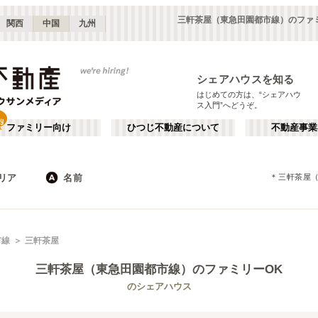
三軒茶屋（東急田園都市線）のファ
関西
中国
九州
シェアハウスを知る
はじめての方は、“シェアハウ
ス入門”へどうぞ。
ファミリー向け
ひつじ不動産について
不動産事業
リア
名前
＊
三軒茶屋
東京
神奈川
JR
千葉
地下鉄
埼玉
私鉄
栃木
茨城
群馬
新宿・中野
か行
池袋・赤羽
が行
市線
三軒茶屋
(
187
)
(
290
)
た行
だ行
下北沢・吉祥寺
飯田橋・四谷
(
203
)
(
75
)
三軒茶屋（東急田園都市線）
のファミリーOK
ば行
ぱ行
錦糸町・押上
自由が丘・二子玉川
(
112
)
(
74
)
東武伊勢崎線
世田谷区
東武日光線
杉並区
(
111
)
(
103
)
(
96
)
(
3
)
のシェアハウス
ら行
わ行
川崎・武蔵小杉
新百合ヶ丘・たまプラーザ
(
61
)
(
69
)
新宿区
豊島区
(
66
)
(
63
)
東武大師線
東武宇都宮線
埼玉
群馬
(
14
)
(
2
)
(
82
)
(
2
)
練馬区
渋谷区
(
53
)
(
53
)