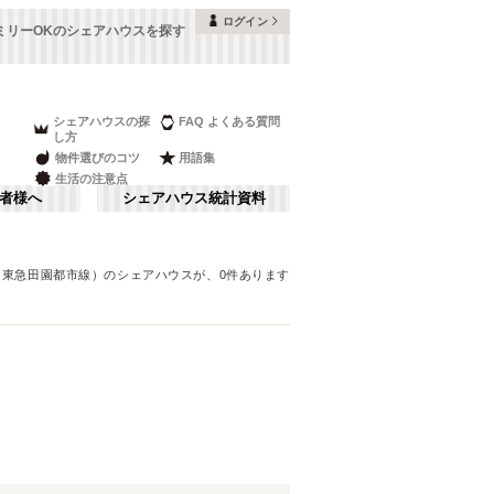
ログイン
ミリーOKのシェアハウスを探す
シェアハウスの探
FAQ よくある質問
し方
物件選びのコツ
用語集
生活の注意点
者様へ
シェアハウス統計資料
（東急田園都市線）
のシェアハウスが、
0
件あります
品川・蒲田
さ行
(
147
)
な行
赤坂・大手町
(
35
)
ま行
調布・立川
(
88
)
東武アーバンパークライン（東武野田
板橋区
(
91
)
線）
湘南・鎌倉
(
22
)
(
60
)
中野区
(
58
)
西武池袋線
栃木
(
94
)
(
7
)
目黒区
(
45
)