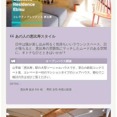
あの人の恵比寿スタイル
日中は陽が差し込み明るく気持ちいいラウンジスペース。日
が落ちると、恵比寿の雰囲気にマッチしたムードのある空間
に。オトナなひとときはいかが？
オープンハウス開催
山手線「恵比寿」駅の大型ソーシャルハウスです。安心の鉄筋コンクリ
ート造、エレベーター付のマンションタイプのシェアハウス。都心でご
検討の方はぜひご覧ください。
DETAIL :
恵比寿 徒歩 8分 他
男性 女性 外国人歓迎