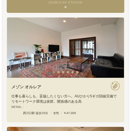
SEARCH BY STATION
メゾン オルレア
仕事も暮らしも、妥協したくない方へ。AUひかり5ギガ回線完備で
リモートワーク環境は抜群。開放感のある高
DETAIL :
西川口駅 徒歩15分
女性
￥47,000