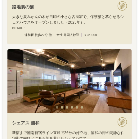
路地裏の猫
大きな夏みかんの木が目印の小さな古民家で、保護猫と暮らせるシ
ェアハウスをオープンしました（2023年）。
DETAIL :
浦和駅 徒歩22分 他
女性 外国人歓迎
￥36,000
シェアス 浦和
新宿まで湘南新宿ライン直通で26分の好立地、浦和の街の閑静な住
宅街の中ほどにある落ち着いたシェアハウス