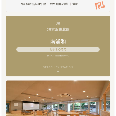
西浦和駅 徒歩20分 他
女性 外国人歓迎
満室
JR
JR京浜東北線
南浦和
ミナミウラワ
MINAMIURAWA
SEARCH BY STATION