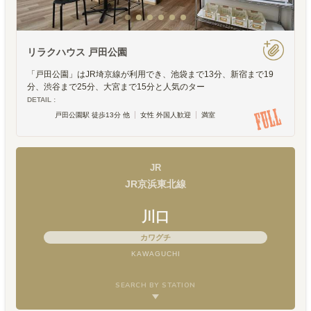
リラクハウス 戸田公園
「戸田公園」はJR埼京線が利用でき、池袋まで13分、新宿まで19
分、渋谷まで25分、大宮まで15分と人気のター
DETAIL :
戸田公園駅 徒歩13分 他
女性 外国人歓迎
満室
JR
JR京浜東北線
川口
カワグチ
KAWAGUCHI
SEARCH BY STATION