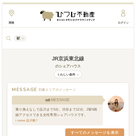
関東
ログイン
駅
JR京浜東北線
のシェアハウス
くわしい条件
MESSAGE
対象エリアのメッセージ
MESSAGE
乗り換えなしで品川まで5分。渋谷まで12分。2駅4路
線アクセスできる女性専用シェアハウスです。
i come 品川南
すべてのメッセージを表示