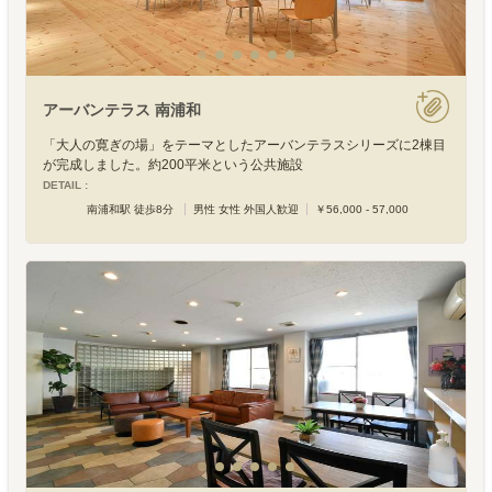
アーバンテラス 南浦和
「大人の寛ぎの場」をテーマとしたアーバンテラスシリーズに2棟目
が完成しました。約200平米という公共施設
DETAIL :
南浦和駅 徒歩8分
男性 女性 外国人歓迎
￥56,000 - 57,000