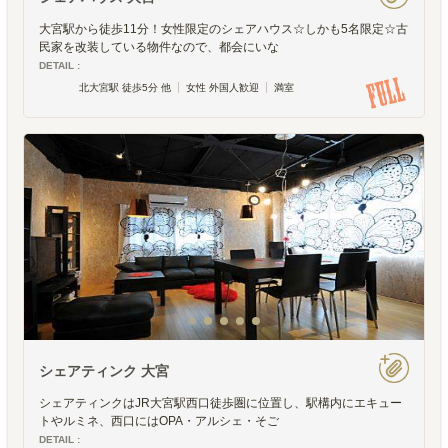
大宮駅から徒歩11分！女性限定のシェアハウス☆しかも5名限定☆古
民家を改装している物件なので、都会にいな
DETAIL :
北大宮駅 徒歩5分 他
女性 外国人歓迎
満室
シェアティンク 大宮
シェアティンクはJR大宮駅西口徒歩圏に位置し、駅構内にエキュー
トやルミネ、西口にはOPA・アルシェ・そご
DETAIL :