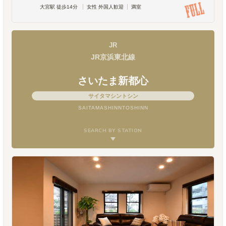
大宮駅 徒歩14分
女性 外国人歓迎
満室
JR
JR京浜東北線
さいたま新都心
サイタマシントシン
SAITAMASHINNTOSHINN
SEARCH BY STATION