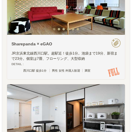
Sharepanda × eGAO
JR京浜東北線西川口駅。超駅近！徒歩1分。池袋まで19分、新宿ま
で23分。個室は7畳、フローリング、大型収納
DETAIL :
西川口駅 徒歩1分
男性 女性 外国人歓迎
満室