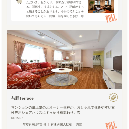
ただいま。おかえり。 何気ない挨拶のでき
る、関係性。挨拶をすることで、距離がすっ
と縮まることがあります。今日のできごとを
聞いてもらえる、間柄。話を聞くときは、母
親が子どもの話に耳を傾けるように丹念に。
決してせかさず、相手のペースで話してもら
うこと。相手の話を遮
与野Terrace
マンションの最上階の元オーナー住戸が、おしゃれで住みやすい女
性専用シェアハウスにすっかり様変わり。玄
DETAIL :
与野駅 徒歩7分 他
女性 外国人歓迎
満室