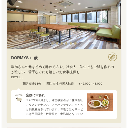
DORMYS＋ 蕨
親御さんの元を初めて離れる方や、社会人・学生でもご飯を作るの
が忙しい・苦手な方にも嬉しいお食事提供も
DETAIL :
蕨駅 徒歩13分
男性 女性 外国人歓迎
￥45,000 - 48,000
空腹に幸あれ
※2022年2月より、運営事業者が「株式会社
共立メンテナンス アーバンテラス」さんへ
と掲載変更されています。※晩ごはんサービ
スは平日限定・数量限定・申込制となってい
ます。自宅で毎日、できたての美味しい晩ご
はん！もちろん、それができるなら理想的。
でも、現実にはな