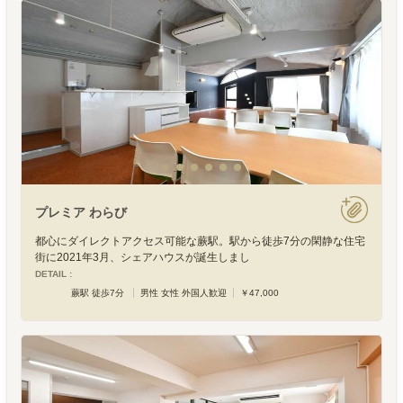
プレミア わらび
都心にダイレクトアクセス可能な蕨駅。駅から徒歩7分の閑静な住宅
街に2021年3月、シェアハウスが誕生しまし
DETAIL :
蕨駅 徒歩7分
男性 女性 外国人歓迎
￥47,000