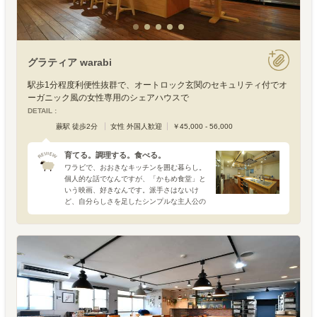
グラティア warabi
駅歩1分程度利便性抜群で、オートロック玄関のセキュリティ付でオ
ーガニック風の女性専用のシェアハウスで
DETAIL :
蕨駅 徒歩2分
女性 外国人歓迎
￥45,000 - 56,000
育てる。調理する。食べる。
ワラビで、おおきなキッチンを囲む暮らし。
個人的な話でなんですが、「かもめ食堂」と
いう映画、好きなんです。派手さはないけ
ど、自分らしさを足したシンプルな主人公の
生き方。遠いヘルシンキの地で、日本のソウ
ルフードのもとに不思議な縁で集った人たち
の日常を綴った作品で