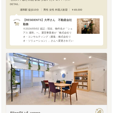
DETAIL :
浦和駅 徒歩10分
男性 女性 外国人歓迎
￥49,000
【RESIDENTS】大坪さん 不動産会社
勤務
※2024/05/02 追記：現在、物件名が「シェ
アス 浦和」へ、運営事業者が「株式会社リ
オ・コンサルティング（募集：株式会社リ
オ・ソリューション）」さんへ変更されてい
ます。■大坪さん（35歳） □埼玉県出身 □
入居後10ヶ月横浜市内の不動産会社勤務。趣
味はス
Aliceのいえ urawa