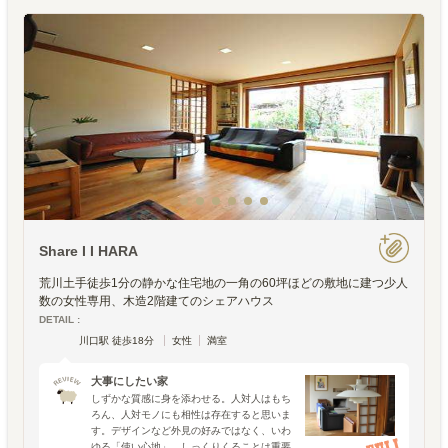
Share I I HARA
荒川土手徒歩1分の静かな住宅地の一角の60坪ほどの敷地に建つ少人
数の女性専用、木造2階建てのシェアハウス
DETAIL :
川口駅 徒歩18分
女性
満室
大事にしたい家
しずかな質感に身を添わせる。人対人はもち
ろん、人対モノにも相性は存在すると思いま
す。デザインなど外見の好みではなく、いわ
ゆる「使い心地」。しっくりくることは重要