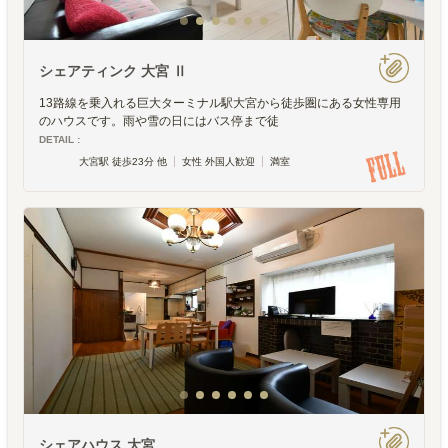
シェアティンク 大宮 Ⅱ
13路線を乗入れる巨大ターミナル駅大宮から徒歩圏にある女性専用
のハウスです。雨や雪の日にはバス停まで徒
DETAIL :
大宮駅 徒歩23分 他
女性 外国人歓迎
満室
シェアハウス 大宮