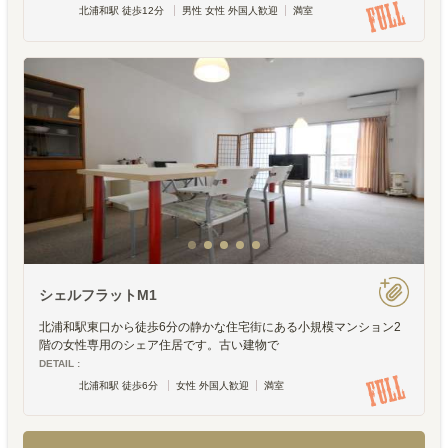
北浦和駅 徒歩12分
男性 女性 外国人歓迎
満室
シェルフラットM1
北浦和駅東口から徒歩6分の静かな住宅街にある小規模マンション2
階の女性専用のシェア住居です。古い建物で
DETAIL :
北浦和駅 徒歩6分
女性 外国人歓迎
満室