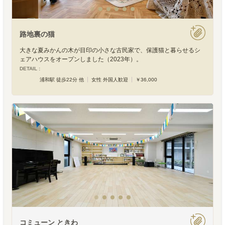
路地裏の猫
大きな夏みかんの木が目印の小さな古民家で、保護猫と暮らせるシ
ェアハウスをオープンしました（2023年）。
DETAIL :
浦和駅 徒歩22分 他
女性 外国人歓迎
￥36,000
コミューン ときわ