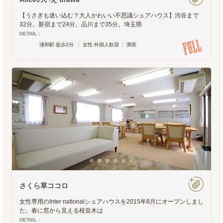
【うさぎも迷い込む？大人かわいい不思議シェアハウス】渋谷まで
32分。新宿まで24分。品川まで35分。埼玉県
DETAIL :
浦和駅 徒歩2分
女性 外国人歓迎
満室
さくら草ココロ
女性専用のInter nationalシェアハウスを2015年8月にオープンしまし
た。春に窓から見える桜並木は
DETAIL :