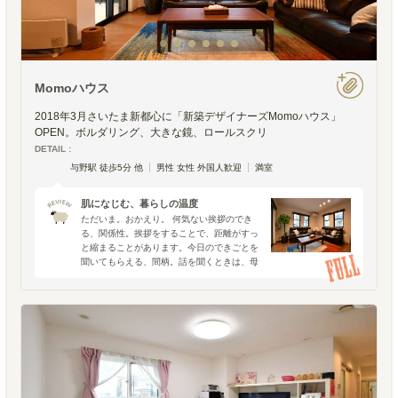
Momoハウス
2018年3月さいたま新都心に「新築デザイナーズMomoハウス」
OPEN。ボルダリング、大きな鏡、ロールスクリ
DETAIL :
与野駅 徒歩5分 他
男性 女性 外国人歓迎
満室
肌になじむ、暮らしの温度
ただいま。おかえり。 何気ない挨拶のでき
る、関係性。挨拶をすることで、距離がすっ
と縮まることがあります。今日のできごとを
聞いてもらえる、間柄。話を聞くときは、母
親が子どもの話に耳を傾けるように丹念に。
決してせかさず、相手のペースで話してもら
うこと。相手の話を遮