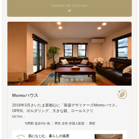
SEARCH BY STATION
Momoハウス
2018年3月さいたま新都心に「新築デザイナーズMomoハウス」
OPEN。ボルダリング、大きな鏡、ロールスクリ
DETAIL :
与野駅 徒歩5分 他
男性 女性 外国人歓迎
満室
肌になじむ、暮らしの温度