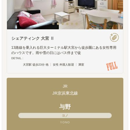
シェアティンク 大宮 Ⅱ
13路線を乗入れる巨大ターミナル駅大宮から徒歩圏にある女性専用
のハウスです。雨や雪の日にはバス停まで徒
DETAIL :
大宮駅 徒歩23分 他
女性 外国人歓迎
満室
JR
JR京浜東北線
与野
ヨノ
YONO