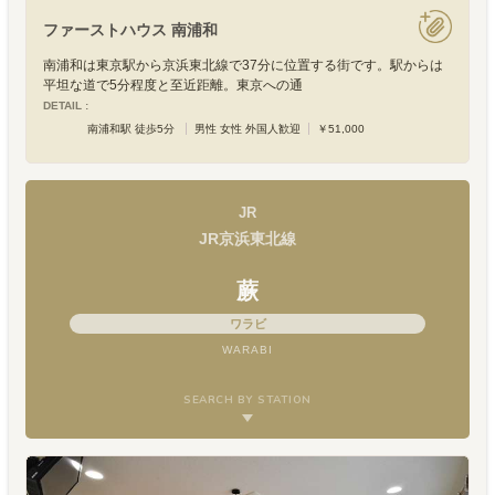
ファーストハウス 南浦和
南浦和は東京駅から京浜東北線で37分に位置する街です。駅からは
平坦な道で5分程度と至近距離。東京への通
DETAIL :
南浦和駅 徒歩5分
男性 女性 外国人歓迎
￥51,000
JR
JR京浜東北線
蕨
ワラビ
WARABI
SEARCH BY STATION