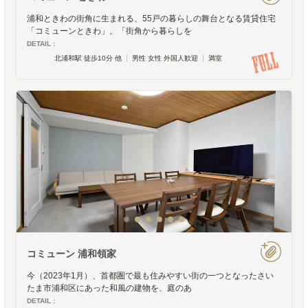
浦和ときわの街角に生まれる、55戸の暮らしの舞台となる賃貸住宅
「コミューンときわ」。「街角から暮らしを
DETAIL :
北浦和駅 徒歩10分 他
男性 女性 外国人歓迎
満室
コミューン 浦和領家
今（2023年1月）、首都圏で最も住みやすい街の一つとなったさい
たま市浦和区にあった和風の建物を、庭のあ
DETAIL :