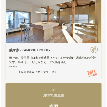
醸す家 -KAMOSU HOUSE-
弊社は、埼玉県川口市で醸造品ひとすじ67年の酒・調味料卸の会社
です。私達は、「ひと味ひと工夫で街を楽し
DETAIL :
川口駅 徒歩10分 他
女性
満室
JR
JR京浜東北線
赤羽