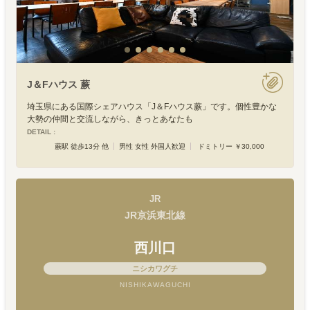
J＆Fハウス 蕨
埼玉県にある国際シェアハウス「J＆Fハウス蕨」です。個性豊かな
大勢の仲間と交流しながら、きっとあなたも
DETAIL :
蕨駅 徒歩13分 他
男性 女性 外国人歓迎
ドミトリー ￥30,000
JR
JR京浜東北線
西川口
ニシカワグチ
NISHIKAWAGUCHI