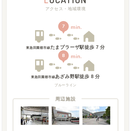
アクセス・地域環境
7
min.
たまプラーザ駅
徒歩
7
分
東急田園都市線
8
min.
あざみ野駅
徒歩
8
分
東急田園都市線
ブルーライン
周辺施設