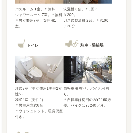
バスルーム 1室。＊無料

洗濯機 8台。＊1回／
シャワールーム 7室。＊無料

￥200。

＊男女兼用7室、女性用1
ガス式乾燥機 2台。＊¥100
室。
トイレ
駐車・駐輪場
洋式8室（男女兼用1男性2女
自転車用 有り。バイク用 有
性5）

り。

和式4室（男性4）

＊自転車は初回のみ¥2160必
＊男性用立式6台

要。バイクは¥3240／月。
＊ウォシュレット、暖房便座
付き。