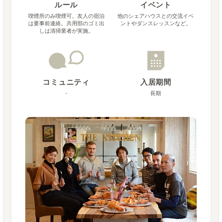
ルール
イベント
喫煙所のみ喫煙可。友人の宿泊
他のシェアハウスとの交流イベ
は要事前連絡。共用部のゴミ出
ントやダンスレッスンなど。
しは清掃業者が実施。
コミュニティ
入居期間
-
長期