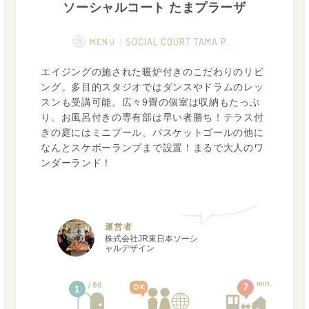
ソーシャルコート たまプラーザ
MENU
SOCIAL COURT TAMA PLAZA
エイジングの施された暖炉付きのこだわりのリビ
概要
画像一覧
ング。多目的スタジオではダンスやドラムのレッ
スンも受講可能。広々9畳の個室は収納もたっぷ
空室状況
運営者
り。お風呂付きの専有部は早い者勝ち！テラス付
きの庭にはミニプール、バスケットゴールの他に
フカボリ記事
なんとスケボーランプまで設置！まるで大人のワ
ンダーランド！
運営者
株式会社JR東日本ソーシ
ャルデザイン
min.
66
7
OK
1