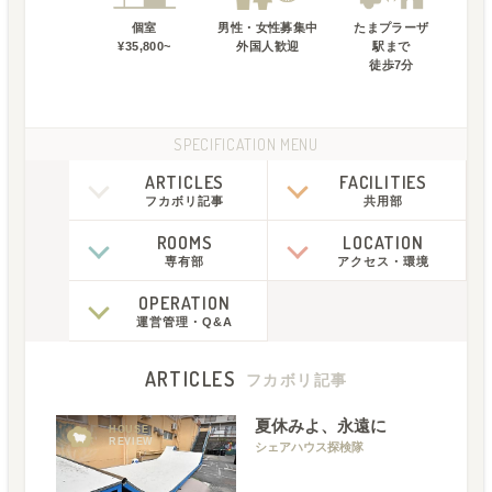
個室
男性・女性募集中
たまプラーザ
¥35,800~
外国人歓迎
駅
まで
徒歩
7
分
SPECIFICATION MENU
ARTICLES
FACILITIES
フカボリ記事
共用部
ROOMS
LOCATION
専有部
アクセス
・
環境
OPERATION
運営管理
・
Q&A
ARTICLES
フカボリ記事
夏休みよ、永遠に
HOUSE
REVIEW
シェアハウス探検隊