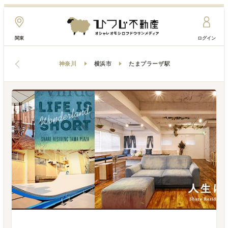
関東
ログイン
神奈川
横浜市
たまプラーザ駅
HOUSE
REVIEW
夏休みよ、永遠に
2016-05-30