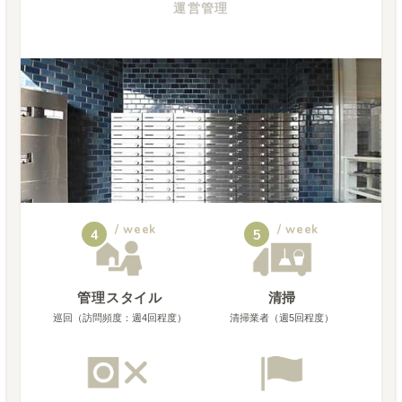
運営管理
/ week
/ week
4
5
管理スタイル
清掃
巡回（訪問頻度：週4回程度）
清掃業者（週5回程度）