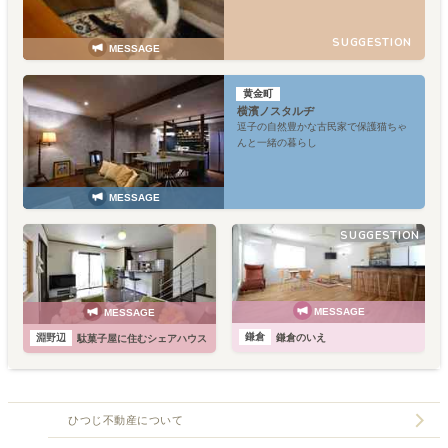
SUGGESTION
MESSAGE
黄金町
横濱ノスタルヂ
逗子の自然豊かな古民家で保護猫ちゃ
んと一緒の暮らし
MESSAGE
SUGGESTION
MESSAGE
MESSAGE
鎌倉
淵野辺
鎌倉のいえ
駄菓子屋に住むシェアハウス
ひつじ不動産について