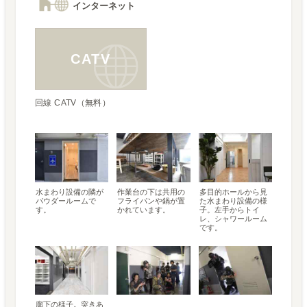
インターネット
CATV
回線 CATV（無料）
水まわり設備の隣が
作業台の下は共用の
多目的ホールから見
パウダールームで
フライパンや鍋が置
た水まわり設備の様
す。
かれています。
子。左手からトイ
レ、シャワールーム
です。
廊下の様子。突きあ