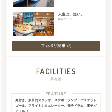
人生は、短い。
特設ページ
フカボリ記事
(
2
)
F
ACILITIES
共有部
FEATURE
庭付き。多目的スタジオ、スケボーランプ、バスケット
ゴール、フライトシミュレーター、電子ドラム、電子ピ
アノあり。