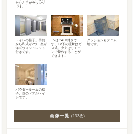
たり左手がラウンジ
です。
トイレの様子。手前
TVはCATV付きで
クッションもデニム
から和式が2つ、奥が
す。TV下の暖炉はガ
地です。
洋式ウォシュレット
ス式。火力はリモコ
付きです。
ンで操作することが
できます。
パウダールームの様
子。奥のドアがトイ
レです。
画像一覧
(
133枚
)