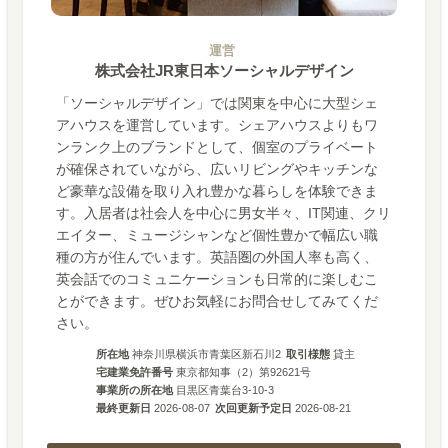
運営
株式会社JR東日本ソーシャルデザイン
「ソーシャルデザイン」では関東を中心に大型シェ
アハウスを運営しています。シェアハウスよりもワ
ンランク上のブランドとして、個室のプライベート
が確保されていながら、広いリビングやキッチンな
ど豪華な設備を取り入れ豊かな暮らしを体験できま
す。入居者は社会人を中心に男女半々、IT関連、クリ
エイター、ミュージシャンなど個性豊かで幅広い職
種の方が住んでいます。英語圏の外国人率も高く、
英会話でのコミュニケーションも日常的に楽しむこ
とができます。ぜひお気軽にお問合せしてみてくだ
さい。
所在地
神奈川県横浜市青葉区新石川2
取引様態
貸主
宅建業免許番号
東京都知事（2）第92621号
事業所の所在地
目黒区青葉台3-10-3
最終更新日
2026-08-07
次回更新予定日
2026-08-21