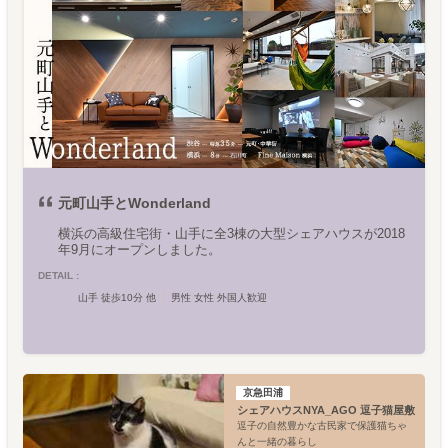
元町山手とWonderland
横浜の高級住宅街・山手に全3棟の大型シェアハウスが2018
年9月にオープンしました。
DETAIL :
山手 徒歩10分 他
男性 女性 外国人歓迎
京急田浦
シェアハウスNYA_AGO 逗子猫屋敷
逗子の自然豊かな古民家で保護猫ちゃ
んと一緒の暮らし