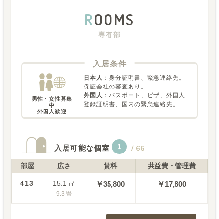
R
OOMS
専有部
入居条件
日本人
：
身分証明書、緊急連絡先。
保証会社の審査あり。
外国人
：
パスポート、ビザ、外国人
男性・女性募集
登録証明書、国内の緊急連絡先。
中

外国人歓迎
1
入居可能な個室
/
66
部屋
広さ
賃料
共益費・管理費
413
15.1
㎡
￥
35,800
￥17,800
9.3
畳