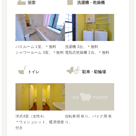
浴室
洗濯機・乾燥機
バスルーム 1室。＊無料

洗濯機 3台。＊無料

電気式乾燥機 2台。＊無料
トイレ
駐車・駐輪場
洋式4室（女性4）

自転車用 有り。バイク用 有
＊ウォシュレット、暖房便座
り。
付き