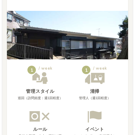
/ week
/ week
1
1
管理スタイル
清掃
巡回（訪問頻度：週1回程度）
管理人（週1回程度）
ルール
イベント