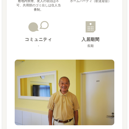
敷地内禁煙、友人の宿泊は不
ホームパーティ（歓送迎会）
可、共用部のゴミ出しは住人当
番制。
コミュニティ
入居期間
-
長期