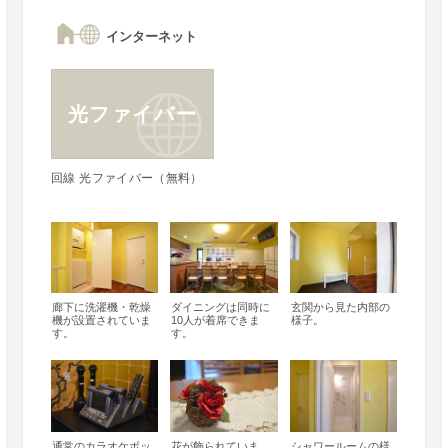
インターネット
光ファイバー
回線 光ファイバー（無料）
廊下に洗濯機・乾燥
ダイニングは同時に
玄関から見た内部の
機が設置されていま
10人が着席できま
様子。
す。
す。
通常のカラオケボッ
花が飾られていま
シャワールームの様