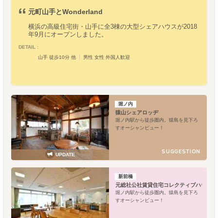
元町山手とWonderland
横浜の高級住宅街・山手に全3棟の大型シェアハウスが2018
年9月にオープンしました。
DETAIL :
山手 徒歩10分 他
男性 女性 外国人歓迎
堀ノ内
猿山シェアロッヂ
堀ノ内駅から徒歩圏内。猿島を見下ろ
すオーシャンビュー！
SUGGESTION
UPDATE
新前橋
元総社公社賃貸住宅コレクティブハウス
堀ノ内駅から徒歩圏内。猿島を見下ろ
すオーシャンビュー！