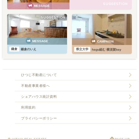
SUGGESTION
MESSAGE
SUGGESTION
MESSAGE
CAMPAIGN
鎌倉
県立大学
鎌倉のいえ
hagu組む 横須賀bay
ひつじ不動産について
不動産事業者様へ
シェアハウス統計資料
利用規約
プライバシーポリシー