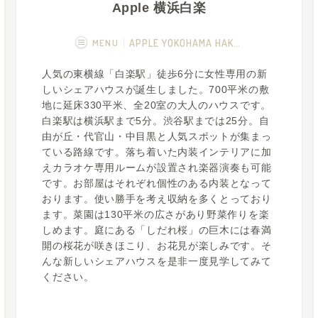
Apple 横浜白楽
MENU
APPLE YOKOHAMA HAKURAKU
人気の東横線「白楽駅」徒歩6分に女性専用の新
概要
画像一覧
しいシェアハウスが誕生しました。700平米の敷
地に延床330平米、全20室の大人のハウスです。
空室状況
運営者
白楽駅は横浜駅まで5分。渋谷駅までは25分。自
由が丘・代官山・中目黒と人気スポットが集まっ
ている路線です。落ち着いた内装インテリアに加
えカラオケ専用ルームが設置され楽器演奏も可能
です。お部屋はそれぞれ個性のある内装となって
おります。使い勝手を考え収納を多くとっており
ます。菜園は130平米の広さがあり野菜作りを楽
しめます。庭にある「しだれ桜」の巨木には春満
開の桜花が咲きほこり、お花見が楽しみです。そ
んな新しいシェアハウスを是非一度見学してみて
ください。