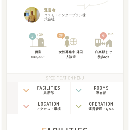
運営者
コスモ・インタープラン株
式会社
min.
20
6
OK
3
個室
女性募集中 外国
白楽駅
まで
¥49,000~
人歓迎
徒歩
6
分
SPECIFICATION MENU
FACILITIES
ROOMS
共用部
専有部
LOCATION
OPERATION
アクセス
・
環境
運営管理
・
Q&A