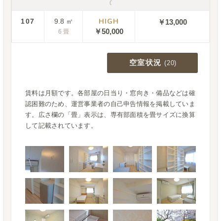
〜
HIGH
107
9.8
㎡
￥13,000
￥
50,000
6
畳
空室状況
(
20
)
賃料は月額です。各部屋の日当り・窓向き・備品などは確
認困難のため、運営事業者の自己申告情報を掲載していま
す。広さ欄の「畳」表示は、専有部面積を畳サイズに換算
して記載されています。