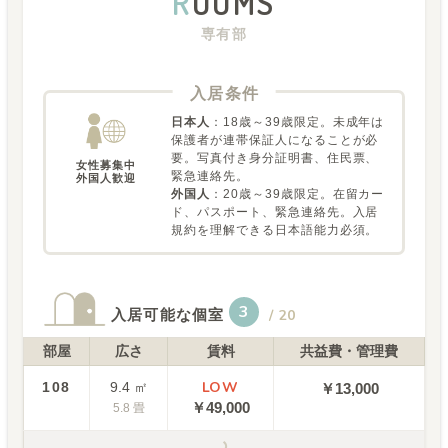
R
OOMS
専有部
入居条件
日本人
：
18歳～39歳限定。未成年は
保護者が連帯保証人になることが必
要。写真付き身分証明書、住民票、
女性募集中

緊急連絡先。
外国人歓迎
外国人
：
20歳～39歳限定。在留カー
ド、パスポート、緊急連絡先。入居
規約を理解できる日本語能力必須。
3
入居可能な個室
/
20
部屋
広さ
賃料
共益費・管理費
LOW
108
9.4
㎡
￥13,000
￥
49,000
5.8
畳