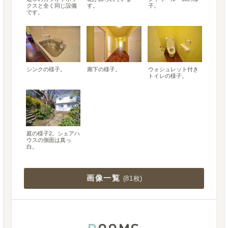
クスと全く同じ設備
す。
子。
です。
シンクの様子。
廊下の様子。
ウォシュレット付き
トイレの様子。
庭の様子2。シェアハ
ウスの側面は真っ
白。
画像一覧
(
81枚
)