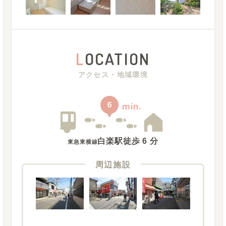
L
OCATION
アクセス・地域環境
6
min.
白楽駅
徒歩
6
分
東急東横線
周辺施設